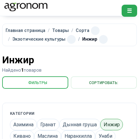
☰
Главная страница
Товары
Сорта
Экзотические культуры
Инжир
Инжир
Найдено
1
товаров
ФИЛЬТРЫ
СОРТИРОВАТЬ:
КАТЕГОРИИ
Азимина
Гранат
Дынная груша
Инжир
Кивано
Маслина
Наранхилла
Унаби