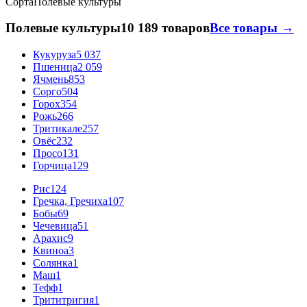
Сорта
Полевые культуры
Полевые культуры
10 189 товаров
Все товары →
Кукуруза
5 037
Пшеница
2 059
Ячмень
853
Сорго
504
Горох
354
Рожь
266
Тритикале
257
Овёс
232
Просо
131
Горчица
129
Рис
124
Гречка, Гречиха
107
Бобы
69
Чечевица
51
Арахис
9
Квиноа
3
Солянка
1
Маш
1
Тефф
1
Трититригия
1