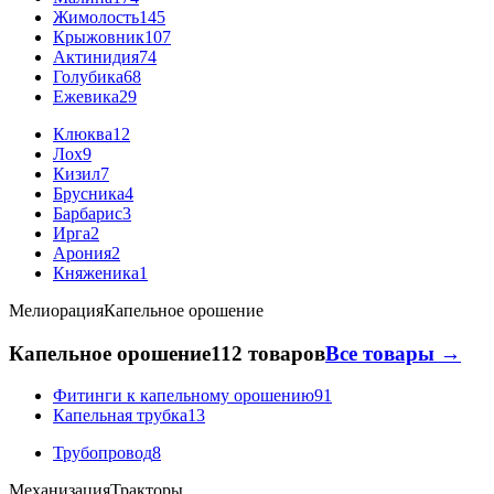
Жимолость
145
Крыжовник
107
Актинидия
74
Голубика
68
Ежевика
29
Клюква
12
Лох
9
Кизил
7
Брусника
4
Барбарис
3
Ирга
2
Арония
2
Княженика
1
Мелиорация
Капельное орошение
Капельное орошение
112 товаров
Все товары →
Фитинги к капельному орошению
91
Капельная трубка
13
Трубопровод
8
Механизация
Тракторы