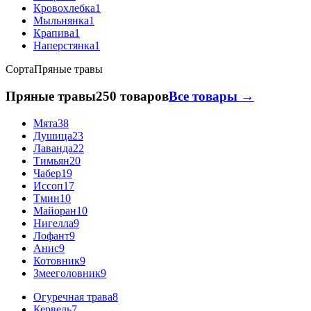
Кровохлебка
1
Мыльнянка
1
Крапива
1
Наперстянка
1
Сорта
Пряные травы
Пряные травы
250 товаров
Все товары →
Мята
38
Душица
23
Лаванда
22
Тимьян
20
Чабер
19
Иссоп
17
Тмин
10
Майоран
10
Нигелла
9
Лофант
9
Анис
9
Котовник
9
Змееголовник
9
Огуречная трава
8
Кервель
7