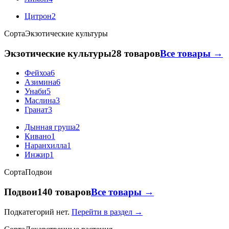
Цитрон
2
Сорта
Экзотические культуры
Экзотические культуры
28 товаров
Все товары →
Фейхоа
6
Азимина
6
Унаби
5
Маслина
3
Гранат
3
Дынная груша
2
Кивано
1
Наранхилла
1
Инжир
1
Сорта
Подвои
Подвои
140 товаров
Все товары →
Подкатегорий нет.
Перейти в раздел →