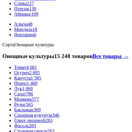
Слива
227
Персик
130
Абрикос
109
Алыча
48
Миндаль
18
Нектарин
6
Сорта
Овощные культуры
Овощные культуры
15 248 товаров
Все товары →
Томат
4 681
Огурец
2 095
Капуста
1 585
Перец
1 469
Лук
1 069
Салат
786
Морковь
577
Редис
565
Баклажан
369
Сахарная кукуруза
346
Горох овощной
283
Фасоль
283
Столовая свекла
263