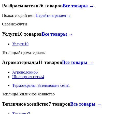
Разбрасыватели
26 товаров
Все товары →
Подкатегорий нет.
Перейти в раздел →
Сервис
Услуги
Услуги
10 товаров
Все товары →
Услуги
10
Теплицы
Агроматериалы
Агроматериалы
11 товаров
Все товары →
Агроволокно
6
Шпалерная сетка
4
Термоэкраны, Затеняющие сети
1
Теплицы
Тепличное хозяйство
Тепличное хозяйство
7 товаров
Все товары →
Теплицы
7