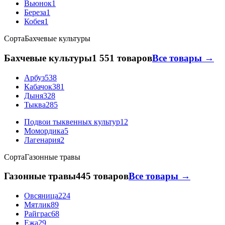
Вьюнок
1
Береза
1
Кобея
1
Сорта
Бахчевые культуры
Бахчевые культуры
1 551 товаров
Все товары →
Арбуз
538
Кабачок
381
Дыня
328
Тыква
285
Подвои тыквенных культур
12
Момордика
5
Лагенария
2
Сорта
Газонные травы
Газонные травы
445 товаров
Все товары →
Овсяница
224
Мятлик
89
Райграс
68
Ежа
29