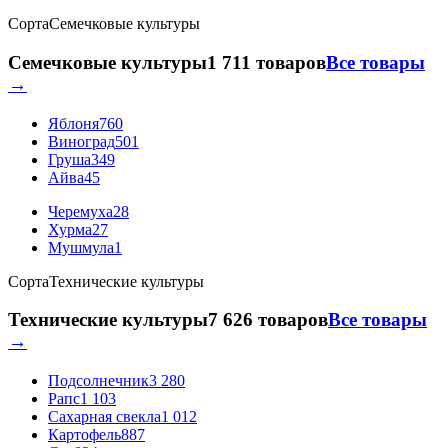
Сорта
Семечковые культуры
Семечковые культуры
1 711 товаров
Все товары
→
Яблоня
760
Виноград
501
Груша
349
Айва
45
Черемуха
28
Хурма
27
Мушмула
1
Сорта
Технические культуры
Технические культуры
7 626 товаров
Все товары
→
Подсолнечник
3 280
Рапс
1 103
Сахарная свекла
1 012
Картофель
887