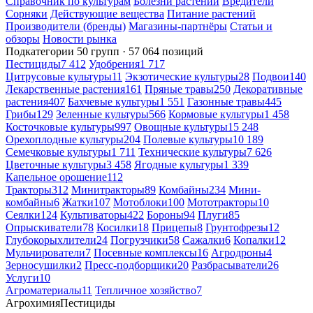
Справочник по культурам
Болезни растений
Вредители
Сорняки
Действующие вещества
Питание растений
Производители (бренды)
Магазины-партнёры
Статьи и
обзоры
Новости рынка
Подкатегории
50 групп · 57 064 позиций
Пестициды
7 412
Удобрения
1 717
Цитрусовые культуры
11
Экзотические культуры
28
Подвои
140
Лекарственные растения
161
Пряные травы
250
Декоративные
растения
407
Бахчевые культуры
1 551
Газонные травы
445
Грибы
129
Зеленные культуры
566
Кормовые культуры
1 458
Косточковые культуры
997
Овощные культуры
15 248
Орехоплодные культуры
204
Полевые культуры
10 189
Семечковые культуры
1 711
Технические культуры
7 626
Цветочные культуры
3 458
Ягодные культуры
1 339
Капельное орошение
112
Тракторы
312
Минитракторы
89
Комбайны
234
Мини-
комбайны
6
Жатки
107
Мотоблоки
100
Мототракторы
10
Сеялки
124
Культиваторы
422
Бороны
94
Плуги
85
Опрыскиватели
78
Косилки
18
Прицепы
8
Грунтофрезы
12
Глубокорыхлители
24
Погрузчики
58
Сажалки
6
Копалки
12
Мульчирователи
7
Посевные комплексы
16
Агродроны
4
Зерносушилки
2
Пресс-подборщики
20
Разбрасыватели
26
Услуги
10
Агроматериалы
11
Тепличное хозяйство
7
Агрохимия
Пестициды