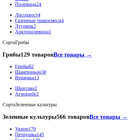
Полевица
24
Лисохвост
4
Газонные травосмеси
4
Луговик
2
Арктополевица
1
Сорта
Грибы
Грибы
129 товаров
Все товары →
Грибы
82
Шампиньон
30
Вешенка
13
Шиитаке
2
Агроцибе
2
Сорта
Зеленные культуры
Зеленные культуры
566 товаров
Все товары →
Укроп
179
Петрушка
145