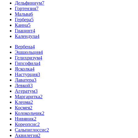
Дельфиниум
7
Гортензия
7
Мальва
6
Гербера
5
Канна
5
Гиацинт
4
Календула
4
Вербена
4
Эшшольция
4
Гелихризум
4
Гипсофила
4
Ясколка
4
Настурция
3
Лаватера
3
Левкой
3
Агератум
3
Маргаритка
2
Клеома
2
Космея
2
Колокольчик
2
Нивяник
2
Кореопсис
2
Сальпиглоссис
2
Аквилегия
2