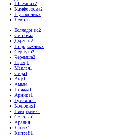
Шлемник
2
Камфоросма
2
Пустырник
2
Левзея
2
Белладонна
2
Синюха
2
Дурман
2
Подорожник
2
Серпуха
2
Черемша
2
Горец
1
Маклея
1
Сида
1
Аир
1
Амми
1
Пижма
1
Арника
1
Гулявник
1
Колюрия
1
Панцерина
1
Солодка
1
Аралия
1
Лопух
1
Кипрей
1