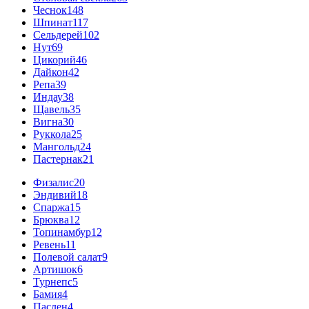
Чеснок
148
Шпинат
117
Сельдерей
102
Нут
69
Цикорий
46
Дайкон
42
Репа
39
Индау
38
Щавель
35
Вигна
30
Руккола
25
Мангольд
24
Пастернак
21
Физалис
20
Эндивий
18
Спаржа
15
Брюква
12
Топинамбур
12
Ревень
11
Полевой салат
9
Артишок
6
Турнепс
5
Бамия
4
Паслен
4