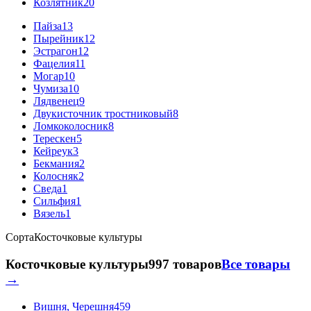
Козлятник
20
Пайза
13
Пырейник
12
Эстрагон
12
Фацелия
11
Могар
10
Чумиза
10
Лядвенец
9
Двукисточник тростниковый
8
Ломкоколосник
8
Терескен
5
Кейреук
3
Бекмания
2
Колосняк
2
Сведа
1
Сильфия
1
Вязель
1
Сорта
Косточковые культуры
Косточковые культуры
997 товаров
Все товары
→
Вишня, Черешня
459