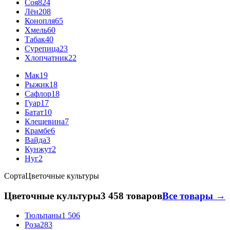
Соя
824
Лён
208
Конопля
65
Хмель
60
Табак
40
Сурепица
23
Хлопчатник
22
Мак
19
Рыжик
18
Сафлор
18
Гуар
17
Батат
10
Клещевина
7
Крамбе
6
Вайда
3
Кунжут
2
Нуг
2
Сорта
Цветочные культуры
Цветочные культуры
3 458 товаров
Все товары →
Тюльпаны
1 506
Роза
283