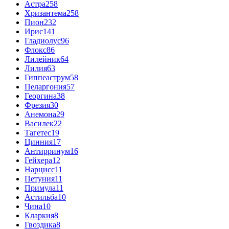
Астра
258
Хризантема
258
Пион
232
Ирис
141
Гладиолус
96
Флокс
86
Лилейник
64
Лилия
63
Гиппеаструм
58
Пеларгония
57
Георгина
38
Фрезия
30
Анемона
29
Василек
22
Тагетес
19
Цинния
17
Антирринум
16
Гейхера
12
Нарцисс
11
Петуния
11
Примула
11
Астильба
10
Чина
10
Кларкия
8
Гвоздика
8