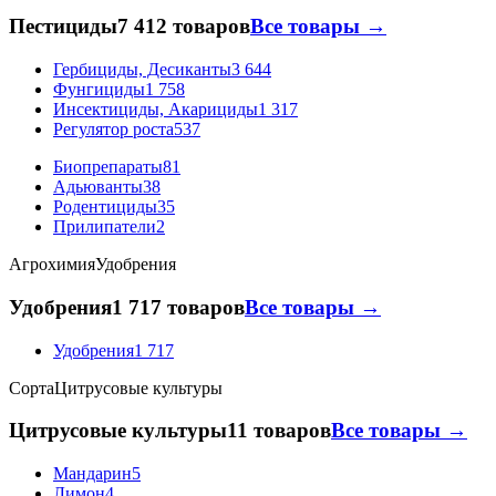
Пестициды
7 412 товаров
Все товары →
Гербициды, Десиканты
3 644
Фунгициды
1 758
Инсектициды, Акарициды
1 317
Регулятор роста
537
Биопрепараты
81
Адьюванты
38
Родентициды
35
Прилипатели
2
Агрохимия
Удобрения
Удобрения
1 717 товаров
Все товары →
Удобрения
1 717
Сорта
Цитрусовые культуры
Цитрусовые культуры
11 товаров
Все товары →
Мандарин
5
Лимон
4