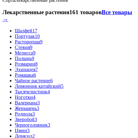
Сорта
Лекарственные растения
Лекарственные растения
161 товаров
Все товары
→
Шалфей
17
Портулак
10
Расторопша
9
Стевия
9
Мелисса
9
Полынь
9
Розмарин
8
Эхинацея
7
Ромашка
6
Чайное растение
6
Лимонник китайский
5
Тысячелистник
4
Ноготки
4
Валериана
3
Женьшень
3
Родиола
3
Зверобой
3
Черноголовник
3
Цмин
3
Девясил
2