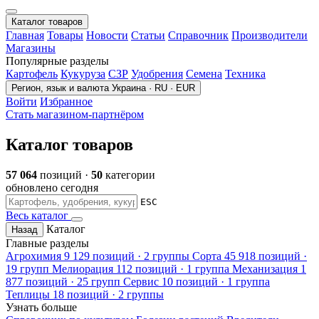
Каталог товаров
Главная
Товары
Новости
Статьи
Справочник
Производители
Магазины
Популярные разделы
Картофель
Кукуруза
СЗР
Удобрения
Семена
Техника
Регион, язык и валюта
Украина · RU · EUR
Войти
Избранное
Стать магазином-партнёром
Каталог товаров
57 064
позиций ·
50
категории
обновлено сегодня
ESC
Весь каталог
Каталог
Назад
Главные разделы
Агрохимия
9 129 позиций · 2 группы
Сорта
45 918 позиций ·
19 групп
Мелиорация
112 позиций · 1 группа
Механизация
1
877 позиций · 25 групп
Сервис
10 позиций · 1 группа
Теплицы
18 позиций · 2 группы
Узнать больше