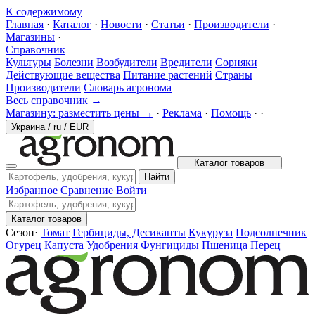
К содержимому
Главная
·
Каталог
·
Новости
·
Статьи
·
Производители
·
Магазины
·
Справочник
Культуры
Болезни
Возбудители
Вредители
Сорняки
Действующие вещества
Питание растений
Страны
Производители
Словарь агронома
Весь справочник →
Магазину: разместить цены →
·
Реклама
·
Помощь
·
·
Украина
/
ru
/
EUR
Каталог товаров
Найти
Избранное
Сравнение
Войти
Каталог товаров
Сезон
·
Томат
Гербициды, Десиканты
Кукуруза
Подсолнечник
Огурец
Капуста
Удобрения
Фунгициды
Пшеница
Перец