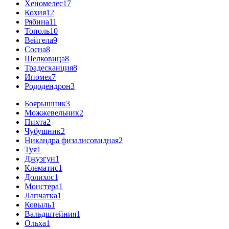
Хеномелес
17
Кохия
12
Рябина
11
Тополь
10
Вейгела
9
Сосна
8
Шелковица
8
Традесканция
8
Ипомея
7
Рододендрон
3
Боярышник
3
Можжевельник
2
Пихта
2
Чубушник
2
Никандра физалисовидная
2
Туя
1
Джузгун
1
Клематис
1
Долихос
1
Монстера
1
Лапчатка
1
Ковыль
1
Вальдштейния
1
Ольха
1