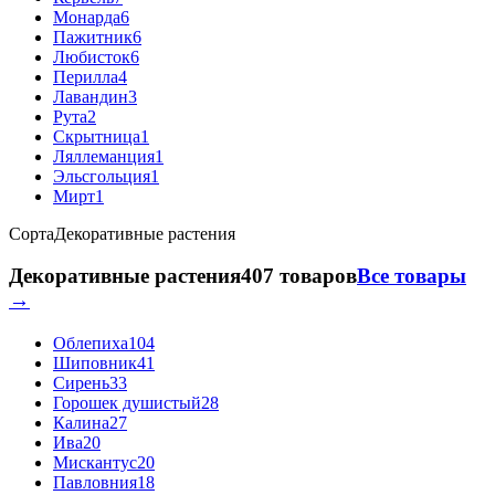
Монарда
6
Пажитник
6
Любисток
6
Перилла
4
Лавандин
3
Рута
2
Скрытница
1
Ляллеманция
1
Эльсгольция
1
Мирт
1
Сорта
Декоративные растения
Декоративные растения
407 товаров
Все товары
→
Облепиха
104
Шиповник
41
Сирень
33
Горошек душистый
28
Калина
27
Ива
20
Мискантус
20
Павловния
18