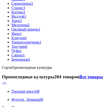
Скорцонера
3
Стахис
3
Катран
3
Витлуф
3
Хрен
3
Мелотрия
2
Овсяный корень
1
Якон
1
Клаусия
1
Топинсолнечник
1
Ангурия
1
Чуфа
1
Сараха
1
Бенинказа
1
Сорта
Орехоплодные культуры
Орехоплодные культуры
204 товаров
Все товары
→
Грецкий орех
108
Фундук, Лещина
96