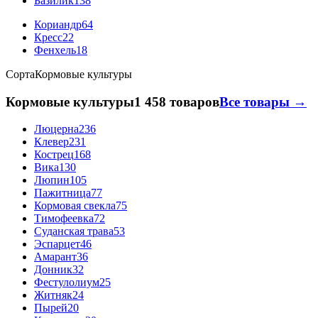
Базилик
138
Кориандр
64
Кресс
22
Фенхель
18
Сорта
Кормовые культуры
Кормовые культуры
1 458 товаров
Все товары →
Люцерна
236
Клевер
231
Кострец
168
Вика
130
Люпин
105
Пажитница
77
Кормовая свекла
75
Тимофеевка
72
Суданская трава
53
Эспарцет
46
Амарант
36
Донник
32
Фестулолиум
25
Житняк
24
Пырей
20