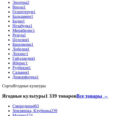
Энотера
2
Виола
1
Гелиптерум
1
Бальзамин
1
Бадан
1
Незабудка
1
Мирабилис
1
Резеда
1
Целозия
1
Брахикома
1
Лобелия
1
Лихнис
1
Гайллардия
1
Иберис
1
Рудбекия
1
Сальвия
1
Диморфотека
1
Сорта
Ягодные культуры
Ягодные культуры
1 339 товаров
Все товары →
Смородина
463
Земляника, Клубника
239
Малина
174