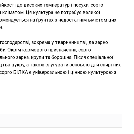
ійкості до високих температур і посухи, сорго
м кліматом. Ця культура не потребує великої
комендується на ґрунтах з недостатнім вмістом цих
н.
осподарстві, зокрема у тваринництві, де зерно
би. Окрім кормового призначення, сорго
льного зерна, крупи та борошна. Після спеціальної
тва цукру, а також слугувати основою для спиртних
 сорго БІЛКА є універсальною і цінною культурою з