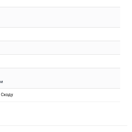
ри
 Сходу