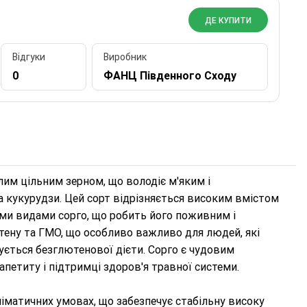
ДЕ КУПИТИ
Відгуки
Виробник
0
ФАНЦ Південного Сходу
лим цільним зерном, що володіє м'яким і
а кукурудзи. Цей сорт відрізняється високим вмістом
ми видами сорго, що робить його поживним і
тену та ГМО, що особливо важливо для людей, які
ується безглютенової дієти. Сорго є чудовим
етиту і підтримці здоров'я травної системи.
іматичних умовах, що забезпечує стабільну високу