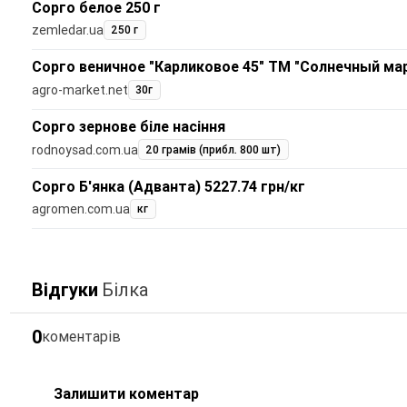
Сорго белое 250 г
zemledar.ua
250 г
Сорго веничное "Карликовое 45" ТМ "Солнечный ма
agro-market.net
30г
Сорго зернове біле насіння
rodnoysad.com.ua
20 грамів (прибл. 800 шт)
Сорго Б'янка (Адванта) 5227.74 грн/кг
agromen.com.ua
кг
Відгуки
Білка
0
коментарів
Залишити коментар