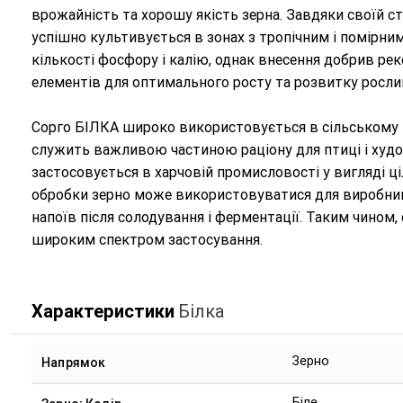
врожайність та хорошу якість зерна. Завдяки своїй ст
успішно культивується в зонах з тропічним і помірни
кількості фосфору і калію, однак внесення добрив ре
елементів для оптимального росту та розвитку росли
Сорго БІЛКА широко використовується в сільському г
служить важливою частиною раціону для птиці і худо
застосовується в харчовій промисловості у вигляді ці
обробки зерно може використовуватися для виробниц
напоїв після солодування і ферментації. Таким чином,
широким спектром застосування.
Характеристики
Білка
Зерно
Напрямок
Біле