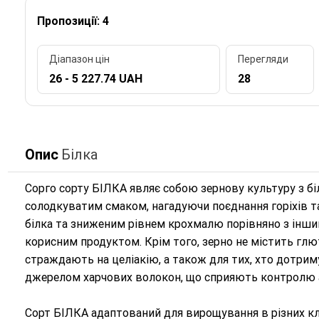
Пропозиції: 4
Діапазон цін
Перегляди
26 - 5 227.74 UAH
28
Опис
Білка
Сорго сорту БІЛКА являє собою зернову культуру з бі
солодкуватим смаком, нагадуючи поєднання горіхів т
білка та зниженим рівнем крохмалю порівняно з інши
корисним продуктом. Крім того, зерно не містить глю
страждають на целіакію, а також для тих, хто дотрим
джерелом харчових волокон, що сприяють контролю ап
Сорт БІЛКА адаптований для вирощування в різних кл