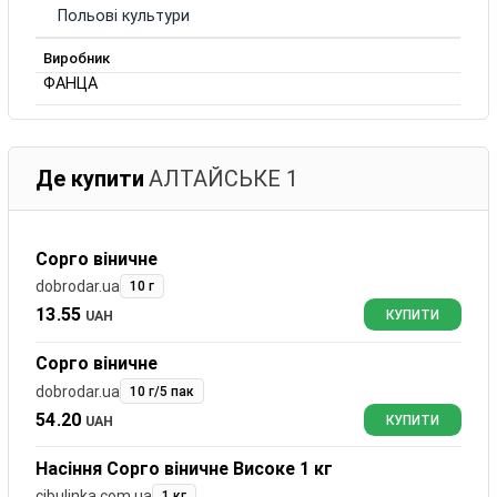
Польові культури
Виробник
ФАНЦА
Де купити
АЛТАЙСЬКЕ 1
Сорго віничне
dobrodar.ua
10 г
13.55
UAH
КУПИТИ
Сорго віничне
dobrodar.ua
10 г/5 пак
54.20
UAH
КУПИТИ
Насіння Сорго віничне Високе 1 кг
cibulinka.com.ua
1 кг