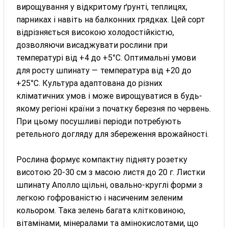
вирощування у відкритому ґрунті, теплицях,
парниках і навіть на балконних грядках. Цей сорт
відрізняється високою холодостійкістю,
дозволяючи висаджувати рослини при
температурі від +4 до +5°C. Оптимальні умови
для росту шпинату — температура від +20 до
+25°C. Культура адаптована до різних
кліматичних умов і може вирощуватися в будь-
якому регіоні країни з початку березня по червень.
При цьому посушливі періоди потребують
ретельного догляду для збереження врожайності.
Рослина формує компактну підняту розетку
висотою 20-30 см з масою листя до 20 г. Листки
шпинату Аполло щільні, овально-круглі форми з
легкою гофрованістю і насиченим зеленим
кольором. Така зелень багата клітковиною,
вітамінами, мінералами та амінокислотами, що