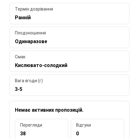
Термін дозрівання
Ранній
Плодоношення
Одинаразове
Смак
Кислювато-солодкий
Вага ягоди (г)
3-5
Немає активних пропозицій.
Перегляди
Відгуки
38
0