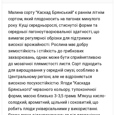
Малина сорту "Каскад Брянський" є раннім літнім
сортом, який плодоносить на пагонах минулого
року. Кущі середньорослі, стиснутої форми та
середньої пагоноутворювальної здатності, що
вимагає регулярної обрізки для підтримки
високої врожайності. Рослина має добру
зимостійкість і стійкість до грибкових
захворювань, однак може бути сприйнятливою
до мозаїчної плямистості листя. Сорт підходить
для вирощування у середній смузі, особливо в
Центральному регіоні, але не відрізняється
високою посухостійкістю. Ягоди "Каскада
Брянського" червоного кольору, тупоконічної
форми, масою близько 3-3,5 грама. М'якуш кисло-
солодкий, ароматний, щільний і соковитий, що
робить плоди універсальними у використанні.