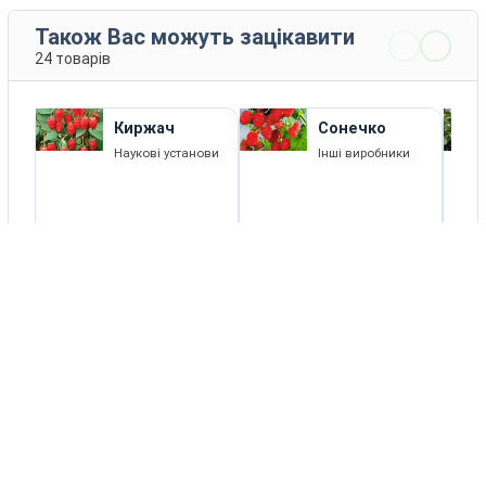
Також Вас можуть зацікавити
24 товарів
Киржач
Сонечко
Наукові установи
Інші виробники
3 - 457 EUR
ДЕТАЛЬНІШ
КУПИТИ
Е
Каталог товарів
Новини
Статті
Зворотній зв'язок
RSS