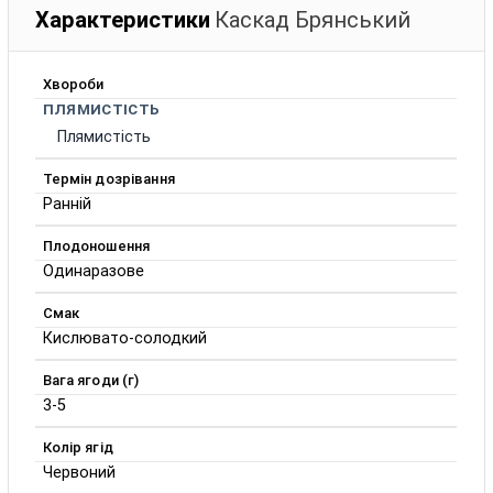
Характеристики
Каскад Брянський
Хвороби
ПЛЯМИСТІСТЬ
Плямистість
Термін дозрівання
Ранній
Плодоношення
Одинаразове
Смак
Кислювато-солодкий
Вага ягоди (г)
3-5
Колір ягід
Червоний