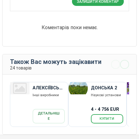
ЗАЛИШИТИ КОМЕНТАР
Коментарів поки немає.
Також Вас можуть зацікавити
24 товарів
АЛЕКСІЇВСЬК
ДОНСЬКА 2
А 1
Інші виробники
Наукові установи
4 - 4 756 EUR
ДЕТАЛЬНІШ
Е
КУПИТИ