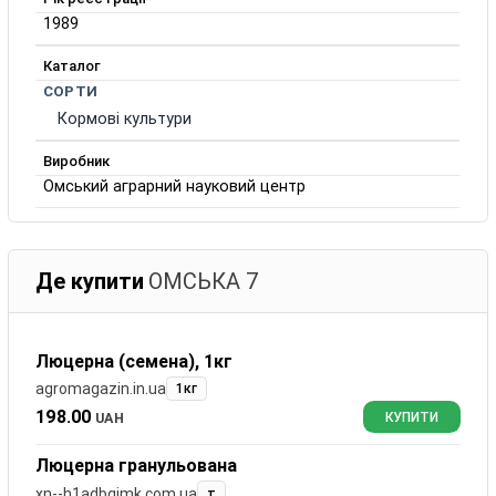
1989
Каталог
СОРТИ
Кормові культури
Виробник
Омський аграрний науковий центр
Де купити
ОМСЬКА 7
Люцерна (семена), 1кг
agromagazin.in.ua
1кг
198.00
UAH
КУПИТИ
Люцерна гранульована
xn--h1adbgjmk.com.ua
т