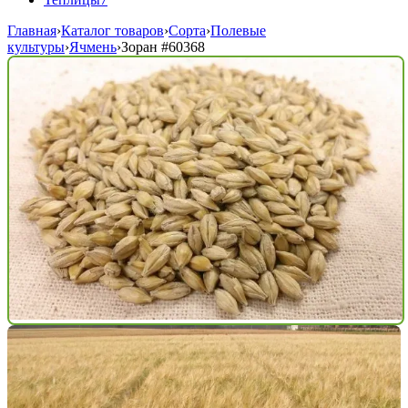
Главная
›
Каталог товаров
›
Сорта
›
Полевые
культуры
›
Ячмень
›
Зоран
#60368