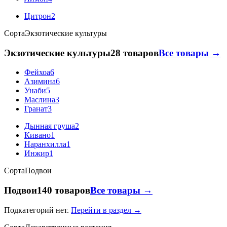
Цитрон
2
Сорта
Экзотические культуры
Экзотические культуры
28 товаров
Все товары →
Фейхоа
6
Азимина
6
Унаби
5
Маслина
3
Гранат
3
Дынная груша
2
Кивано
1
Наранхилла
1
Инжир
1
Сорта
Подвои
Подвои
140 товаров
Все товары →
Подкатегорий нет.
Перейти в раздел →