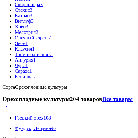
Скорцонера
3
Стахис
3
Катран
3
Витлуф
3
Хрен
3
Мелотрия
2
Овсяный корень
1
Якон
1
Клаусия
1
Топинсолнечник
1
Ангурия
1
Чуфа
1
Сараха
1
Бенинказа
1
Сорта
Орехоплодные культуры
Орехоплодные культуры
204 товаров
Все товары
→
Грецкий орех
108
Фундук, Лещина
96