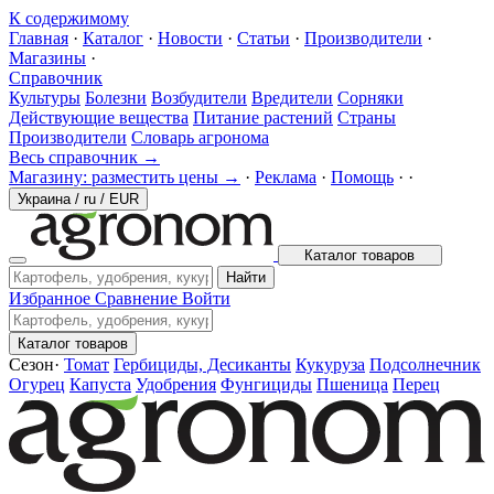
К содержимому
Главная
·
Каталог
·
Новости
·
Статьи
·
Производители
·
Магазины
·
Справочник
Культуры
Болезни
Возбудители
Вредители
Сорняки
Действующие вещества
Питание растений
Страны
Производители
Словарь агронома
Весь справочник →
Магазину: разместить цены →
·
Реклама
·
Помощь
·
·
Украина
/
ru
/
EUR
Каталог товаров
Найти
Избранное
Сравнение
Войти
Каталог товаров
Сезон
·
Томат
Гербициды, Десиканты
Кукуруза
Подсолнечник
Огурец
Капуста
Удобрения
Фунгициды
Пшеница
Перец