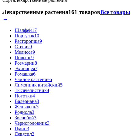
Сорта
Лекарственные растения
Лекарственные растения
161 товаров
Все товары
→
Шалфей
17
Портулак
10
Расторопша
9
Стевия
9
Мелисса
9
Полынь
9
Розмарин
8
Эхинацея
7
Ромашка
6
Чайное растение
6
Лимонник китайский
5
Тысячелистник
4
Ноготки
4
Валериана
3
Женьшень
3
Родиола
3
Зверобой
3
Черноголовник
3
Цмин
3
Девясил
2