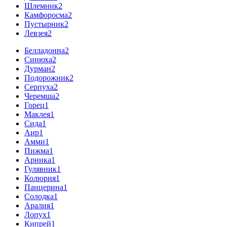
Шлемник
2
Камфоросма
2
Пустырник
2
Левзея
2
Белладонна
2
Синюха
2
Дурман
2
Подорожник
2
Серпуха
2
Черемша
2
Горец
1
Маклея
1
Сида
1
Аир
1
Амми
1
Пижма
1
Арника
1
Гулявник
1
Колюрия
1
Панцерина
1
Солодка
1
Аралия
1
Лопух
1
Кипрей
1