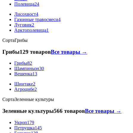
Полевица
24
Лисохвост
4
Газонные травосмеси
4
Луговик
2
Арктополевица
1
Сорта
Грибы
Грибы
129 товаров
Все товары →
Грибы
82
Шампиньон
30
Вешенка
13
Шиитаке
2
Агроцибе
2
Сорта
Зеленные культуры
Зеленные культуры
566 товаров
Все товары →
Укроп
179
Петрушка
145