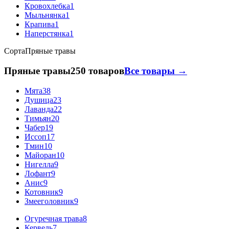
Кровохлебка
1
Мыльнянка
1
Крапива
1
Наперстянка
1
Сорта
Пряные травы
Пряные травы
250 товаров
Все товары →
Мята
38
Душица
23
Лаванда
22
Тимьян
20
Чабер
19
Иссоп
17
Тмин
10
Майоран
10
Нигелла
9
Лофант
9
Анис
9
Котовник
9
Змееголовник
9
Огуречная трава
8
Кервель
7