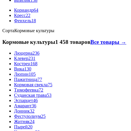
Базилик
138
Кориандр
64
Кресс
22
Фенхель
18
Сорта
Кормовые культуры
Кормовые культуры
1 458 товаров
Все товары →
Люцерна
236
Клевер
231
Кострец
168
Вика
130
Люпин
105
Пажитница
77
Кормовая свекла
75
Тимофеевка
72
Суданская трава
53
Эспарцет
46
Амарант
36
Донник
32
Фестулолиум
25
Житняк
24
Пырей
20