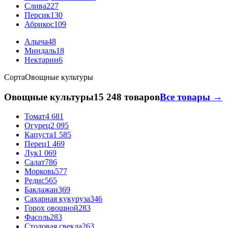
Слива
227
Персик
130
Абрикос
109
Алыча
48
Миндаль
18
Нектарин
6
Сорта
Овощные культуры
Овощные культуры
15 248 товаров
Все товары →
Томат
4 681
Огурец
2 095
Капуста
1 585
Перец
1 469
Лук
1 069
Салат
786
Морковь
577
Редис
565
Баклажан
369
Сахарная кукуруза
346
Горох овощной
283
Фасоль
283
Столовая свекла
263