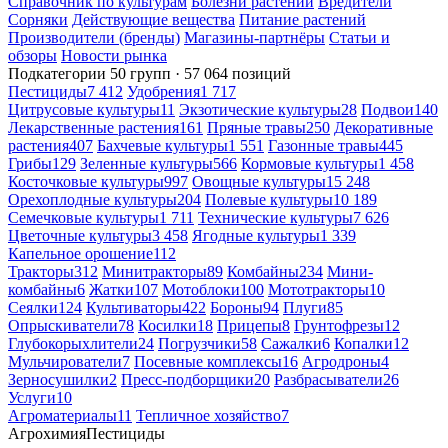
Справочник по культурам
Болезни растений
Вредители
Сорняки
Действующие вещества
Питание растений
Производители (бренды)
Магазины-партнёры
Статьи и
обзоры
Новости рынка
Подкатегории
50 групп · 57 064 позиций
Пестициды
7 412
Удобрения
1 717
Цитрусовые культуры
11
Экзотические культуры
28
Подвои
140
Лекарственные растения
161
Пряные травы
250
Декоративные
растения
407
Бахчевые культуры
1 551
Газонные травы
445
Грибы
129
Зеленные культуры
566
Кормовые культуры
1 458
Косточковые культуры
997
Овощные культуры
15 248
Орехоплодные культуры
204
Полевые культуры
10 189
Семечковые культуры
1 711
Технические культуры
7 626
Цветочные культуры
3 458
Ягодные культуры
1 339
Капельное орошение
112
Тракторы
312
Минитракторы
89
Комбайны
234
Мини-
комбайны
6
Жатки
107
Мотоблоки
100
Мототракторы
10
Сеялки
124
Культиваторы
422
Бороны
94
Плуги
85
Опрыскиватели
78
Косилки
18
Прицепы
8
Грунтофрезы
12
Глубокорыхлители
24
Погрузчики
58
Сажалки
6
Копалки
12
Мульчирователи
7
Посевные комплексы
16
Агродроны
4
Зерносушилки
2
Пресс-подборщики
20
Разбрасыватели
26
Услуги
10
Агроматериалы
11
Тепличное хозяйство
7
Агрохимия
Пестициды