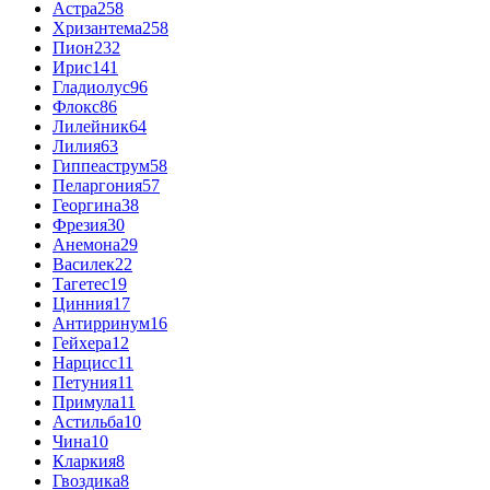
Астра
258
Хризантема
258
Пион
232
Ирис
141
Гладиолус
96
Флокс
86
Лилейник
64
Лилия
63
Гиппеаструм
58
Пеларгония
57
Георгина
38
Фрезия
30
Анемона
29
Василек
22
Тагетес
19
Цинния
17
Антирринум
16
Гейхера
12
Нарцисс
11
Петуния
11
Примула
11
Астильба
10
Чина
10
Кларкия
8
Гвоздика
8