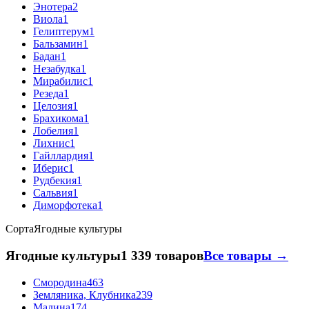
Энотера
2
Виола
1
Гелиптерум
1
Бальзамин
1
Бадан
1
Незабудка
1
Мирабилис
1
Резеда
1
Целозия
1
Брахикома
1
Лобелия
1
Лихнис
1
Гайллардия
1
Иберис
1
Рудбекия
1
Сальвия
1
Диморфотека
1
Сорта
Ягодные культуры
Ягодные культуры
1 339 товаров
Все товары →
Смородина
463
Земляника, Клубника
239
Малина
174