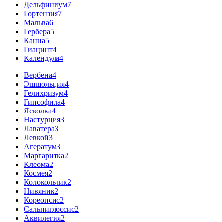
Дельфиниум
7
Гортензия
7
Мальва
6
Гербера
5
Канна
5
Гиацинт
4
Календула
4
Вербена
4
Эшшольция
4
Гелихризум
4
Гипсофила
4
Ясколка
4
Настурция
3
Лаватера
3
Левкой
3
Агератум
3
Маргаритка
2
Клеома
2
Космея
2
Колокольчик
2
Нивяник
2
Кореопсис
2
Сальпиглоссис
2
Аквилегия
2