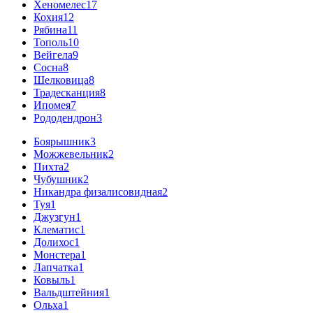
Хеномелес
17
Кохия
12
Рябина
11
Тополь
10
Вейгела
9
Сосна
8
Шелковица
8
Традесканция
8
Ипомея
7
Рододендрон
3
Боярышник
3
Можжевельник
2
Пихта
2
Чубушник
2
Никандра физалисовидная
2
Туя
1
Джузгун
1
Клематис
1
Долихос
1
Монстера
1
Лапчатка
1
Ковыль
1
Вальдштейния
1
Ольха
1