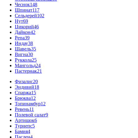
Чеснок
148
Шпинат
117
Сельдерей
102
Нут
69
Цикорий
46
Дайкон
42
Репа
39
Индау
38
Щавель
35
Вигна
30
Руккола
25
Мангольд
24
Пастернак
21
Физалис
20
Эндивий
18
Спаржа
15
Брюква
12
Топинамбур
12
Ревень
11
Полевой салат
9
Артишок
6
Турнепс
5
Бамия
4
Паслен
4