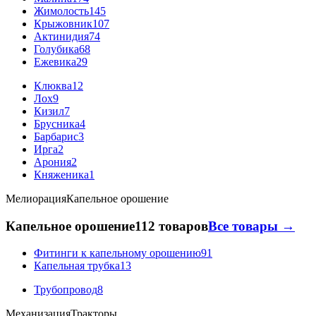
Жимолость
145
Крыжовник
107
Актинидия
74
Голубика
68
Ежевика
29
Клюква
12
Лох
9
Кизил
7
Брусника
4
Барбарис
3
Ирга
2
Арония
2
Княженика
1
Мелиорация
Капельное орошение
Капельное орошение
112 товаров
Все товары →
Фитинги к капельному орошению
91
Капельная трубка
13
Трубопровод
8
Механизация
Тракторы