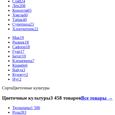
Соя
824
Лён
208
Конопля
65
Хмель
60
Табак
40
Сурепица
23
Хлопчатник
22
Мак
19
Рыжик
18
Сафлор
18
Гуар
17
Батат
10
Клещевина
7
Крамбе
6
Вайда
3
Кунжут
2
Нуг
2
Сорта
Цветочные культуры
Цветочные культуры
3 458 товаров
Все товары →
Тюльпаны
1 506
Роза
283