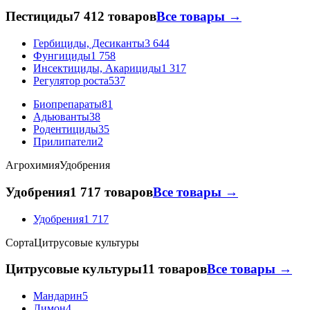
Пестициды
7 412 товаров
Все товары →
Гербициды, Десиканты
3 644
Фунгициды
1 758
Инсектициды, Акарициды
1 317
Регулятор роста
537
Биопрепараты
81
Адьюванты
38
Родентициды
35
Прилипатели
2
Агрохимия
Удобрения
Удобрения
1 717 товаров
Все товары →
Удобрения
1 717
Сорта
Цитрусовые культуры
Цитрусовые культуры
11 товаров
Все товары →
Мандарин
5
Лимон
4