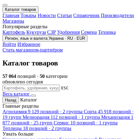
Каталог товаров
Главная
Товары
Новости
Статьи
Справочник
Производители
Магазины
Популярные разделы
Картофель
Кукуруза
СЗР
Удобрения
Семена
Техника
Регион, язык и валюта
Украина · RU · EUR
Войти
Избранное
Стать магазином-партнёром
Каталог товаров
57 064
позиций ·
50
категории
обновлено сегодня
ESC
Весь каталог
Каталог
Назад
Главные разделы
Агрохимия
9 129 позиций · 2 группы
Сорта
45 918 позиций ·
19 групп
Мелиорация
112 позиций · 1 группа
Механизация
1
877 позиций · 25 групп
Сервис
10 позиций · 1 группа
Теплицы
18 позиций · 2 группы
Узнать больше