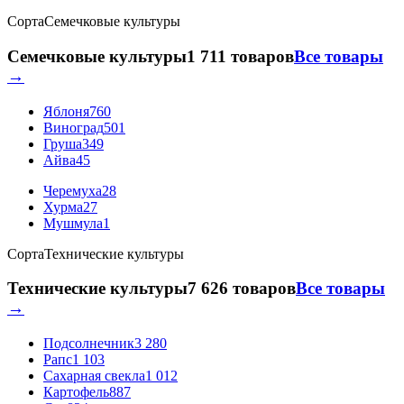
Сорта
Семечковые культуры
Семечковые культуры
1 711 товаров
Все товары
→
Яблоня
760
Виноград
501
Груша
349
Айва
45
Черемуха
28
Хурма
27
Мушмула
1
Сорта
Технические культуры
Технические культуры
7 626 товаров
Все товары
→
Подсолнечник
3 280
Рапс
1 103
Сахарная свекла
1 012
Картофель
887