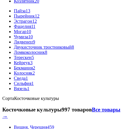
Козлятник
20
Пайза
13
Пырейник
12
Эстрагон
12
Фацелия
11
Могар
10
Чумиза
10
Лядвенец
9
Двукисточник тростниковый
8
Ломкоколосник
8
Терескен
5
Кейреук
3
Бекмания
2
Колосняк
2
Сведа
1
Сильфия
1
Вязель
1
Сорта
Косточковые культуры
Косточковые культуры
997 товаров
Все товары
→
Вишня, Черешня
459