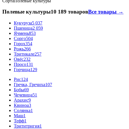
Сорта
Полевые культуры
Полевые культуры
10 189 товаров
Все товары →
Кукуруза
5 037
Пшеница
2 059
Ячмень
853
Сорго
504
Горох
354
Рожь
266
Тритикале
257
Овёс
232
Просо
131
Горчица
129
Рис
124
Гречка, Гречиха
107
Бобы
69
Чечевица
51
Арахис
9
Квиноа
3
Солянка
1
Маш
1
Тефф
1
Трититригия
1