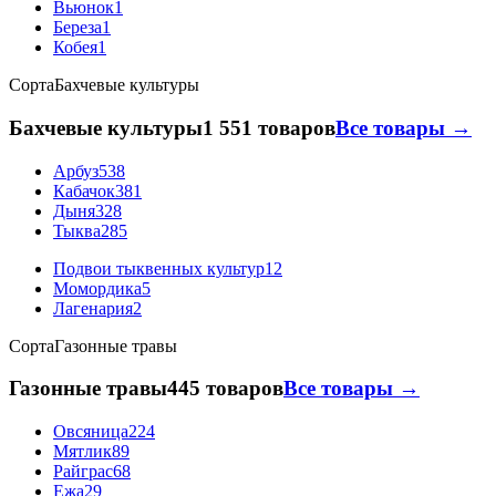
Вьюнок
1
Береза
1
Кобея
1
Сорта
Бахчевые культуры
Бахчевые культуры
1 551 товаров
Все товары →
Арбуз
538
Кабачок
381
Дыня
328
Тыква
285
Подвои тыквенных культур
12
Момордика
5
Лагенария
2
Сорта
Газонные травы
Газонные травы
445 товаров
Все товары →
Овсяница
224
Мятлик
89
Райграс
68
Ежа
29