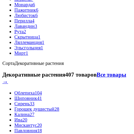
Монарда
6
Пажитник
6
Любисток
6
Перилла
4
Лавандин
3
Рута
2
Скрытница
1
Ляллеманция
1
Эльсгольция
1
Мирт
1
Сорта
Декоративные растения
Декоративные растения
407 товаров
Все товары
→
Облепиха
104
Шиповник
41
Сирень
33
Горошек душистый
28
Калина
27
Ива
20
Мискантус
20
Павловния
18