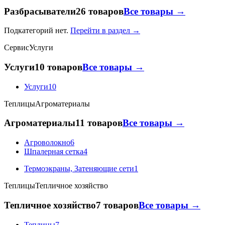
Разбрасыватели
26 товаров
Все товары →
Подкатегорий нет.
Перейти в раздел →
Сервис
Услуги
Услуги
10 товаров
Все товары →
Услуги
10
Теплицы
Агроматериалы
Агроматериалы
11 товаров
Все товары →
Агроволокно
6
Шпалерная сетка
4
Термоэкраны, Затеняющие сети
1
Теплицы
Тепличное хозяйство
Тепличное хозяйство
7 товаров
Все товары →
Теплицы
7