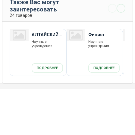
Также Вас могут
заинтересовать
24 товаров
АЛТАЙСКИЙ
Финист
10
Научные
Научные
учреждения
учреждения
ПОДРОБНЕЕ
ПОДРОБНЕЕ
Каталог товаров
Новости
Статьи
Обратная связь
RSS