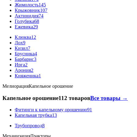
Жимолость
145
Крыжовник
107
Актинидия
74
Голубика
68
Ежевика
29
Клюква
12
Лох
9
Кизил
7
Брусника
4
Барбарис
3
Ирга
2
Арония
2
Княженика
1
Мелиорация
Капельное орошение
Капельное орошение
112 товаров
Все товары →
Фитинги к капельному орошению
91
Капельная трубка
13
Трубопровод
8
Механизация
Тракторы