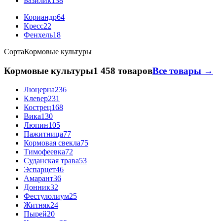
Базилик
138
Кориандр
64
Кресс
22
Фенхель
18
Сорта
Кормовые культуры
Кормовые культуры
1 458 товаров
Все товары →
Люцерна
236
Клевер
231
Кострец
168
Вика
130
Люпин
105
Пажитница
77
Кормовая свекла
75
Тимофеевка
72
Суданская трава
53
Эспарцет
46
Амарант
36
Донник
32
Фестулолиум
25
Житняк
24
Пырей
20