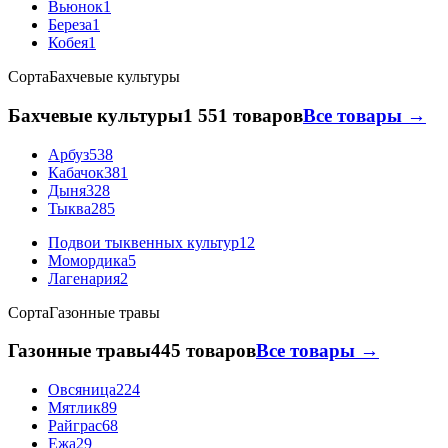
Вьюнок
1
Береза
1
Кобея
1
Сорта
Бахчевые культуры
Бахчевые культуры
1 551 товаров
Все товары →
Арбуз
538
Кабачок
381
Дыня
328
Тыква
285
Подвои тыквенных культур
12
Момордика
5
Лагенария
2
Сорта
Газонные травы
Газонные травы
445 товаров
Все товары →
Овсяница
224
Мятлик
89
Райграс
68
Ежа
29