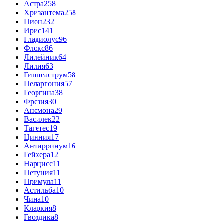
Астра
258
Хризантема
258
Пион
232
Ирис
141
Гладиолус
96
Флокс
86
Лилейник
64
Лилия
63
Гиппеаструм
58
Пеларгония
57
Георгина
38
Фрезия
30
Анемона
29
Василек
22
Тагетес
19
Цинния
17
Антирринум
16
Гейхера
12
Нарцисс
11
Петуния
11
Примула
11
Астильба
10
Чина
10
Кларкия
8
Гвоздика
8