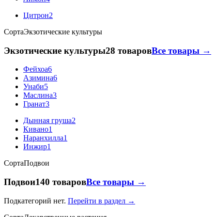
Цитрон
2
Сорта
Экзотические культуры
Экзотические культуры
28 товаров
Все товары →
Фейхоа
6
Азимина
6
Унаби
5
Маслина
3
Гранат
3
Дынная груша
2
Кивано
1
Наранхилла
1
Инжир
1
Сорта
Подвои
Подвои
140 товаров
Все товары →
Подкатегорий нет.
Перейти в раздел →