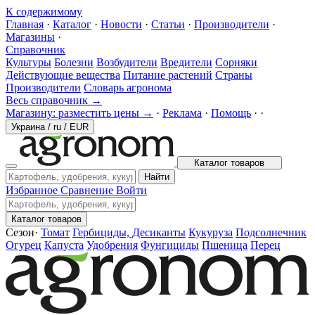
К содержимому
Главная
·
Каталог
·
Новости
·
Статьи
·
Производители
·
Магазины
·
Справочник
Культуры
Болезни
Возбудители
Вредители
Сорняки
Действующие вещества
Питание растений
Страны
Производители
Словарь агронома
Весь справочник →
Магазину: разместить цены →
·
Реклама
·
Помощь
·
·
Украина
/
ru
/
EUR
Каталог товаров
Найти
Избранное
Сравнение
Войти
Каталог товаров
Сезон
·
Томат
Гербициды, Десиканты
Кукуруза
Подсолнечник
Огурец
Капуста
Удобрения
Фунгициды
Пшеница
Перец