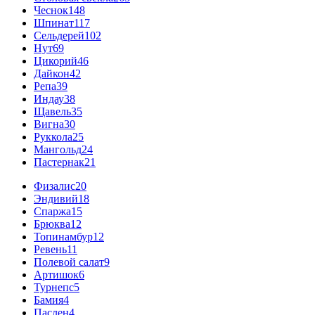
Чеснок
148
Шпинат
117
Сельдерей
102
Нут
69
Цикорий
46
Дайкон
42
Репа
39
Индау
38
Щавель
35
Вигна
30
Руккола
25
Мангольд
24
Пастернак
21
Физалис
20
Эндивий
18
Спаржа
15
Брюква
12
Топинамбур
12
Ревень
11
Полевой салат
9
Артишок
6
Турнепс
5
Бамия
4
Паслен
4