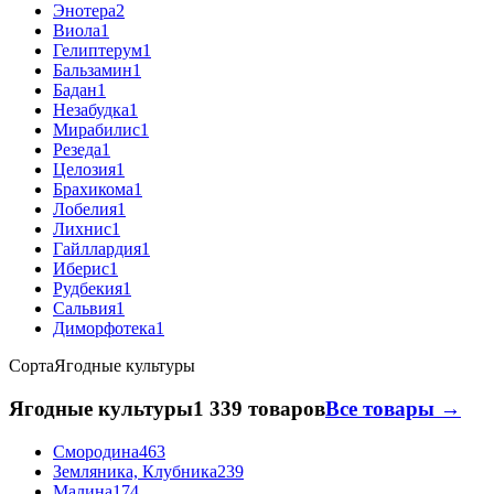
Энотера
2
Виола
1
Гелиптерум
1
Бальзамин
1
Бадан
1
Незабудка
1
Мирабилис
1
Резеда
1
Целозия
1
Брахикома
1
Лобелия
1
Лихнис
1
Гайллардия
1
Иберис
1
Рудбекия
1
Сальвия
1
Диморфотека
1
Сорта
Ягодные культуры
Ягодные культуры
1 339 товаров
Все товары →
Смородина
463
Земляника, Клубника
239
Малина
174