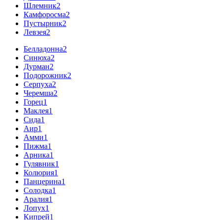
Шлемник
2
Камфоросма
2
Пустырник
2
Левзея
2
Белладонна
2
Синюха
2
Дурман
2
Подорожник
2
Серпуха
2
Черемша
2
Горец
1
Маклея
1
Сида
1
Аир
1
Амми
1
Пижма
1
Арника
1
Гулявник
1
Колюрия
1
Панцерина
1
Солодка
1
Аралия
1
Лопух
1
Кипрей
1