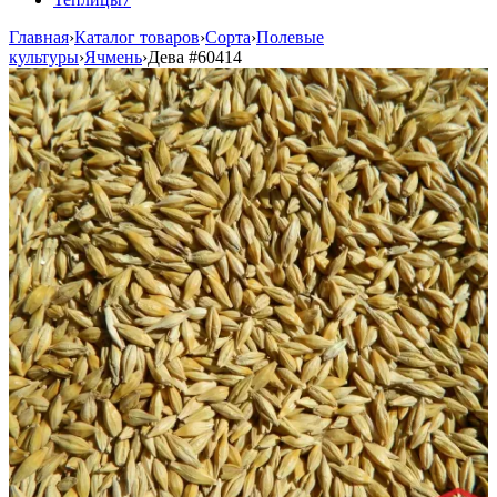
Главная
›
Каталог товаров
›
Сорта
›
Полевые
культуры
›
Ячмень
›
Дева
#60414