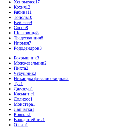
Хеномелес
17
Кохия
12
Рябина
11
Тополь
10
Вейгела
9
Сосна
8
Шелковица
8
Традесканция
8
Ипомея
7
Рододендрон
3
Боярышник
3
Можжевельник
2
Пихта
2
Чубушник
2
Никандра физалисовидная
2
Туя
1
Джузгун
1
Клематис
1
Долихос
1
Монстера
1
Лапчатка
1
Ковыль
1
Вальдштейния
1
Ольха
1