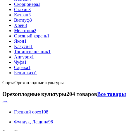
Скорцонера
3
Стахис
3
Катран
3
Витлуф
3
Хрен
3
Мелотрия
2
Овсяный корень
1
Якон
1
Клаусия
1
Топинсолнечник
1
Ангурия
1
Чуфа
1
Сараха
1
Бенинказа
1
Сорта
Орехоплодные культуры
Орехоплодные культуры
204 товаров
Все товары
→
Грецкий орех
108
Фундук, Лещина
96