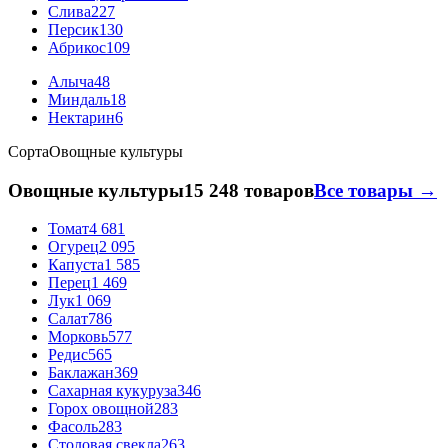
Слива
227
Персик
130
Абрикос
109
Алыча
48
Миндаль
18
Нектарин
6
Сорта
Овощные культуры
Овощные культуры
15 248 товаров
Все товары →
Томат
4 681
Огурец
2 095
Капуста
1 585
Перец
1 469
Лук
1 069
Салат
786
Морковь
577
Редис
565
Баклажан
369
Сахарная кукуруза
346
Горох овощной
283
Фасоль
283
Столовая свекла
263