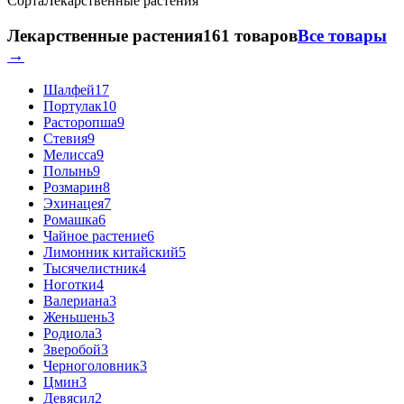
Сорта
Лекарственные растения
Лекарственные растения
161 товаров
Все товары
→
Шалфей
17
Портулак
10
Расторопша
9
Стевия
9
Мелисса
9
Полынь
9
Розмарин
8
Эхинацея
7
Ромашка
6
Чайное растение
6
Лимонник китайский
5
Тысячелистник
4
Ноготки
4
Валериана
3
Женьшень
3
Родиола
3
Зверобой
3
Черноголовник
3
Цмин
3
Девясил
2