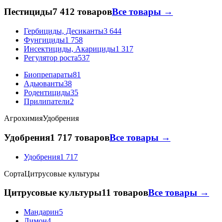
Пестициды
7 412 товаров
Все товары →
Гербициды, Десиканты
3 644
Фунгициды
1 758
Инсектициды, Акарициды
1 317
Регулятор роста
537
Биопрепараты
81
Адьюванты
38
Родентициды
35
Прилипатели
2
Агрохимия
Удобрения
Удобрения
1 717 товаров
Все товары →
Удобрения
1 717
Сорта
Цитрусовые культуры
Цитрусовые культуры
11 товаров
Все товары →
Мандарин
5
Лимон
4