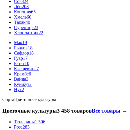
Соя
824
Лён
208
Конопля
65
Хмель
60
Табак
40
Сурепица
23
Хлопчатник
22
Мак
19
Рыжик
18
Сафлор
18
Гуар
17
Батат
10
Клещевина
7
Крамбе
6
Вайда
3
Кунжут
2
Нуг
2
Сорта
Цветочные культуры
Цветочные культуры
3 458 товаров
Все товары →
Тюльпаны
1 506
Роза
283