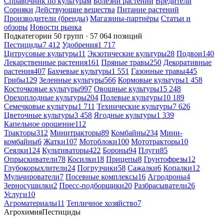
Справочник по культурам
Болезни растений
Вредители
Сорняки
Действующие вещества
Питание растений
Производители (бренды)
Магазины-партнёры
Статьи и
обзоры
Новости рынка
Подкатегории
50 групп · 57 064 позиций
Пестициды
7 412
Удобрения
1 717
Цитрусовые культуры
11
Экзотические культуры
28
Подвои
140
Лекарственные растения
161
Пряные травы
250
Декоративные
растения
407
Бахчевые культуры
1 551
Газонные травы
445
Грибы
129
Зеленные культуры
566
Кормовые культуры
1 458
Косточковые культуры
997
Овощные культуры
15 248
Орехоплодные культуры
204
Полевые культуры
10 189
Семечковые культуры
1 711
Технические культуры
7 626
Цветочные культуры
3 458
Ягодные культуры
1 339
Капельное орошение
112
Тракторы
312
Минитракторы
89
Комбайны
234
Мини-
комбайны
6
Жатки
107
Мотоблоки
100
Мототракторы
10
Сеялки
124
Культиваторы
422
Бороны
94
Плуги
85
Опрыскиватели
78
Косилки
18
Прицепы
8
Грунтофрезы
12
Глубокорыхлители
24
Погрузчики
58
Сажалки
6
Копалки
12
Мульчирователи
7
Посевные комплексы
16
Агродроны
4
Зерносушилки
2
Пресс-подборщики
20
Разбрасыватели
26
Услуги
10
Агроматериалы
11
Тепличное хозяйство
7
Агрохимия
Пестициды