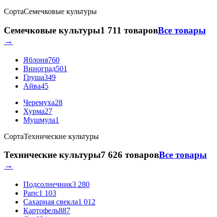
Сорта
Семечковые культуры
Семечковые культуры
1 711 товаров
Все товары
→
Яблоня
760
Виноград
501
Груша
349
Айва
45
Черемуха
28
Хурма
27
Мушмула
1
Сорта
Технические культуры
Технические культуры
7 626 товаров
Все товары
→
Подсолнечник
3 280
Рапс
1 103
Сахарная свекла
1 012
Картофель
887