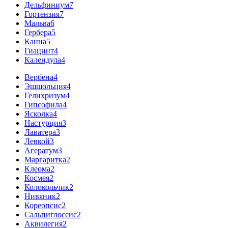
Дельфиниум
7
Гортензия
7
Мальва
6
Гербера
5
Канна
5
Гиацинт
4
Календула
4
Вербена
4
Эшшольция
4
Гелихризум
4
Гипсофила
4
Ясколка
4
Настурция
3
Лаватера
3
Левкой
3
Агератум
3
Маргаритка
2
Клеома
2
Космея
2
Колокольчик
2
Нивяник
2
Кореопсис
2
Сальпиглоссис
2
Аквилегия
2