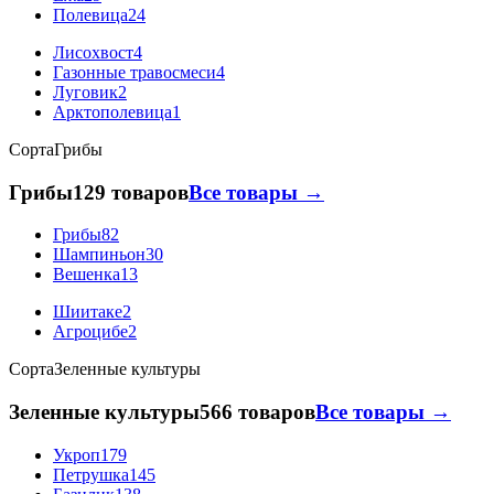
Полевица
24
Лисохвост
4
Газонные травосмеси
4
Луговик
2
Арктополевица
1
Сорта
Грибы
Грибы
129 товаров
Все товары →
Грибы
82
Шампиньон
30
Вешенка
13
Шиитаке
2
Агроцибе
2
Сорта
Зеленные культуры
Зеленные культуры
566 товаров
Все товары →
Укроп
179
Петрушка
145