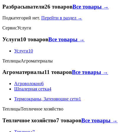
Разбрасыватели
26 товаров
Все товары →
Подкатегорий нет.
Перейти в раздел →
Сервис
Услуги
Услуги
10 товаров
Все товары →
Услуги
10
Теплицы
Агроматериалы
Агроматериалы
11 товаров
Все товары →
Агроволокно
6
Шпалерная сетка
4
Термоэкраны, Затеняющие сети
1
Теплицы
Тепличное хозяйство
Тепличное хозяйство
7 товаров
Все товары →
Теплицы
7