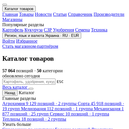
Каталог товаров
Главная
Товары
Новости
Статьи
Справочник
Производители
Магазины
Популярные разделы
Картофель
Кукуруза
СЗР
Удобрения
Семена
Техника
Регион, язык и валюта
Украина · RU · EUR
Войти
Избранное
Стать магазином-партнёром
Каталог товаров
57 064
позиций ·
50
категории
обновлено сегодня
ESC
Весь каталог
Каталог
Назад
Главные разделы
Агрохимия
9 129 позиций · 2 группы
Сорта
45 918 позиций ·
19 групп
Мелиорация
112 позиций · 1 группа
Механизация
1
877 позиций · 25 групп
Сервис
10 позиций · 1 группа
Теплицы
18 позиций · 2 группы
Узнать больше