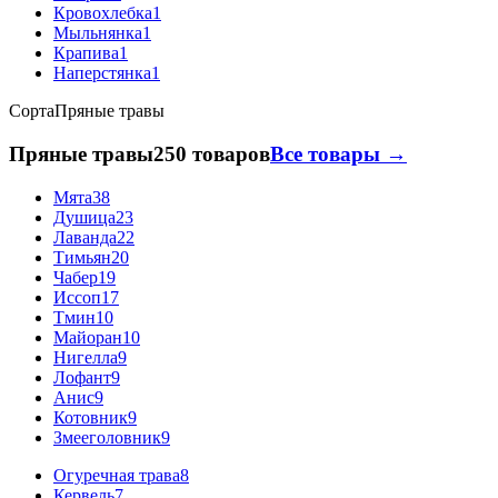
Кровохлебка
1
Мыльнянка
1
Крапива
1
Наперстянка
1
Сорта
Пряные травы
Пряные травы
250 товаров
Все товары →
Мята
38
Душица
23
Лаванда
22
Тимьян
20
Чабер
19
Иссоп
17
Тмин
10
Майоран
10
Нигелла
9
Лофант
9
Анис
9
Котовник
9
Змееголовник
9
Огуречная трава
8
Кервель
7