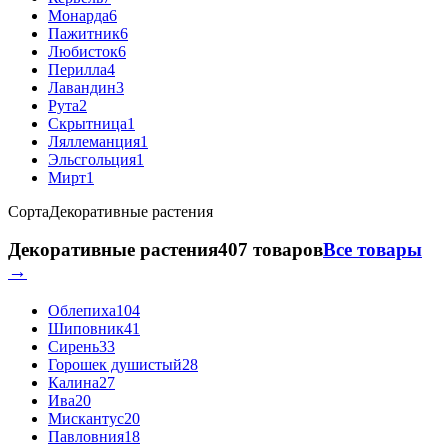
Монарда
6
Пажитник
6
Любисток
6
Перилла
4
Лавандин
3
Рута
2
Скрытница
1
Ляллеманция
1
Эльсгольция
1
Мирт
1
Сорта
Декоративные растения
Декоративные растения
407 товаров
Все товары
→
Облепиха
104
Шиповник
41
Сирень
33
Горошек душистый
28
Калина
27
Ива
20
Мискантус
20
Павловния
18