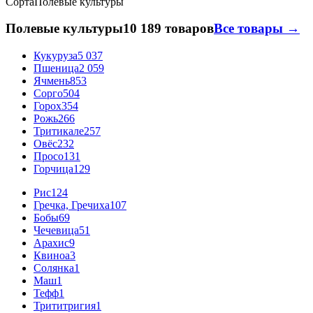
Сорта
Полевые культуры
Полевые культуры
10 189 товаров
Все товары →
Кукуруза
5 037
Пшеница
2 059
Ячмень
853
Сорго
504
Горох
354
Рожь
266
Тритикале
257
Овёс
232
Просо
131
Горчица
129
Рис
124
Гречка, Гречиха
107
Бобы
69
Чечевица
51
Арахис
9
Квиноа
3
Солянка
1
Маш
1
Тефф
1
Трититригия
1