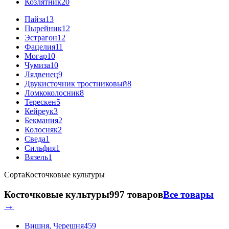
Козлятник
20
Пайза
13
Пырейник
12
Эстрагон
12
Фацелия
11
Могар
10
Чумиза
10
Лядвенец
9
Двукисточник тростниковый
8
Ломкоколосник
8
Терескен
5
Кейреук
3
Бекмания
2
Колосняк
2
Сведа
1
Сильфия
1
Вязель
1
Сорта
Косточковые культуры
Косточковые культуры
997 товаров
Все товары
→
Вишня, Черешня
459