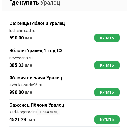
Где купить
Уралец
Саженцы яблони Уралец
luchshii-sad.ru
690.00
UAH
КУПИТЬ
Яблоня Уралец 1 год C3
newvesna.ru
385.33
UAH
КУПИТЬ
Яблоня осенняя Уралец
azbuka-sada96.ru
990.00
UAH
КУПИТЬ
Саженец Яблоня Уралец
sad-i-ogorod.ru
1 саженец
4521.23
UAH
КУПИТЬ