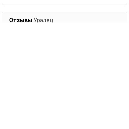
Отзывы
Уралец
0
комментариев
Сортировать:
Оставить комментарий
Ваше имя
Комментарий
ОСТАВИТЬ КОММЕНТАРИЙ