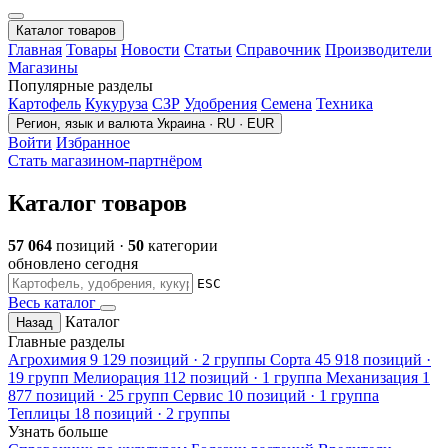
Каталог товаров
Главная
Товары
Новости
Статьи
Справочник
Производители
Магазины
Популярные разделы
Картофель
Кукуруза
СЗР
Удобрения
Семена
Техника
Регион, язык и валюта
Украина · RU · EUR
Войти
Избранное
Стать магазином-партнёром
Каталог товаров
57 064
позиций ·
50
категории
обновлено сегодня
ESC
Весь каталог
Каталог
Назад
Главные разделы
Агрохимия
9 129 позиций · 2 группы
Сорта
45 918 позиций ·
19 групп
Мелиорация
112 позиций · 1 группа
Механизация
1
877 позиций · 25 групп
Сервис
10 позиций · 1 группа
Теплицы
18 позиций · 2 группы
Узнать больше