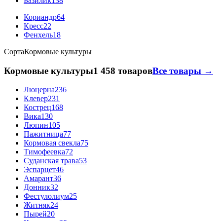
Базилик
138
Кориандр
64
Кресс
22
Фенхель
18
Сорта
Кормовые культуры
Кормовые культуры
1 458 товаров
Все товары →
Люцерна
236
Клевер
231
Кострец
168
Вика
130
Люпин
105
Пажитница
77
Кормовая свекла
75
Тимофеевка
72
Суданская трава
53
Эспарцет
46
Амарант
36
Донник
32
Фестулолиум
25
Житняк
24
Пырей
20