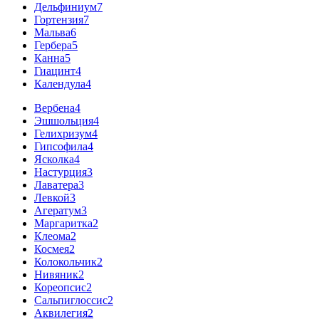
Дельфиниум
7
Гортензия
7
Мальва
6
Гербера
5
Канна
5
Гиацинт
4
Календула
4
Вербена
4
Эшшольция
4
Гелихризум
4
Гипсофила
4
Ясколка
4
Настурция
3
Лаватера
3
Левкой
3
Агератум
3
Маргаритка
2
Клеома
2
Космея
2
Колокольчик
2
Нивяник
2
Кореопсис
2
Сальпиглоссис
2
Аквилегия
2