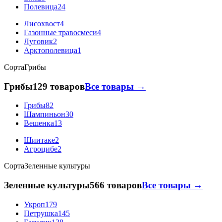
Полевица
24
Лисохвост
4
Газонные травосмеси
4
Луговик
2
Арктополевица
1
Сорта
Грибы
Грибы
129 товаров
Все товары →
Грибы
82
Шампиньон
30
Вешенка
13
Шиитаке
2
Агроцибе
2
Сорта
Зеленные культуры
Зеленные культуры
566 товаров
Все товары →
Укроп
179
Петрушка
145