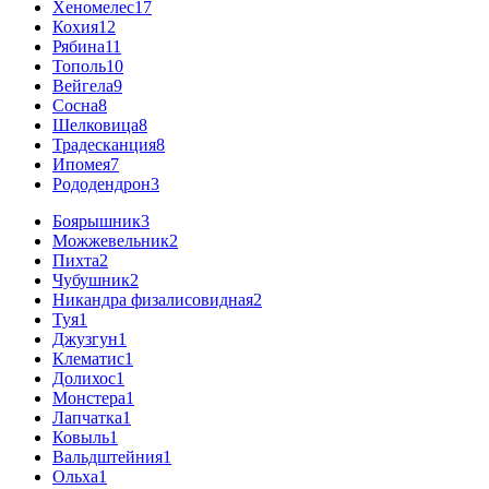
Хеномелес
17
Кохия
12
Рябина
11
Тополь
10
Вейгела
9
Сосна
8
Шелковица
8
Традесканция
8
Ипомея
7
Рододендрон
3
Боярышник
3
Можжевельник
2
Пихта
2
Чубушник
2
Никандра физалисовидная
2
Туя
1
Джузгун
1
Клематис
1
Долихос
1
Монстера
1
Лапчатка
1
Ковыль
1
Вальдштейния
1
Ольха
1