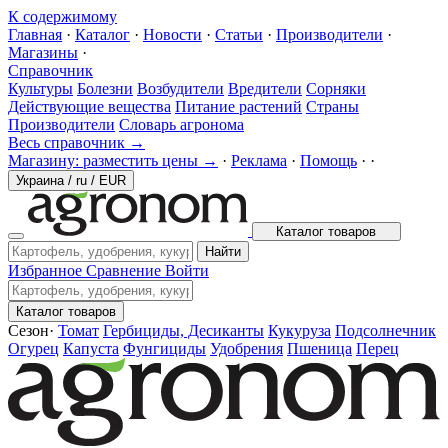
К содержимому
Главная
·
Каталог
·
Новости
·
Статьи
·
Производители
·
Магазины
·
Справочник
Культуры
Болезни
Возбудители
Вредители
Сорняки
Действующие вещества
Питание растений
Страны
Производители
Словарь агронома
Весь справочник →
Магазину: разместить цены →
·
Реклама
·
Помощь
·
·
Украина
/
ru
/
EUR
Каталог товаров
Найти
Избранное
Сравнение
Войти
Каталог товаров
Сезон
·
Томат
Гербициды, Десиканты
Кукуруза
Подсолнечник
Огурец
Капуста
Фунгициды
Удобрения
Пшеница
Перец