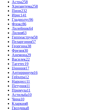
Астра
258
Хризантема
258
Пион
232
Ирис
141
Гладиолус
96
Флокс
86
Лилейник
64
Лилия
63
Гиппеаструм
58
Пеларгония
57
Георгина
38
Фрезия
30
Анемона
29
Василек
22
Тагетес
19
Цинния
17
Антирринум
16
Гейхера
12
Нарцисс
11
Петуния
11
Примула
11
Астильба
10
Чина
10
Кларкия
8
Гвоздика
8