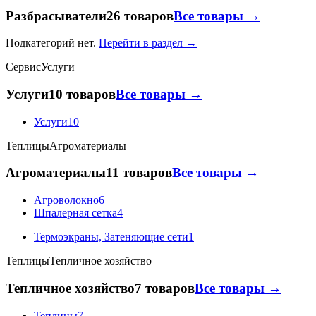
Разбрасыватели
26 товаров
Все товары →
Подкатегорий нет.
Перейти в раздел →
Сервис
Услуги
Услуги
10 товаров
Все товары →
Услуги
10
Теплицы
Агроматериалы
Агроматериалы
11 товаров
Все товары →
Агроволокно
6
Шпалерная сетка
4
Термоэкраны, Затеняющие сети
1
Теплицы
Тепличное хозяйство
Тепличное хозяйство
7 товаров
Все товары →
Теплицы
7