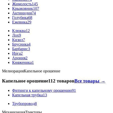
Жимолость
145
Крыжовник
107
Актинидия
74
Голубика
68
Ежевика
29
Клюква
12
Лох
9
Кизил
7
Брусника
4
Барбарис
3
Ирга
2
Арония
2
Княженика
1
Мелиорация
Капельное орошение
Капельное орошение
112 товаров
Все товары →
Фитинги к капельному орошению
91
Капельная трубка
13
Трубопровод
8
Механизация
Тракторы