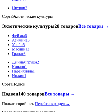
Цитрон
2
Сорта
Экзотические культуры
Экзотические культуры
28 товаров
Все товары →
Фейхоа
6
Азимина
6
Унаби
5
Маслина
3
Гранат
3
Дынная груша
2
Кивано
1
Наранхилла
1
Инжир
1
Сорта
Подвои
Подвои
140 товаров
Все товары →
Подкатегорий нет.
Перейти в раздел →