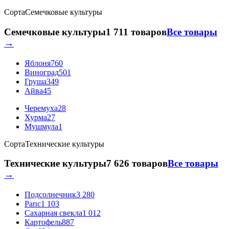
Сорта
Семечковые культуры
Семечковые культуры
1 711 товаров
Все товары
→
Яблоня
760
Виноград
501
Груша
349
Айва
45
Черемуха
28
Хурма
27
Мушмула
1
Сорта
Технические культуры
Технические культуры
7 626 товаров
Все товары
→
Подсолнечник
3 280
Рапс
1 103
Сахарная свекла
1 012
Картофель
887