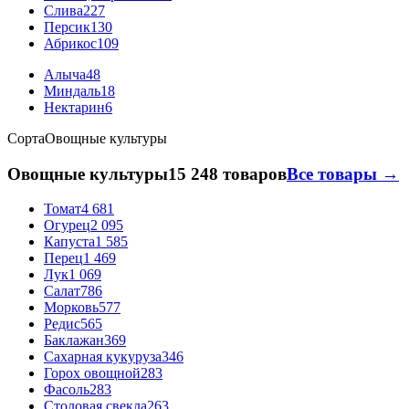
Слива
227
Персик
130
Абрикос
109
Алыча
48
Миндаль
18
Нектарин
6
Сорта
Овощные культуры
Овощные культуры
15 248 товаров
Все товары →
Томат
4 681
Огурец
2 095
Капуста
1 585
Перец
1 469
Лук
1 069
Салат
786
Морковь
577
Редис
565
Баклажан
369
Сахарная кукуруза
346
Горох овощной
283
Фасоль
283
Столовая свекла
263