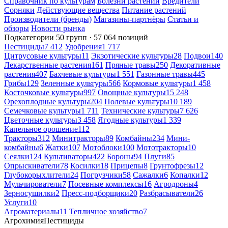
Справочник по культурам
Болезни растений
Вредители
Сорняки
Действующие вещества
Питание растений
Производители (бренды)
Магазины-партнёры
Статьи и
обзоры
Новости рынка
Подкатегории
50 групп · 57 064 позиций
Пестициды
7 412
Удобрения
1 717
Цитрусовые культуры
11
Экзотические культуры
28
Подвои
140
Лекарственные растения
161
Пряные травы
250
Декоративные
растения
407
Бахчевые культуры
1 551
Газонные травы
445
Грибы
129
Зеленные культуры
566
Кормовые культуры
1 458
Косточковые культуры
997
Овощные культуры
15 248
Орехоплодные культуры
204
Полевые культуры
10 189
Семечковые культуры
1 711
Технические культуры
7 626
Цветочные культуры
3 458
Ягодные культуры
1 339
Капельное орошение
112
Тракторы
312
Минитракторы
89
Комбайны
234
Мини-
комбайны
6
Жатки
107
Мотоблоки
100
Мототракторы
10
Сеялки
124
Культиваторы
422
Бороны
94
Плуги
85
Опрыскиватели
78
Косилки
18
Прицепы
8
Грунтофрезы
12
Глубокорыхлители
24
Погрузчики
58
Сажалки
6
Копалки
12
Мульчирователи
7
Посевные комплексы
16
Агродроны
4
Зерносушилки
2
Пресс-подборщики
20
Разбрасыватели
26
Услуги
10
Агроматериалы
11
Тепличное хозяйство
7
Агрохимия
Пестициды