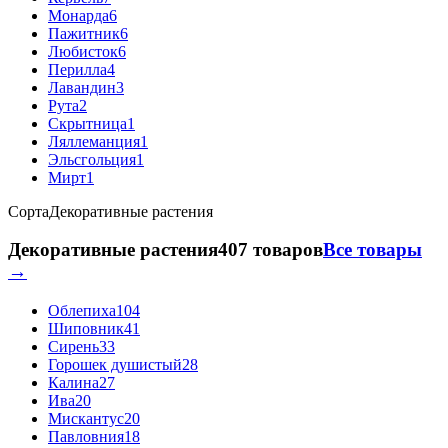
Монарда
6
Пажитник
6
Любисток
6
Перилла
4
Лавандин
3
Рута
2
Скрытница
1
Ляллеманция
1
Эльсгольция
1
Мирт
1
Сорта
Декоративные растения
Декоративные растения
407 товаров
Все товары
→
Облепиха
104
Шиповник
41
Сирень
33
Горошек душистый
28
Калина
27
Ива
20
Мискантус
20
Павловния
18