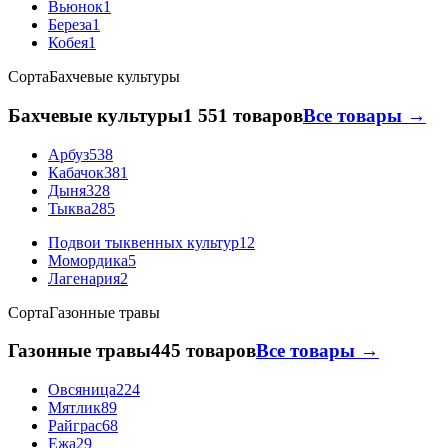
Вьюнок
1
Береза
1
Кобея
1
Сорта
Бахчевые культуры
Бахчевые культуры
1 551 товаров
Все товары →
Арбуз
538
Кабачок
381
Дыня
328
Тыква
285
Подвои тыквенных культур
12
Момордика
5
Лагенария
2
Сорта
Газонные травы
Газонные травы
445 товаров
Все товары →
Овсяница
224
Мятлик
89
Райграс
68
Ежа
29