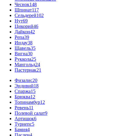
Чеснок
148
Шпинат
117
Сельдерей
102
Нут
69
Цикорий
46
Дайкон
42
Репа
39
Индау
38
Щавель
35
Вигна
30
Руккола
25
Мангольд
24
Пастернак
21
Физалис
20
Эндивий
18
Спаржа
15
Брюква
12
Топинамбур
12
Ревень
11
Полевой салат
9
Артишок
6
Турнепс
5
Бамия
4
Паслен
4