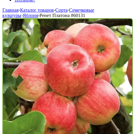
Главная
›
Каталог товаров
›
Сорта
›
Семечковые
культуры
›
Яблоня
›
Ренет Платона
#60131