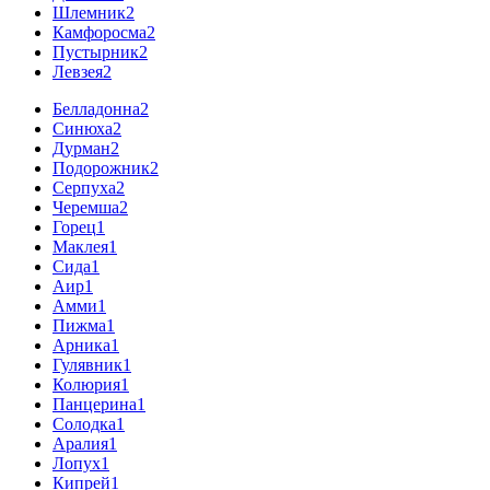
Шлемник
2
Камфоросма
2
Пустырник
2
Левзея
2
Белладонна
2
Синюха
2
Дурман
2
Подорожник
2
Серпуха
2
Черемша
2
Горец
1
Маклея
1
Сида
1
Аир
1
Амми
1
Пижма
1
Арника
1
Гулявник
1
Колюрия
1
Панцерина
1
Солодка
1
Аралия
1
Лопух
1
Кипрей
1