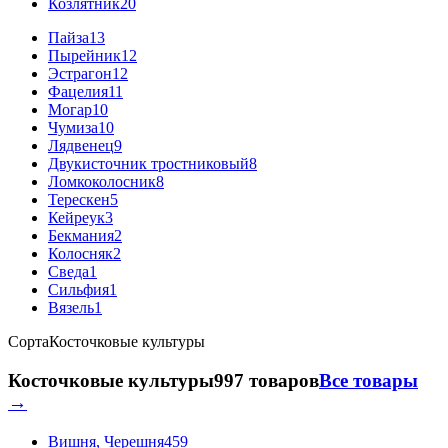
Козлятник
20
Пайза
13
Пырейник
12
Эстрагон
12
Фацелия
11
Могар
10
Чумиза
10
Лядвенец
9
Двукисточник тростниковый
8
Ломкоколосник
8
Терескен
5
Кейреук
3
Бекмания
2
Колосняк
2
Сведа
1
Сильфия
1
Вязель
1
Сорта
Косточковые культуры
Косточковые культуры
997 товаров
Все товары
→
Вишня, Черешня
459