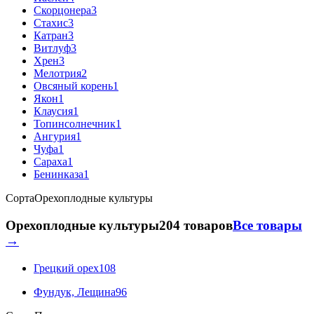
Скорцонера
3
Стахис
3
Катран
3
Витлуф
3
Хрен
3
Мелотрия
2
Овсяный корень
1
Якон
1
Клаусия
1
Топинсолнечник
1
Ангурия
1
Чуфа
1
Сараха
1
Бенинказа
1
Сорта
Орехоплодные культуры
Орехоплодные культуры
204 товаров
Все товары
→
Грецкий орех
108
Фундук, Лещина
96