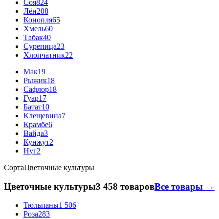
Соя
824
Лён
208
Конопля
65
Хмель
60
Табак
40
Сурепица
23
Хлопчатник
22
Мак
19
Рыжик
18
Сафлор
18
Гуар
17
Батат
10
Клещевина
7
Крамбе
6
Вайда
3
Кунжут
2
Нуг
2
Сорта
Цветочные культуры
Цветочные культуры
3 458 товаров
Все товары →
Тюльпаны
1 506
Роза
283