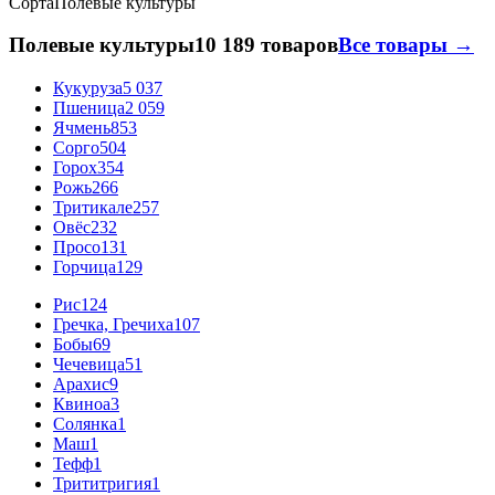
Сорта
Полевые культуры
Полевые культуры
10 189 товаров
Все товары →
Кукуруза
5 037
Пшеница
2 059
Ячмень
853
Сорго
504
Горох
354
Рожь
266
Тритикале
257
Овёс
232
Просо
131
Горчица
129
Рис
124
Гречка, Гречиха
107
Бобы
69
Чечевица
51
Арахис
9
Квиноа
3
Солянка
1
Маш
1
Тефф
1
Трититригия
1