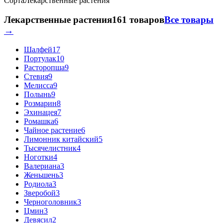
Сорта
Лекарственные растения
Лекарственные растения
161 товаров
Все товары
→
Шалфей
17
Портулак
10
Расторопша
9
Стевия
9
Мелисса
9
Полынь
9
Розмарин
8
Эхинацея
7
Ромашка
6
Чайное растение
6
Лимонник китайский
5
Тысячелистник
4
Ноготки
4
Валериана
3
Женьшень
3
Родиола
3
Зверобой
3
Черноголовник
3
Цмин
3
Девясил
2