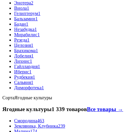
Энотера
2
Виола
1
Гелиптерум
1
Бальзамин
1
Бадан
1
Незабудка
1
Мирабилис
1
Резеда
1
Целозия
1
Брахикома
1
Лобелия
1
Лихнис
1
Гайллардия
1
Иберис
1
Рудбекия
1
Сальвия
1
Диморфотека
1
Сорта
Ягодные культуры
Ягодные культуры
1 339 товаров
Все товары →
Смородина
463
Земляника, Клубника
239
Малина
174