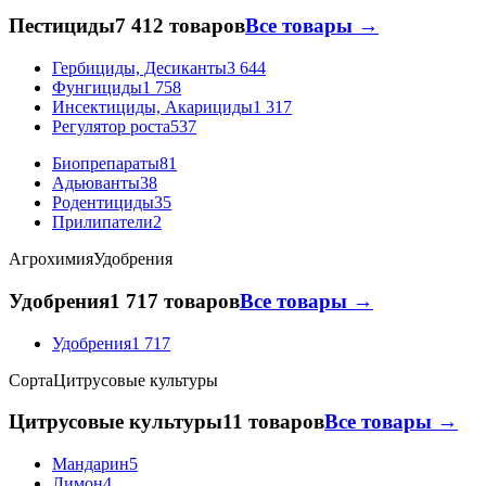
Пестициды
7 412 товаров
Все товары →
Гербициды, Десиканты
3 644
Фунгициды
1 758
Инсектициды, Акарициды
1 317
Регулятор роста
537
Биопрепараты
81
Адьюванты
38
Родентициды
35
Прилипатели
2
Агрохимия
Удобрения
Удобрения
1 717 товаров
Все товары →
Удобрения
1 717
Сорта
Цитрусовые культуры
Цитрусовые культуры
11 товаров
Все товары →
Мандарин
5
Лимон
4