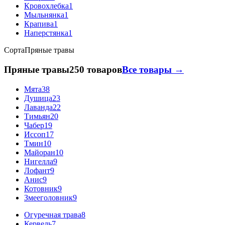
Кровохлебка
1
Мыльнянка
1
Крапива
1
Наперстянка
1
Сорта
Пряные травы
Пряные травы
250 товаров
Все товары →
Мята
38
Душица
23
Лаванда
22
Тимьян
20
Чабер
19
Иссоп
17
Тмин
10
Майоран
10
Нигелла
9
Лофант
9
Анис
9
Котовник
9
Змееголовник
9
Огуречная трава
8
Кервель
7