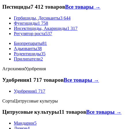
Пестициды
7 412 товаров
Все товары →
Гербициды, Десиканты
3 644
Фунгициды
1 758
Инсектициды, Акарициды
1 317
Регулятор роста
537
Биопрепараты
81
Адьюванты
38
Родентициды
35
Прилипатели
2
Агрохимия
Удобрения
Удобрения
1 717 товаров
Все товары →
Удобрения
1 717
Сорта
Цитрусовые культуры
Цитрусовые культуры
11 товаров
Все товары →
Мандарин
5
Лимон
4