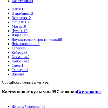
Козлятник
20
Пайза
13
Пырейник
12
Эстрагон
12
Фацелия
11
Могар
10
Чумиза
10
Лядвенец
9
Двукисточник тростниковый
8
Ломкоколосник
8
Терескен
5
Кейреук
3
Бекмания
2
Колосняк
2
Сведа
1
Сильфия
1
Вязель
1
Сорта
Косточковые культуры
Косточковые культуры
997 товаров
Все товары
→
Вишня, Черешня
459