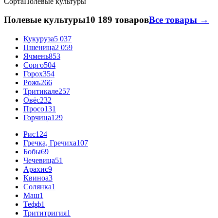
Сорта
Полевые культуры
Полевые культуры
10 189 товаров
Все товары →
Кукуруза
5 037
Пшеница
2 059
Ячмень
853
Сорго
504
Горох
354
Рожь
266
Тритикале
257
Овёс
232
Просо
131
Горчица
129
Рис
124
Гречка, Гречиха
107
Бобы
69
Чечевица
51
Арахис
9
Квиноа
3
Солянка
1
Маш
1
Тефф
1
Трититригия
1