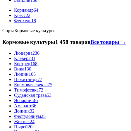
Базилик
138
Кориандр
64
Кресс
22
Фенхель
18
Сорта
Кормовые культуры
Кормовые культуры
1 458 товаров
Все товары →
Люцерна
236
Клевер
231
Кострец
168
Вика
130
Люпин
105
Пажитница
77
Кормовая свекла
75
Тимофеевка
72
Суданская трава
53
Эспарцет
46
Амарант
36
Донник
32
Фестулолиум
25
Житняк
24
Пырей
20