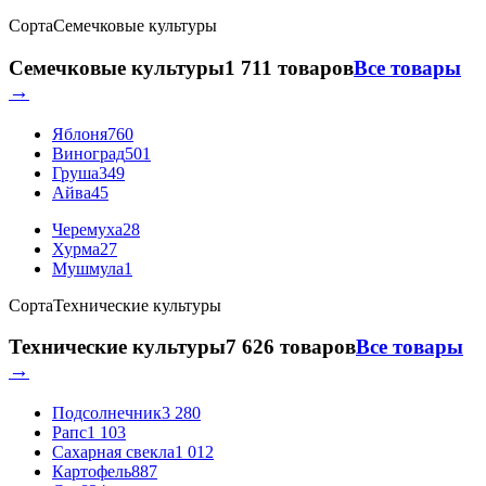
Сорта
Семечковые культуры
Семечковые культуры
1 711 товаров
Все товары
→
Яблоня
760
Виноград
501
Груша
349
Айва
45
Черемуха
28
Хурма
27
Мушмула
1
Сорта
Технические культуры
Технические культуры
7 626 товаров
Все товары
→
Подсолнечник
3 280
Рапс
1 103
Сахарная свекла
1 012
Картофель
887