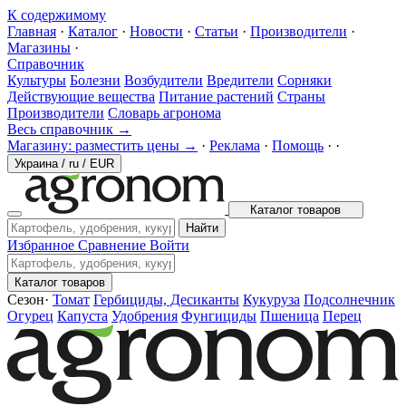
К содержимому
Главная
·
Каталог
·
Новости
·
Статьи
·
Производители
·
Магазины
·
Справочник
Культуры
Болезни
Возбудители
Вредители
Сорняки
Действующие вещества
Питание растений
Страны
Производители
Словарь агронома
Весь справочник →
Магазину: разместить цены →
·
Реклама
·
Помощь
·
·
Украина
/
ru
/
EUR
Каталог товаров
Найти
Избранное
Сравнение
Войти
Каталог товаров
Сезон
·
Томат
Гербициды, Десиканты
Кукуруза
Подсолнечник
Огурец
Капуста
Удобрения
Фунгициды
Пшеница
Перец