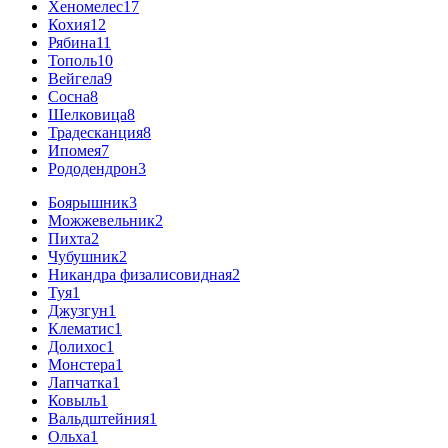
Хеномелес
17
Кохия
12
Рябина
11
Тополь
10
Вейгела
9
Сосна
8
Шелковица
8
Традесканция
8
Ипомея
7
Рододендрон
3
Боярышник
3
Можжевельник
2
Пихта
2
Чубушник
2
Никандра физалисовидная
2
Туя
1
Джузгун
1
Клематис
1
Долихос
1
Монстера
1
Лапчатка
1
Ковыль
1
Вальдштейния
1
Ольха
1