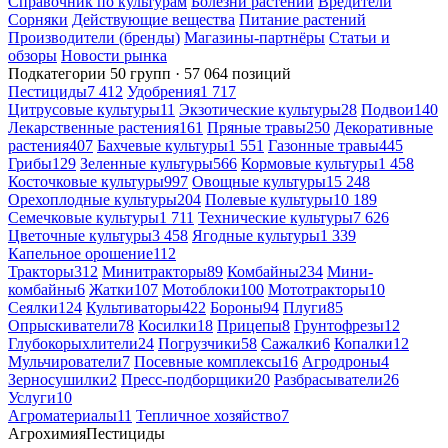
Справочник по культурам
Болезни растений
Вредители
Сорняки
Действующие вещества
Питание растений
Производители (бренды)
Магазины-партнёры
Статьи и
обзоры
Новости рынка
Подкатегории
50 групп · 57 064 позиций
Пестициды
7 412
Удобрения
1 717
Цитрусовые культуры
11
Экзотические культуры
28
Подвои
140
Лекарственные растения
161
Пряные травы
250
Декоративные
растения
407
Бахчевые культуры
1 551
Газонные травы
445
Грибы
129
Зеленные культуры
566
Кормовые культуры
1 458
Косточковые культуры
997
Овощные культуры
15 248
Орехоплодные культуры
204
Полевые культуры
10 189
Семечковые культуры
1 711
Технические культуры
7 626
Цветочные культуры
3 458
Ягодные культуры
1 339
Капельное орошение
112
Тракторы
312
Минитракторы
89
Комбайны
234
Мини-
комбайны
6
Жатки
107
Мотоблоки
100
Мототракторы
10
Сеялки
124
Культиваторы
422
Бороны
94
Плуги
85
Опрыскиватели
78
Косилки
18
Прицепы
8
Грунтофрезы
12
Глубокорыхлители
24
Погрузчики
58
Сажалки
6
Копалки
12
Мульчирователи
7
Посевные комплексы
16
Агродроны
4
Зерносушилки
2
Пресс-подборщики
20
Разбрасыватели
26
Услуги
10
Агроматериалы
11
Тепличное хозяйство
7
Агрохимия
Пестициды