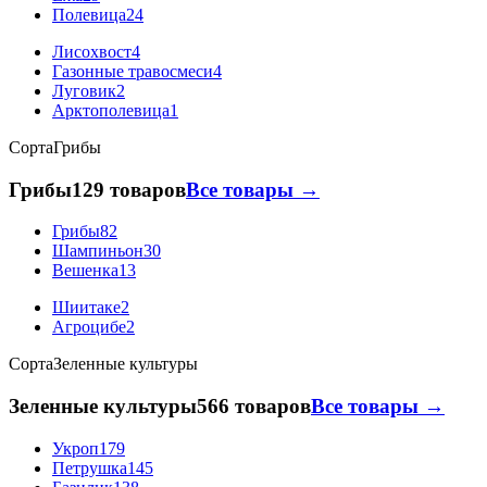
Полевица
24
Лисохвост
4
Газонные травосмеси
4
Луговик
2
Арктополевица
1
Сорта
Грибы
Грибы
129 товаров
Все товары →
Грибы
82
Шампиньон
30
Вешенка
13
Шиитаке
2
Агроцибе
2
Сорта
Зеленные культуры
Зеленные культуры
566 товаров
Все товары →
Укроп
179
Петрушка
145