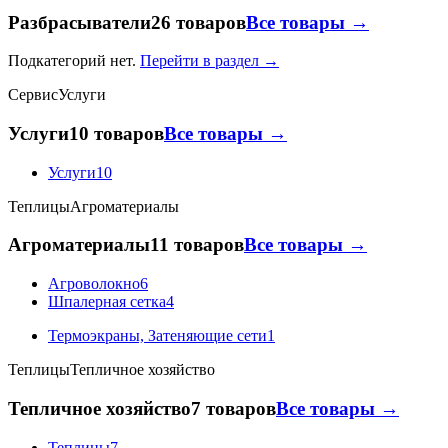
Разбрасыватели
26 товаров
Все товары →
Подкатегорий нет.
Перейти в раздел →
Сервис
Услуги
Услуги
10 товаров
Все товары →
Услуги
10
Теплицы
Агроматериалы
Агроматериалы
11 товаров
Все товары →
Агроволокно
6
Шпалерная сетка
4
Термоэкраны, Затеняющие сети
1
Теплицы
Тепличное хозяйство
Тепличное хозяйство
7 товаров
Все товары →
Теплицы
7