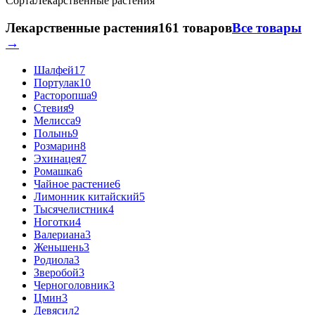
Сорта
Лекарственные растения
Лекарственные растения
161 товаров
Все товары
→
Шалфей
17
Портулак
10
Расторопша
9
Стевия
9
Мелисса
9
Полынь
9
Розмарин
8
Эхинацея
7
Ромашка
6
Чайное растение
6
Лимонник китайский
5
Тысячелистник
4
Ноготки
4
Валериана
3
Женьшень
3
Родиола
3
Зверобой
3
Черноголовник
3
Цмин
3
Девясил
2