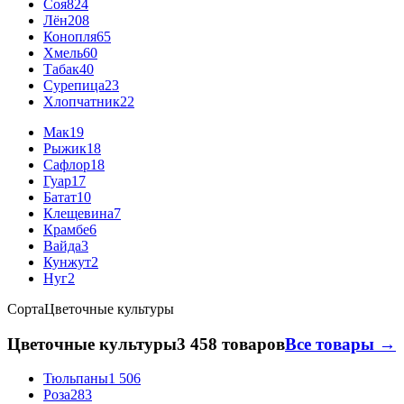
Соя
824
Лён
208
Конопля
65
Хмель
60
Табак
40
Сурепица
23
Хлопчатник
22
Мак
19
Рыжик
18
Сафлор
18
Гуар
17
Батат
10
Клещевина
7
Крамбе
6
Вайда
3
Кунжут
2
Нуг
2
Сорта
Цветочные культуры
Цветочные культуры
3 458 товаров
Все товары →
Тюльпаны
1 506
Роза
283