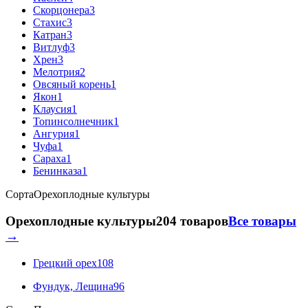
Скорцонера
3
Стахис
3
Катран
3
Витлуф
3
Хрен
3
Мелотрия
2
Овсяный корень
1
Якон
1
Клаусия
1
Топинсолнечник
1
Ангурия
1
Чуфа
1
Сараха
1
Бенинказа
1
Сорта
Орехоплодные культуры
Орехоплодные культуры
204 товаров
Все товары
→
Грецкий орех
108
Фундук, Лещина
96