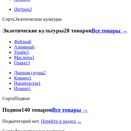
Цитрон
2
Сорта
Экзотические культуры
Экзотические культуры
28 товаров
Все товары →
Фейхоа
6
Азимина
6
Унаби
5
Маслина
3
Гранат
3
Дынная груша
2
Кивано
1
Наранхилла
1
Инжир
1
Сорта
Подвои
Подвои
140 товаров
Все товары →
Подкатегорий нет.
Перейти в раздел →