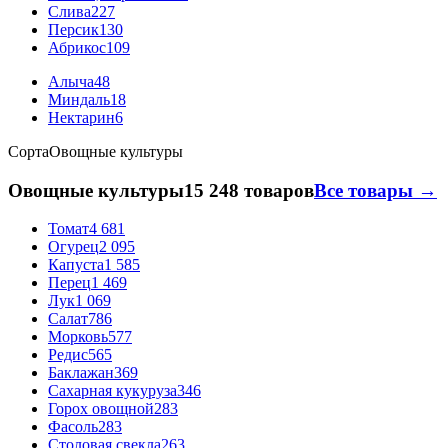
Слива
227
Персик
130
Абрикос
109
Алыча
48
Миндаль
18
Нектарин
6
Сорта
Овощные культуры
Овощные культуры
15 248 товаров
Все товары →
Томат
4 681
Огурец
2 095
Капуста
1 585
Перец
1 469
Лук
1 069
Салат
786
Морковь
577
Редис
565
Баклажан
369
Сахарная кукуруза
346
Горох овощной
283
Фасоль
283
Столовая свекла
263