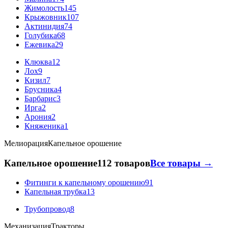
Жимолость
145
Крыжовник
107
Актинидия
74
Голубика
68
Ежевика
29
Клюква
12
Лох
9
Кизил
7
Брусника
4
Барбарис
3
Ирга
2
Арония
2
Княженика
1
Мелиорация
Капельное орошение
Капельное орошение
112 товаров
Все товары →
Фитинги к капельному орошению
91
Капельная трубка
13
Трубопровод
8
Механизация
Тракторы