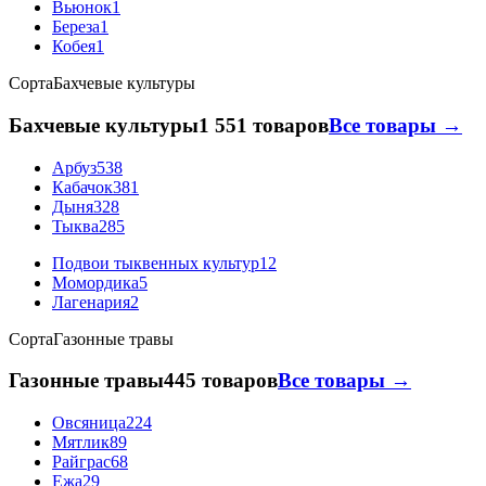
Вьюнок
1
Береза
1
Кобея
1
Сорта
Бахчевые культуры
Бахчевые культуры
1 551 товаров
Все товары →
Арбуз
538
Кабачок
381
Дыня
328
Тыква
285
Подвои тыквенных культур
12
Момордика
5
Лагенария
2
Сорта
Газонные травы
Газонные травы
445 товаров
Все товары →
Овсяница
224
Мятлик
89
Райграс
68
Ежа
29