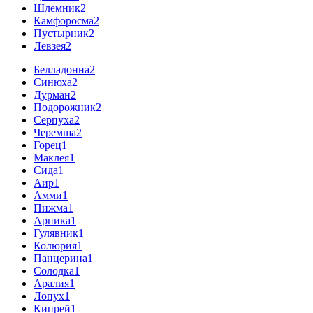
Шлемник
2
Камфоросма
2
Пустырник
2
Левзея
2
Белладонна
2
Синюха
2
Дурман
2
Подорожник
2
Серпуха
2
Черемша
2
Горец
1
Маклея
1
Сида
1
Аир
1
Амми
1
Пижма
1
Арника
1
Гулявник
1
Колюрия
1
Панцерина
1
Солодка
1
Аралия
1
Лопух
1
Кипрей
1