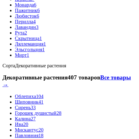
Монарда
6
Пажитник
6
Любисток
6
Перилла
4
Лавандин
3
Рута
2
Скрытница
1
Ляллеманция
1
Эльсгольция
1
Мирт
1
Сорта
Декоративные растения
Декоративные растения
407 товаров
Все товары
→
Облепиха
104
Шиповник
41
Сирень
33
Горошек душистый
28
Калина
27
Ива
20
Мискантус
20
Павловния
18