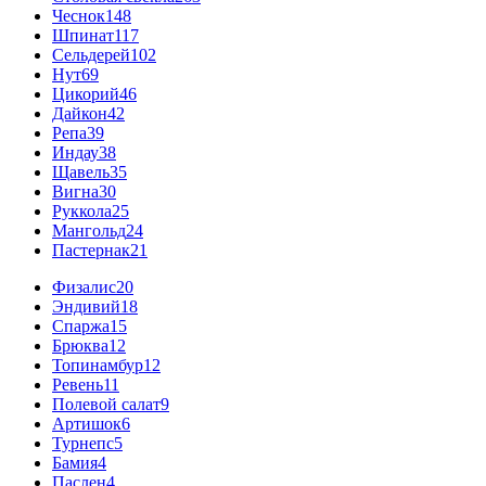
Чеснок
148
Шпинат
117
Сельдерей
102
Нут
69
Цикорий
46
Дайкон
42
Репа
39
Индау
38
Щавель
35
Вигна
30
Руккола
25
Мангольд
24
Пастернак
21
Физалис
20
Эндивий
18
Спаржа
15
Брюква
12
Топинамбур
12
Ревень
11
Полевой салат
9
Артишок
6
Турнепс
5
Бамия
4
Паслен
4