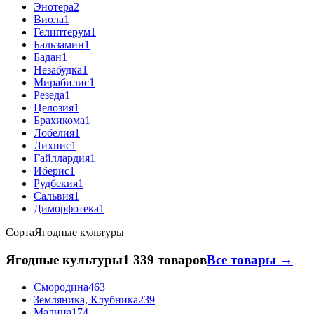
Энотера
2
Виола
1
Гелиптерум
1
Бальзамин
1
Бадан
1
Незабудка
1
Мирабилис
1
Резеда
1
Целозия
1
Брахикома
1
Лобелия
1
Лихнис
1
Гайллардия
1
Иберис
1
Рудбекия
1
Сальвия
1
Диморфотека
1
Сорта
Ягодные культуры
Ягодные культуры
1 339 товаров
Все товары →
Смородина
463
Земляника, Клубника
239
Малина
174