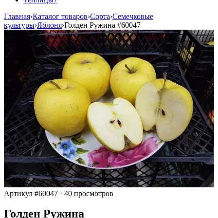
Главная
›
Каталог товаров
›
Сорта
›
Семечковые
культуры
›
Яблоня
›
Голден Ружина
#60047
Артикул #60047
·
40 просмотров
Голден Ружина