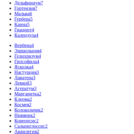
Дельфиниум
7
Гортензия
7
Мальва
6
Гербера
5
Канна
5
Гиацинт
4
Календула
4
Вербена
4
Эшшольция
4
Гелихризум
4
Гипсофила
4
Ясколка
4
Настурция
3
Лаватера
3
Левкой
3
Агератум
3
Маргаритка
2
Клеома
2
Космея
2
Колокольчик
2
Нивяник
2
Кореопсис
2
Сальпиглоссис
2
Аквилегия
2