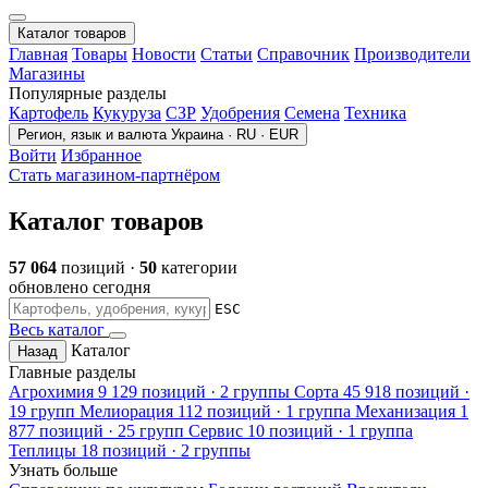
Каталог товаров
Главная
Товары
Новости
Статьи
Справочник
Производители
Магазины
Популярные разделы
Картофель
Кукуруза
СЗР
Удобрения
Семена
Техника
Регион, язык и валюта
Украина · RU · EUR
Войти
Избранное
Стать магазином-партнёром
Каталог товаров
57 064
позиций ·
50
категории
обновлено сегодня
ESC
Весь каталог
Каталог
Назад
Главные разделы
Агрохимия
9 129 позиций · 2 группы
Сорта
45 918 позиций ·
19 групп
Мелиорация
112 позиций · 1 группа
Механизация
1
877 позиций · 25 групп
Сервис
10 позиций · 1 группа
Теплицы
18 позиций · 2 группы
Узнать больше