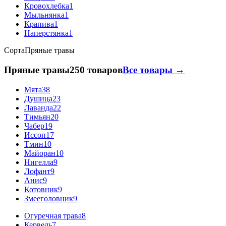
Кровохлебка
1
Мыльнянка
1
Крапива
1
Наперстянка
1
Сорта
Пряные травы
Пряные травы
250 товаров
Все товары →
Мята
38
Душица
23
Лаванда
22
Тимьян
20
Чабер
19
Иссоп
17
Тмин
10
Майоран
10
Нигелла
9
Лофант
9
Анис
9
Котовник
9
Змееголовник
9
Огуречная трава
8
Кервель
7