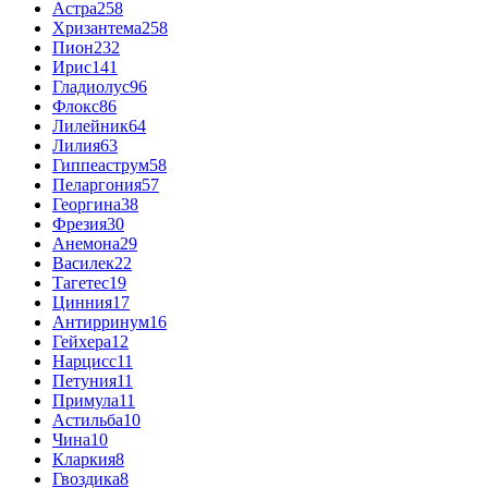
Астра
258
Хризантема
258
Пион
232
Ирис
141
Гладиолус
96
Флокс
86
Лилейник
64
Лилия
63
Гиппеаструм
58
Пеларгония
57
Георгина
38
Фрезия
30
Анемона
29
Василек
22
Тагетес
19
Цинния
17
Антирринум
16
Гейхера
12
Нарцисс
11
Петуния
11
Примула
11
Астильба
10
Чина
10
Кларкия
8
Гвоздика
8