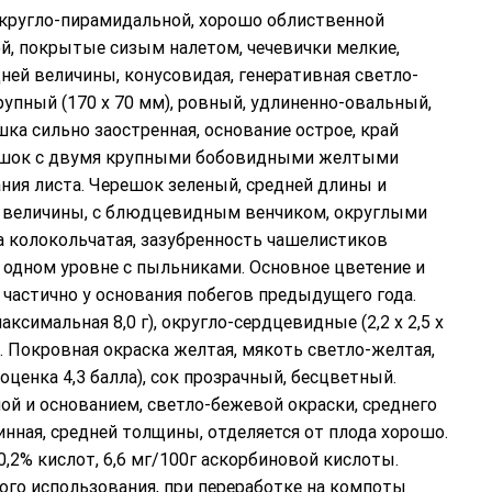
округло-пирамидальной, хорошо облиственной
ой, покрытые сизым налетом, чечевички мелкие,
ней величины, конусовидая, генеративная светло-
крупный (170 х 70 мм), ровный, удлиненно-овальный,
ка сильно заостренная, основание острое, край
решок с двумя крупными бобовидными желтыми
ния листа. Черешок зеленый, средней длины и
ей величины, с блюдцевидным венчиком, округлыми
 колокольчатая, зазубренность чашелистиков
а одном уровне с пыльниками. Основное цветение и
частично у основания побегов предыдущего года.
ксимальная 8,0 г), округло-сердцевидные (2,2 х 2,5 х
я. Покровная окраска желтая, мякоть светло-желтая,
оценка 4,3 балла), сок прозрачный, бесцветный.
й и основанием, светло-бежевой окраски, среднего
инная, средней толщины, отделяется от плода хорошо.
0,2% кислот, 6,6 мг/100г аскорбиновой кислоты.
го использования, при переработке на компоты