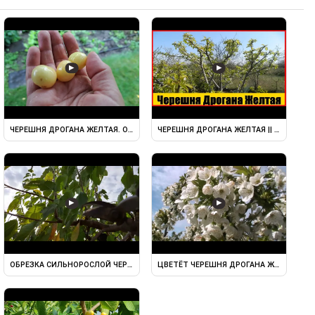
▶
▶
18
ЧЕРЕШНЯ ДРОГАНА ЖЕЛТАЯ. ОБЗОР
ЧЕРЕШНЯ ДРОГАНА ЖЕЛТАЯ || ЖЕЛТОП
▶
▶
ОБРЕЗКА СИЛЬНОРОСЛОЙ ЧЕРЕШНИ "ДРОГАНА ЖЕЛТАЯ" ОСЕНЬЮ.
ЦВЕТЁТ ЧЕРЕШНЯ ДРОГАНА ЖЁЛТАЯ 29 