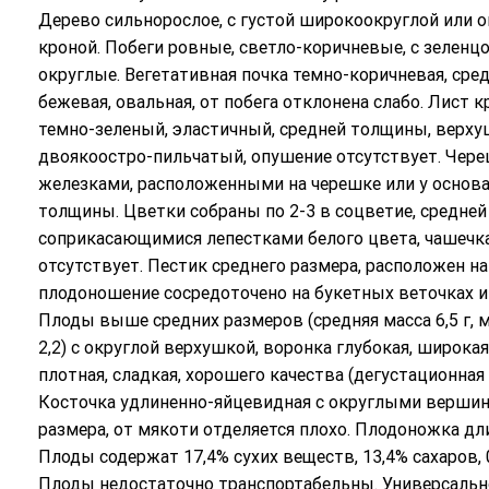
Дерево сильнорослое, с густой широкоокруглой или 
кроной. Побеги ровные, светло-коричневые, с зеленц
округлые. Вегетативная почка темно-коричневая, сред
бежевая, овальная, от побега отклонена слабо. Лист 
темно-зеленый, эластичный, средней толщины, верхуш
двоякоостро-пильчатый, опушение отсутствует. Че
железками, расположенными на черешке или у основа
толщины. Цветки собраны по 2-3 в соцветие, средн
соприкасающимися лепестками белого цвета, чашечка
отсутствует. Пестик среднего размера, расположен н
плодоношение сосредоточено на букетных веточках и 
Плоды выше средних размеров (средняя масса 6,5 г, ма
2,2) с округлой верхушкой, воронка глубокая, широка
плотная, сладкая, хорошего качества (дегустационная 
Косточка удлиненно-яйцевидная с округлыми вершино
размера, от мякоти отделяется плохо. Плодоножка дл
Плоды содержат 17,4% сухих веществ, 13,4% сахаров, 
Плоды недостаточно транспортабельны. Универсально