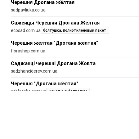
Черешня Дрогана жёлтая
sadpavliuka.co.ua
Саженцы Черешни Дрогана Желтая
ecosad.com.ua
болтушка, полиэтиленовый пакет
Черешня желтая "Дрогана желтая"
florashop.com.ua
Саджанці черешні Дрогана Жовта
sadzhanciderev.com.ua
Черешня "Дрогана жёлтая"
yablochko.com.ua
Пакет с субстратом
Черешня Дрогана желтая (средняя)
sadokshop.com.ua
Черешня Дрогана Желтая (Drogana)
biosad.ua