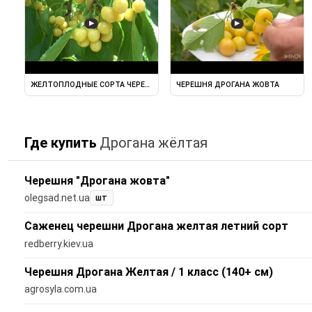
▶
▶
ЖЕЛТОПЛОДНЫЕ СОРТА ЧЕРЕШЕН. ДАЧНИЦА, НАПОЛЕОН БЕЛАЯ ...
ЧЕРЕШНЯ ДРОГАНА ЖОВТА
Где купить
Дрогана жёлтая
Черешня "Дрогана жовта"
olegsad.net.ua
шт
Саженец черешни Дрогана желтая летний сорт
redberry.kiev.ua
Черешня Дрогана Желтая / 1 класс (140+ см)
agrosyla.com.ua