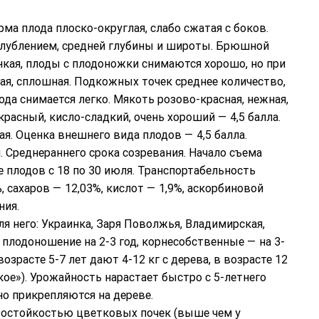
рма плода плоско-округлая, слабо сжатая с боков.
углублением, средней глубины и широты. Брюшной
кая, плоды с плодоножки снимаются хорошо, но при
ая, сплошная. Подкожных точек среднее количество,
ода снимается легко. Мякоть розово-красная, нежная,
красный, кисло-сладкий, очень хороший — 4,5 балла.
ая. Оценка внешнего вида плодов — 4,5 балла.
я. Среднераннего срока созревания. Начало съема
е плодов с 18 по 30 июля. Транспортабельность
, сахаров — 12,03%, кислот — 1,9%, аскорбиновой
ния.
 него: Украинка, Заря Поволжья, Владимирская,
плодоношение на 2-3 год, корнесобственные — на 3-
зрасте 5-7 лет дают 4-12 кг с дерева, в возрасте 12
кое»). Урожайность нарастает быстро с 5-летнего
но прикрепляются на дереве.
зостойкостью цветковых почек (выше чем у