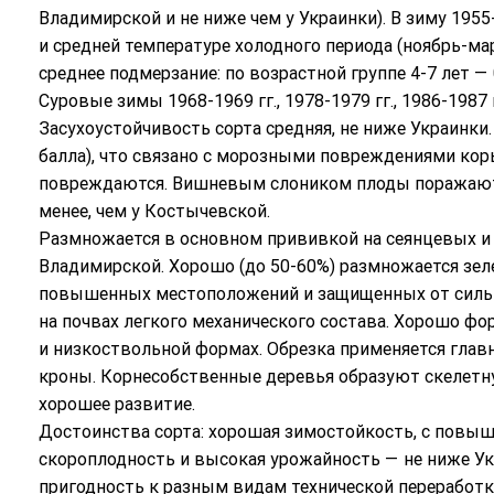
Владимирской и не ниже чем у Украинки). В зиму 1955-
и средней температуре холодного периода (ноябрь-мар
среднее подмерзание: по возрастной группе 4-7 лет — 0
Суровые зимы 1968-1969 гг., 1978-1979 гг., 1986-1987 
Засухоустойчивость сорта средняя, не ниже Украинки.
балла), что связано с морозными повреждениями кор
повреждаются. Вишневым слоником плоды поражаются
менее, чем у Костычевской.
Размножается в основном прививкой на сеянцевых и 
Владимирской. Хорошо (до 50-60%) размножается зел
повышенных местоположений и защищенных от сильн
на почвах легкого механического состава. Хорошо ф
и низкоствольной формах. Обрезка применяется гла
кроны. Корнесобственные деревья образуют скелетну
хорошее развитие.
Достоинства сорта: хорошая зимостойкость, с повы
скороплодность и высокая урожайность — не ниже Ук
пригодность к разным видам технической переработк