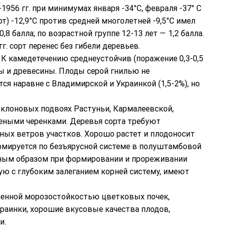
1956 гг. при минимумах января -34°С, февраля -37° С
т) -12,9°С против средней многолетней -9,5°С имел
,8 балла; по возрастной группе 12-13 лет — 1,2 балла.
гг. сорт перенес без гибели деревьев.
 К камедетечению среднеустойчив (поражение 0,3-0,5
ы и древесины. Плоды серой гнилью не
 наравне с Владимирской и Украинкой (1,5-2%), но
клоновых подвоях Растуньи, Кармалеевской,
еными черенками. Деревья сорта требуют
ых ветров участков. Хорошо растет и плодоносит
ормируется по безъярусной системе в полуштамбовой
вным образом при формировании и прореживании
ю с глубоким залеганием корней систему, имеют
шенной морозостойкостью цветковых почек,
раинки, хорошие вкусовые качества плодов,
и.