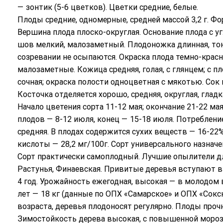
— зонтик (5-6 цветков). Цветки средние, белые.
Плоды средние, одномерные, средней массой 3,2 г. Фо
Вершина плода плоско-округлая. Основание плода с 
шов мелкий, малозаметный. Плодоножка длинная, тон
созревании не осыпаются. Окраска плода темно-красн
малозаметные. Кожица средняя, голая, с глянцем; с пл
сочная; окраска полости одноцветная с мякотью. Сок 
Косточка отделяется хорошо, средняя, округлая, гладк
Начало цветения сорта 11-12 мая; окончание 21-22 ма
плодов — 8-12 июля, конец — 15-18 июля. Потреблени
средняя. В плодах содержится сухих веществ — 16-22%
кислоты — 28,2 мг/100г. Сорт универсального назначе
Сорт практически самоплодный. Лучшие опылители для
Растунья, Финаевская. Привитые деревья вступают в 
4 год. Урожайность ежегодная, высокая — в молодом во
лет — 18 кг (данные по ОПХ «Самарское» и ОПХ «Сокс
возраста, деревья плодоносят регулярно. Плоды проч
Зимостойкость дерева высокая, с повышенной моро