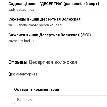
Саджанці вишні "ДЕСЕРТНА" (раньоспілий сорт)
sady-sad.com.ua
Саженцы вишни Десертная Волжская
xn----7sbahcidia5fd3ae5rh.xn--p1ai
Саженец вишни Десертная Волжская (ЗКС)
sazhency-bori.ru
Отзывы
Десертная волжская
0
комментариев
Оставить комментарий
Ваше имя