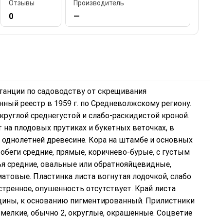
Отзывы
Производитель
0
—
анции по садоводству от скрещивания
нный реестр в 1959 г. по Средневолжскому региону.
округлой среднегустой и слабо-раскидистой кроной.
 на плодовых прутиках и букетных веточках, в
однолетней древесине. Кора на штамбе и основных
Побеги средние, прямые, коричнево-бурые, с густым
ья средние, овальные или обратнояйцевидные,
атовые. Пластинка листа вогнутая лодочкой, слабо
остренное, опушенность отсутствует. Край листа
щины, к основанию пигментированный. Прилистники
мелкие, обычно 2, округлые, окрашенные. Соцветие