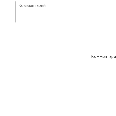
Комментарий
Комментарие
Также Вас могут заинтересовать
24 товаров