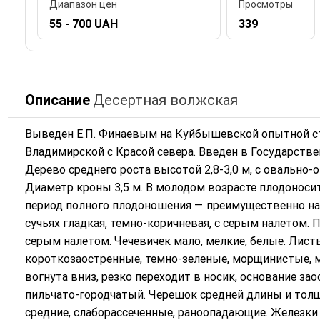
Диапазон цен
Просмотры
55 - 700 UAH
339
Описание
Десертная волжская
Выведен Е.П. Финаевым на Куйбышевской опытной ст
Владимирской с Красой севера. Введен в Государстве
Дерево среднего роста высотой 2,8-3,0 м, с овально-
Диаметр кроны 3,5 м. В молодом возрасте плодоносит
период полного плодоношения — преимущественно на 
сучьях гладкая, темно-коричневая, с серым налетом. 
серым налетом. Чечевичек мало, мелкие, белые. Лист
короткозаостренные, темно-зеленые, морщинистые, м
вогнута вниз, резко переходит в носик, основание за
пильчато-городчатый. Черешок средней длины и тол
средние, слаборассеченные, раноопадающие. Железки 