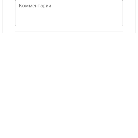
Комментарий
ОСТАВИТЬ КОММЕНТАРИЙ
Комментариев пока нет.
Также Вас могут
заинтересовать
24 товаров
Лизаннэ
Лондон