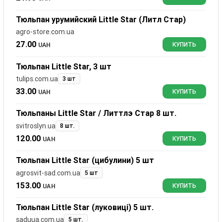
Тюльпан урумийский Little Star (Литл Стар)
agro-store.com.ua
27.00
UAH
КУПИТЬ
Тюльпан Little Star, 3 шт
tulips.com.ua
3 шт
33.00
UAH
КУПИТЬ
Тюльпаны Little Star / Литтлэ Стар 8 шт.
svitroslyn.ua
8 шт.
120.00
UAH
КУПИТЬ
Тюльпан Little Star (цибулини) 5 шт
agrosvit-sad.com.ua
5 шт
153.00
UAH
КУПИТЬ
Тюльпан Little Star (луковиці) 5 шт.
saduua.com.ua
5 шт.