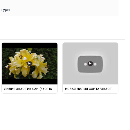
ьтуры
▶
▶
ТЗЫВ. ЛИЛИЯ EXOTIC SUN ОТЗЫВ
ЛИЛИЯ ЭКЗОТИК САН (EXOTIC SUN) ОТ-ГИБРИД.
НОВАЯ ЛИЛИЯ СОРТА "ЭКЗОТИК САН" (EXO