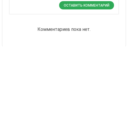
ОСТАВИТЬ КОММЕНТАРИЙ
Комментариев пока нет.
Также Вас могут
заинтересовать
24 товаров
Тиана
Титан
Enza Zaden
Sakata
1 - 37 EUR
1 - 36 EUR
КУПИТЬ
КУПИТЬ