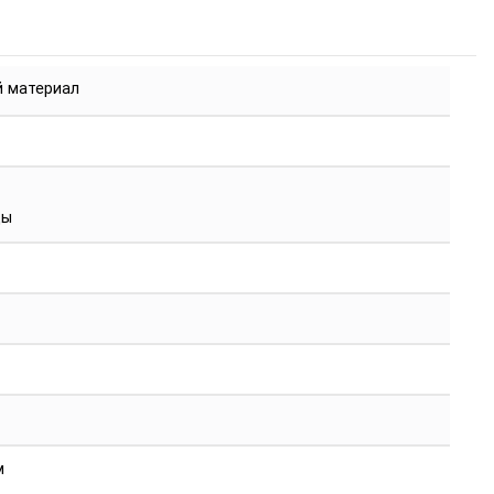
й материал
цы
м