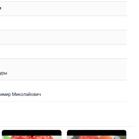
м
уры
имир Миколайович