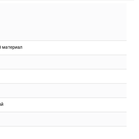
й материал
ый