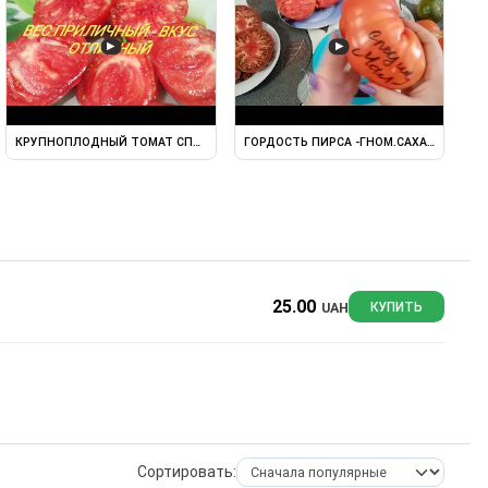
▶
▶
РАТКИЙ ОБЗОР, ОПИСАНИЕ ...
КРУПНОПЛОДНЫЙ ТОМАТ СПЕЦНАЗ. ВЕС ПРИЛИЧНЫЙ, ВКУС ...
ГОРДОСТЬ ПИРСА -ГНОМ.САХАРНЫЙ ГИГА
25.00
UAH
КУПИТЬ
Сортировать: