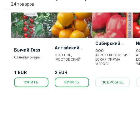
24 товаров
Сибирский
И
Алтайский
Розовоплодн
Бычий Глаз
ООО
О
МЕД
ый
ООО ССЦ
АГРОТЕХНОЛОГИЧ
А
Селекционеры
'РОСТОВСКИЙ'
ЕСКАЯ ФИРМА
Е
'АГРОС'
'А
1 EUR
2 EUR
КУПИТЬ
КУПИТЬ
ПОДРОБНЕЕ