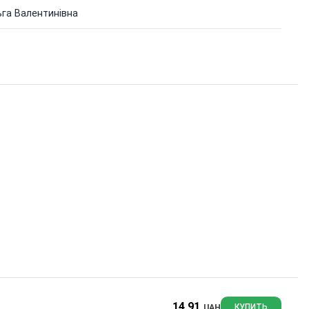
га Валентинівна
14.91
UAH
КУПИТЬ