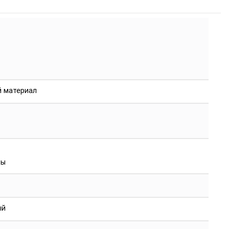
й материал
цы
ый