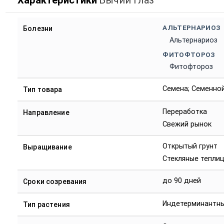
Характеристики
Бычий Глаз
АЛЬТЕРНАРИОЗ
Болезни
Альтернариоз
ФИТОФТОРОЗ
Фитофтороз
Семена; Семенно
Тип товара
Переработка
Направление
Свежий рынок
Открытый грунт
Выращивание
Стекляные тепли
до 90 дней
Сроки созревания
Индетерминантн
Тип растения