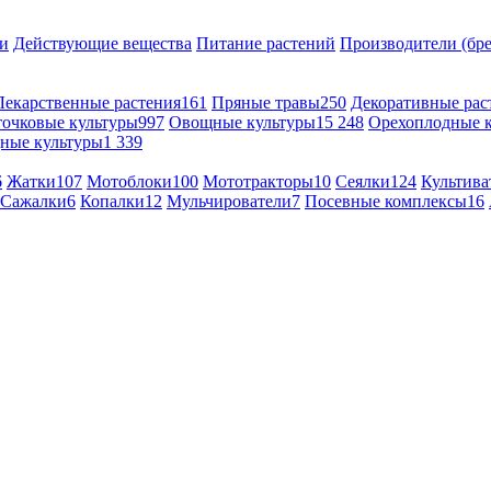
и
Действующие вещества
Питание растений
Производители (бр
Лекарственные растения
161
Пряные травы
250
Декоративные рас
точковые культуры
997
Овощные культуры
15 248
Орехоплодные 
ные культуры
1 339
6
Жатки
107
Мотоблоки
100
Мототракторы
10
Сеялки
124
Культива
Сажалки
6
Копалки
12
Мульчирователи
7
Посевные комплексы
16