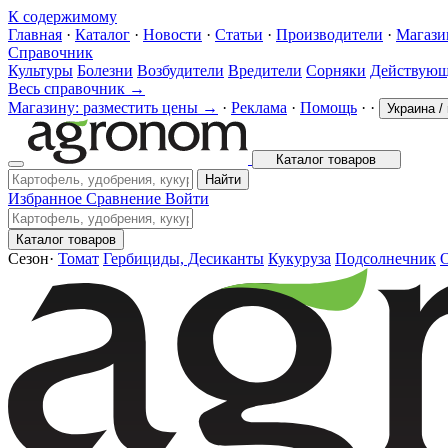
К содержимому
Главная
·
Каталог
·
Новости
·
Статьи
·
Производители
·
Магаз
Справочник
Культуры
Болезни
Возбудители
Вредители
Сорняки
Действующ
Весь справочник →
Магазину: разместить цены →
·
Реклама
·
Помощь
·
·
Украина
/
Каталог товаров
Найти
Избранное
Сравнение
Войти
Каталог товаров
Сезон
·
Томат
Гербициды, Десиканты
Кукуруза
Подсолнечник