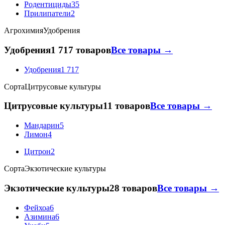
Родентициды
35
Прилипатели
2
Агрохимия
Удобрения
Удобрения
1 717 товаров
Все товары →
Удобрения
1 717
Сорта
Цитрусовые культуры
Цитрусовые культуры
11 товаров
Все товары →
Мандарин
5
Лимон
4
Цитрон
2
Сорта
Экзотические культуры
Экзотические культуры
28 товаров
Все товары →
Фейхоа
6
Азимина
6