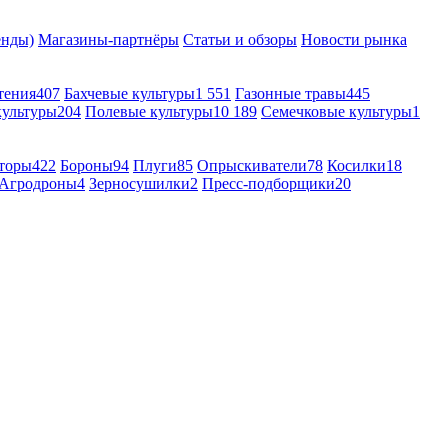
енды)
Магазины-партнёры
Статьи и обзоры
Новости рынка
тения
407
Бахчевые культуры
1 551
Газонные травы
445
культуры
204
Полевые культуры
10 189
Семечковые культуры
1
торы
422
Бороны
94
Плуги
85
Опрыскиватели
78
Косилки
18
Агродроны
4
Зерносушилки
2
Пресс-подборщики
20