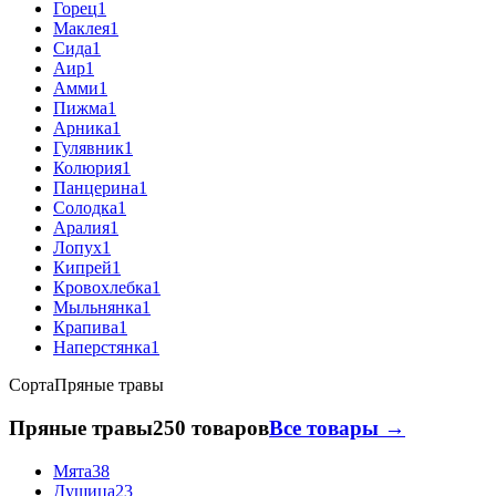
Горец
1
Маклея
1
Сида
1
Аир
1
Амми
1
Пижма
1
Арника
1
Гулявник
1
Колюрия
1
Панцерина
1
Солодка
1
Аралия
1
Лопух
1
Кипрей
1
Кровохлебка
1
Мыльнянка
1
Крапива
1
Наперстянка
1
Сорта
Пряные травы
Пряные травы
250 товаров
Все товары →
Мята
38
Душица
23