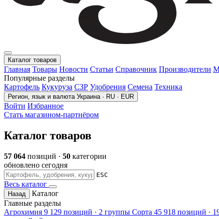
Каталог товаров
Главная
Товары
Новости
Статьи
Справочник
Производители
М
Популярные разделы
Картофель
Кукуруза
СЗР
Удобрения
Семена
Техника
Регион, язык и валюта
Украина · RU · EUR
Войти
Избранное
Стать магазином-партнёром
Каталог товаров
57 064
позиций ·
50
категории
обновлено сегодня
ESC
Весь каталог
Каталог
Назад
Главные разделы
Агрохимия
9 129 позиций · 2 группы
Сорта
45 918 позиций · 1