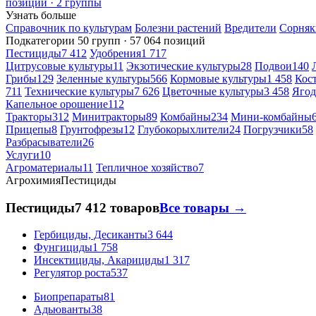
позиций · 2 группы
Узнать больше
Справочник по культурам
Болезни растений
Вредители
Сорняк
Подкатегории
50 групп · 57 064 позиций
Пестициды
7 412
Удобрения
1 717
Цитрусовые культуры
11
Экзотические культуры
28
Подвои
140
Грибы
129
Зеленные культуры
566
Кормовые культуры
1 458
Кос
711
Технические культуры
7 626
Цветочные культуры
3 458
Ягод
Капельное орошение
112
Тракторы
312
Минитракторы
89
Комбайны
234
Мини-комбайны
Прицепы
8
Грунтофрезы
12
Глубокорыхлители
24
Погрузчики
58
Разбрасыватели
26
Услуги
10
Агроматериалы
11
Тепличное хозяйство
7
Агрохимия
Пестициды
Пестициды
7 412 товаров
Все товары →
Гербициды, Десиканты
3 644
Фунгициды
1 758
Инсектициды, Акарициды
1 317
Регулятор роста
537
Биопрепараты
81
Адьюванты
38