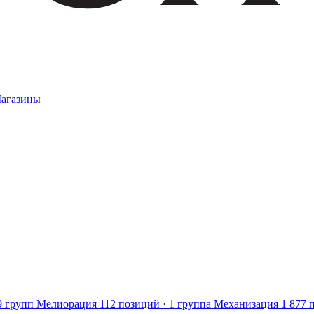
агазины
9 групп
Мелиорация
112 позиций · 1 группа
Механизация
1 877 