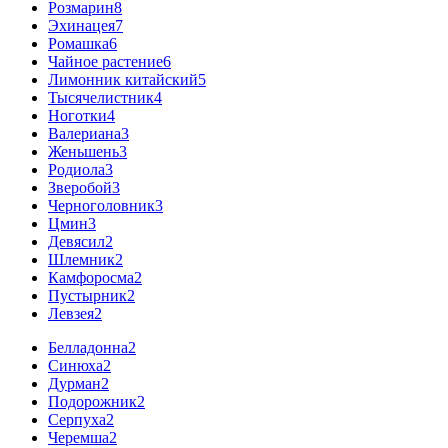
Розмарин
8
Эхинацея
7
Ромашка
6
Чайное растение
6
Лимонник китайский
5
Тысячелистник
4
Ноготки
4
Валериана
3
Женьшень
3
Родиола
3
Зверобой
3
Черноголовник
3
Цмин
3
Девясил
2
Шлемник
2
Камфоросма
2
Пустырник
2
Левзея
2
Белладонна
2
Синюха
2
Дурман
2
Подорожник
2
Серпуха
2
Черемша
2