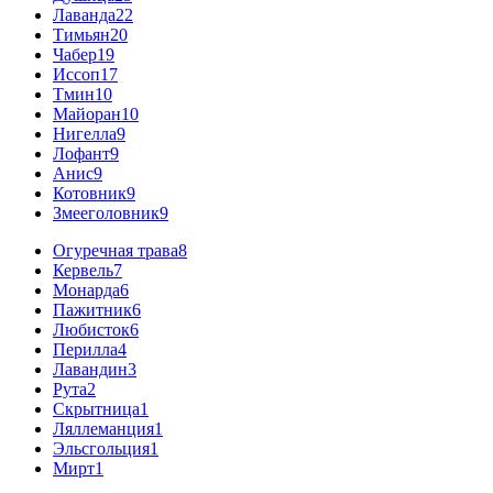
Лаванда
22
Тимьян
20
Чабер
19
Иссоп
17
Тмин
10
Майоран
10
Нигелла
9
Лофант
9
Анис
9
Котовник
9
Змееголовник
9
Огуречная трава
8
Кервель
7
Монарда
6
Пажитник
6
Любисток
6
Перилла
4
Лавандин
3
Рута
2
Скрытница
1
Ляллеманция
1
Эльсгольция
1
Мирт
1