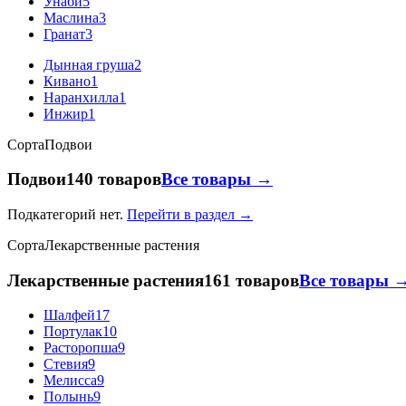
Унаби
5
Маслина
3
Гранат
3
Дынная груша
2
Кивано
1
Наранхилла
1
Инжир
1
Сорта
Подвои
Подвои
140 товаров
Все товары →
Подкатегорий нет.
Перейти в раздел →
Сорта
Лекарственные растения
Лекарственные растения
161 товаров
Все товары 
Шалфей
17
Портулак
10
Расторопша
9
Стевия
9
Мелисса
9
Полынь
9