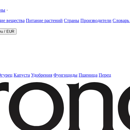
ины
·
ие вещества
Питание растений
Страны
Производители
Словарь
ru
/
EUR
Огурец
Капуста
Удобрения
Фунгициды
Пшеница
Перец