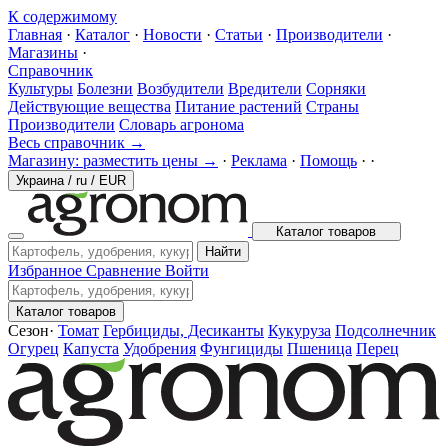
К содержимому
Главная
·
Каталог
·
Новости
·
Статьи
·
Производители
·
Магазины
·
Справочник
Культуры
Болезни
Возбудители
Вредители
Сорняки
Действующие вещества
Питание растений
Страны
Производители
Словарь агронома
Весь справочник →
Магазину: разместить цены →
·
Реклама
·
Помощь
·
·
Украина
/
ru
/
EUR
Каталог товаров
Найти
Избранное
Сравнение
Войти
Каталог товаров
Сезон
·
Томат
Гербициды, Десиканты
Кукуруза
Подсолнечник
Огурец
Капуста
Удобрения
Фунгициды
Пшеница
Перец