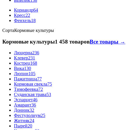
Базилик
138
Кориандр
64
Кресс
22
Фенхель
18
Сорта
Кормовые культуры
Кормовые культуры
1 458 товаров
Все товары →
Люцерна
236
Клевер
231
Кострец
168
Вика
130
Люпин
105
Пажитница
77
Кормовая свекла
75
Тимофеевка
72
Суданская трава
53
Эспарцет
46
Амарант
36
Донник
32
Фестулолиум
25
Житняк
24
Пырей
20