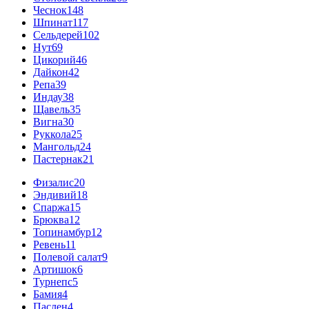
Чеснок
148
Шпинат
117
Сельдерей
102
Нут
69
Цикорий
46
Дайкон
42
Репа
39
Индау
38
Щавель
35
Вигна
30
Руккола
25
Мангольд
24
Пастернак
21
Физалис
20
Эндивий
18
Спаржа
15
Брюква
12
Топинамбур
12
Ревень
11
Полевой салат
9
Артишок
6
Турнепс
5
Бамия
4
Паслен
4