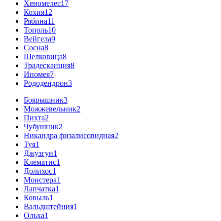
Хеномелес
17
Кохия
12
Рябина
11
Тополь
10
Вейгела
9
Сосна
8
Шелковица
8
Традесканция
8
Ипомея
7
Рододендрон
3
Боярышник
3
Можжевельник
2
Пихта
2
Чубушник
2
Никандра физалисовидная
2
Туя
1
Джузгун
1
Клематис
1
Долихос
1
Монстера
1
Лапчатка
1
Ковыль
1
Вальдштейния
1
Ольха
1