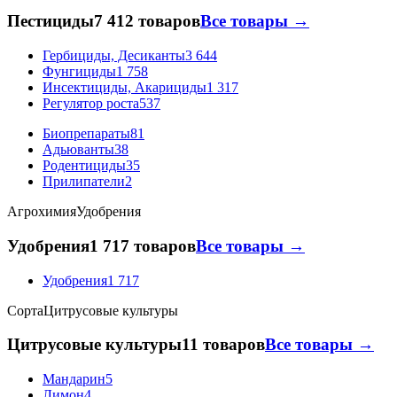
Пестициды
7 412 товаров
Все товары →
Гербициды, Десиканты
3 644
Фунгициды
1 758
Инсектициды, Акарициды
1 317
Регулятор роста
537
Биопрепараты
81
Адьюванты
38
Родентициды
35
Прилипатели
2
Агрохимия
Удобрения
Удобрения
1 717 товаров
Все товары →
Удобрения
1 717
Сорта
Цитрусовые культуры
Цитрусовые культуры
11 товаров
Все товары →
Мандарин
5
Лимон
4