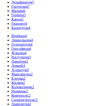
Дельфиниум
7
Гортензия
7
Мальва
6
Гербера
5
Канна
5
Гиацинт
4
Календула
4
Вербена
4
Эшшольция
4
Гелихризум
4
Гипсофила
4
Ясколка
4
Настурция
3
Лаватера
3
Левкой
3
Агератум
3
Маргаритка
2
Клеома
2
Космея
2
Колокольчик
2
Нивяник
2
Кореопсис
2
Сальпиглоссис
2
Аквилегия
2