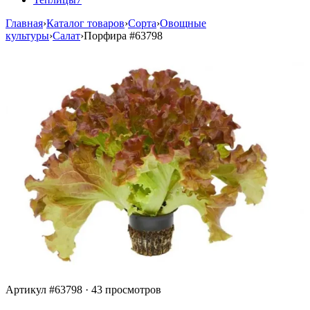
Главная
›
Каталог товаров
›
Сорта
›
Овощные
культуры
›
Салат
›
Порфира
#63798
Артикул #63798
·
43 просмотров