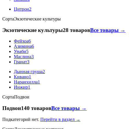
Цитрон
2
Сорта
Экзотические культуры
Экзотические культуры
28 товаров
Все товары →
Фейхоа
6
Азимина
6
Унаби
5
Маслина
3
Гранат
3
Дынная груша
2
Кивано
1
Наранхилла
1
Инжир
1
Сорта
Подвои
Подвои
140 товаров
Все товары →
Подкатегорий нет.
Перейти в раздел →