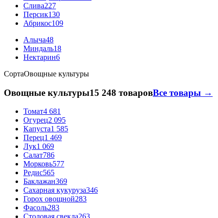
Слива
227
Персик
130
Абрикос
109
Алыча
48
Миндаль
18
Нектарин
6
Сорта
Овощные культуры
Овощные культуры
15 248 товаров
Все товары →
Томат
4 681
Огурец
2 095
Капуста
1 585
Перец
1 469
Лук
1 069
Салат
786
Морковь
577
Редис
565
Баклажан
369
Сахарная кукуруза
346
Горох овощной
283
Фасоль
283
Столовая свекла
263