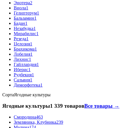
Энотера
2
Виола
1
Гелиптерум
1
Бальзамин
1
Бадан
1
Незабудка
1
Мирабилис
1
Резеда
1
Целозия
1
Брахикома
1
Лобелия
1
Лихнис
1
Гайллардия
1
Иберис
1
Рудбекия
1
Сальвия
1
Диморфотека
1
Сорта
Ягодные культуры
Ягодные культуры
1 339 товаров
Все товары →
Смородина
463
Земляника, Клубника
239
Малина
174