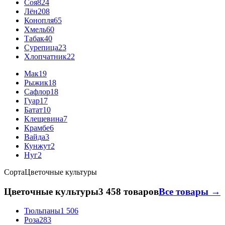
Соя
824
Лён
208
Конопля
65
Хмель
60
Табак
40
Сурепица
23
Хлопчатник
22
Мак
19
Рыжик
18
Сафлор
18
Гуар
17
Батат
10
Клещевина
7
Крамбе
6
Вайда
3
Кунжут
2
Нуг
2
Сорта
Цветочные культуры
Цветочные культуры
3 458 товаров
Все товары →
Тюльпаны
1 506
Роза
283