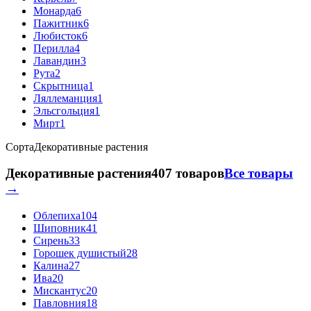
Монарда
6
Пажитник
6
Любисток
6
Перилла
4
Лавандин
3
Рута
2
Скрытница
1
Ляллеманция
1
Эльсгольция
1
Мирт
1
Сорта
Декоративные растения
Декоративные растения
407 товаров
Все товары
→
Облепиха
104
Шиповник
41
Сирень
33
Горошек душистый
28
Калина
27
Ива
20
Мискантус
20
Павловния
18