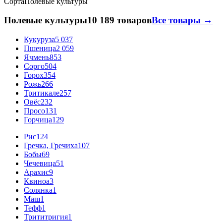
Сорта
Полевые культуры
Полевые культуры
10 189 товаров
Все товары →
Кукуруза
5 037
Пшеница
2 059
Ячмень
853
Сорго
504
Горох
354
Рожь
266
Тритикале
257
Овёс
232
Просо
131
Горчица
129
Рис
124
Гречка, Гречиха
107
Бобы
69
Чечевица
51
Арахис
9
Квиноа
3
Солянка
1
Маш
1
Тефф
1
Трититригия
1