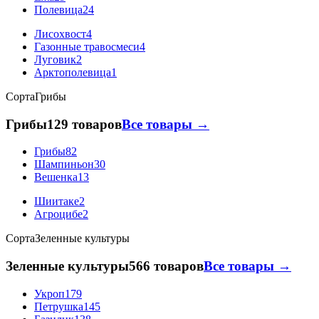
Полевица
24
Лисохвост
4
Газонные травосмеси
4
Луговик
2
Арктополевица
1
Сорта
Грибы
Грибы
129 товаров
Все товары →
Грибы
82
Шампиньон
30
Вешенка
13
Шиитаке
2
Агроцибе
2
Сорта
Зеленные культуры
Зеленные культуры
566 товаров
Все товары →
Укроп
179
Петрушка
145