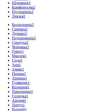
Шлемник
2
Камфоросма
2
Пустырник
2
Левзея
2
Белладонна
2
Синюха
2
Дурман
2
Подорожник
2
Серпуха
2
Черемша
2
Горец
1
Маклея
1
Сида
1
Аир
1
Амми
1
Пижма
1
Арника
1
Гулявник
1
Колюрия
1
Панцерина
1
Солодка
1
Аралия
1
Лопух
1
Кипрей
1