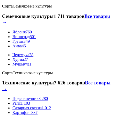
Сорта
Семечковые культуры
Семечковые культуры
1 711 товаров
Все товары
→
Яблоня
760
Виноград
501
Груша
349
Айва
45
Черемуха
28
Хурма
27
Мушмула
1
Сорта
Технические культуры
Технические культуры
7 626 товаров
Все товары
→
Подсолнечник
3 280
Рапс
1 103
Сахарная свекла
1 012
Картофель
887