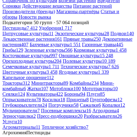
Справочник по культурам
Болезни растений
Вредители
Сорняки
Действующие вещества
Питание растений
Производители (бренды)
Магазины-партнёры
Статьи и
обзоры
Новости рынка
Подкатегории
50 групп · 57 064 позиций
Пестициды
7 412
Удобрения
1 717
Цитрусовые культуры
11
Экзотические культуры
28
Подвои
140
Лекарственные растения
161
Пряные травы
250
Декоративные
растения
407
Бахчевые культуры
1 551
Газонные травы
445
Грибы
129
Зеленные культуры
566
Кормовые культуры
1 458
Косточковые культуры
997
Овощные культуры
15 248
Орехоплодные культуры
204
Полевые культуры
10 189
Семечковые культуры
1 711
Технические культуры
7 626
Цветочные культуры
3 458
Ягодные культуры
1 339
Капельное орошение
112
Тракторы
312
Минитракторы
89
Комбайны
234
Мини-
комбайны
6
Жатки
107
Мотоблоки
100
Мототракторы
10
Сеялки
124
Культиваторы
422
Бороны
94
Плуги
85
Опрыскиватели
78
Косилки
18
Прицепы
8
Грунтофрезы
12
Глубокорыхлители
24
Погрузчики
58
Сажалки
6
Копалки
12
Мульчирователи
7
Посевные комплексы
16
Агродроны
4
Зерносушилки
2
Пресс-подборщики
20
Разбрасыватели
26
Услуги
10
Агроматериалы
11
Тепличное хозяйство
7
Агрохимия
Пестициды