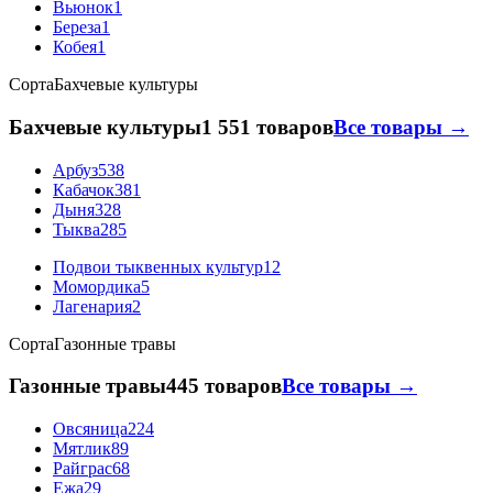
Вьюнок
1
Береза
1
Кобея
1
Сорта
Бахчевые культуры
Бахчевые культуры
1 551 товаров
Все товары →
Арбуз
538
Кабачок
381
Дыня
328
Тыква
285
Подвои тыквенных культур
12
Момордика
5
Лагенария
2
Сорта
Газонные травы
Газонные травы
445 товаров
Все товары →
Овсяница
224
Мятлик
89
Райграс
68
Ежа
29