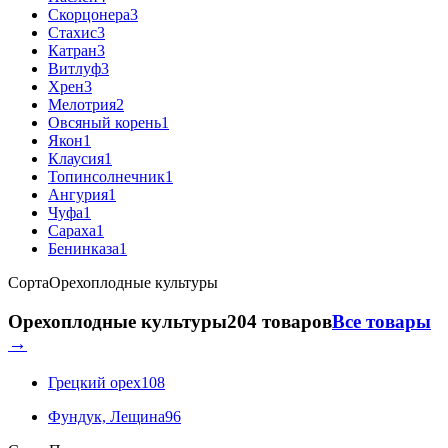
Скорцонера
3
Стахис
3
Катран
3
Витлуф
3
Хрен
3
Мелотрия
2
Овсяный корень
1
Якон
1
Клаусия
1
Топинсолнечник
1
Ангурия
1
Чуфа
1
Сараха
1
Бенинказа
1
Сорта
Орехоплодные культуры
Орехоплодные культуры
204 товаров
Все товары
→
Грецкий орех
108
Фундук, Лещина
96