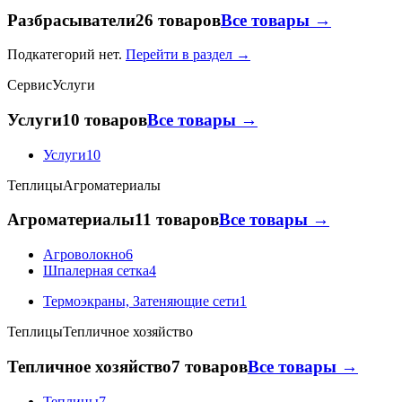
Разбрасыватели
26 товаров
Все товары →
Подкатегорий нет.
Перейти в раздел →
Сервис
Услуги
Услуги
10 товаров
Все товары →
Услуги
10
Теплицы
Агроматериалы
Агроматериалы
11 товаров
Все товары →
Агроволокно
6
Шпалерная сетка
4
Термоэкраны, Затеняющие сети
1
Теплицы
Тепличное хозяйство
Тепличное хозяйство
7 товаров
Все товары →
Теплицы
7