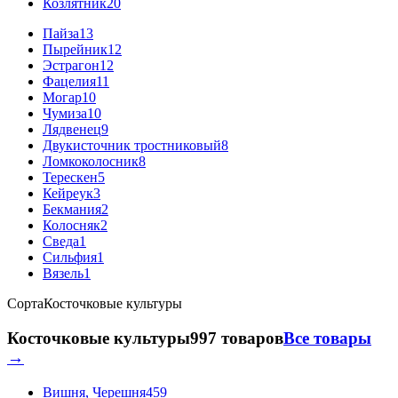
Козлятник
20
Пайза
13
Пырейник
12
Эстрагон
12
Фацелия
11
Могар
10
Чумиза
10
Лядвенец
9
Двукисточник тростниковый
8
Ломкоколосник
8
Терескен
5
Кейреук
3
Бекмания
2
Колосняк
2
Сведа
1
Сильфия
1
Вязель
1
Сорта
Косточковые культуры
Косточковые культуры
997 товаров
Все товары
→
Вишня, Черешня
459