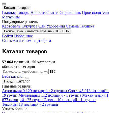
Каталог товаров
Главная
Товары
Новости
Статьи
Справочник
Производители
Магазины
Популярные разделы
Картофель
Кукуруза
СЗР
Удобрения
Семена
Техника
Регион, язык и валюта
Украина · RU · EUR
Войти
Избранное
Стать магазином-партнёром
Каталог товаров
57 064
позиций ·
50
категории
обновлено сегодня
ESC
Весь каталог
Каталог
Назад
Главные разделы
Агрохимия
9 129 позиций · 2 группы
Сорта
45 918 позиций ·
19 групп
Мелиорация
112 позиций · 1 группа
Механизация
1
877 позиций · 25 групп
Сервис
10 позиций · 1 группа
Теплицы
18 позиций · 2 группы
Узнать больше