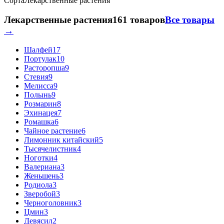
Сорта
Лекарственные растения
Лекарственные растения
161 товаров
Все товары
→
Шалфей
17
Портулак
10
Расторопша
9
Стевия
9
Мелисса
9
Полынь
9
Розмарин
8
Эхинацея
7
Ромашка
6
Чайное растение
6
Лимонник китайский
5
Тысячелистник
4
Ноготки
4
Валериана
3
Женьшень
3
Родиола
3
Зверобой
3
Черноголовник
3
Цмин
3
Девясил
2