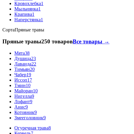
Кровохлебка
1
Мыльнянка
1
Крапива
1
Наперстянка
1
Сорта
Пряные травы
Пряные травы
250 товаров
Все товары →
Мята
38
Душица
23
Лаванда
22
Тимьян
20
Чабер
19
Иссоп
17
Тмин
10
Майоран
10
Нигелла
9
Лофант
9
Анис
9
Котовник
9
Змееголовник
9
Огуречная трава
8
Кервель
7