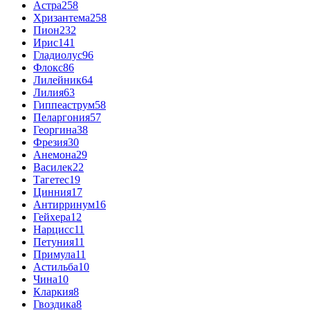
Астра
258
Хризантема
258
Пион
232
Ирис
141
Гладиолус
96
Флокс
86
Лилейник
64
Лилия
63
Гиппеаструм
58
Пеларгония
57
Георгина
38
Фрезия
30
Анемона
29
Василек
22
Тагетес
19
Цинния
17
Антирринум
16
Гейхера
12
Нарцисс
11
Петуния
11
Примула
11
Астильба
10
Чина
10
Кларкия
8
Гвоздика
8