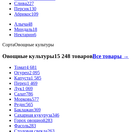
Слива
227
Персик
130
Абрикос
109
Алыча
48
Миндаль
18
Нектарин
6
Сорта
Овощные культуры
Овощные культуры
15 248 товаров
Все товары →
Томат
4 681
Огурец
2 095
Капуста
1 585
Перец
1 469
Лук
1 069
Салат
786
Морковь
577
Редис
565
Баклажан
369
Сахарная кукуруза
346
Горох овощной
283
Фасоль
283
Столовая свекла
263