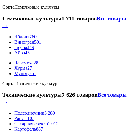
Сорта
Семечковые культуры
Семечковые культуры
1 711 товаров
Все товары
→
Яблоня
760
Виноград
501
Груша
349
Айва
45
Черемуха
28
Хурма
27
Мушмула
1
Сорта
Технические культуры
Технические культуры
7 626 товаров
Все товары
→
Подсолнечник
3 280
Рапс
1 103
Сахарная свекла
1 012
Картофель
887