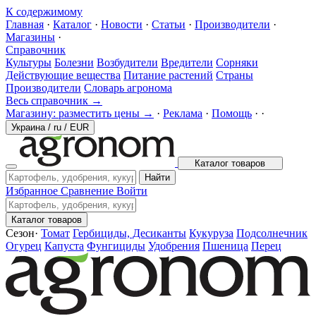
К содержимому
Главная
·
Каталог
·
Новости
·
Статьи
·
Производители
·
Магазины
·
Справочник
Культуры
Болезни
Возбудители
Вредители
Сорняки
Действующие вещества
Питание растений
Страны
Производители
Словарь агронома
Весь справочник →
Магазину: разместить цены →
·
Реклама
·
Помощь
·
·
Украина
/
ru
/
EUR
Каталог товаров
Найти
Избранное
Сравнение
Войти
Каталог товаров
Сезон
·
Томат
Гербициды, Десиканты
Кукуруза
Подсолнечник
Огурец
Капуста
Фунгициды
Удобрения
Пшеница
Перец