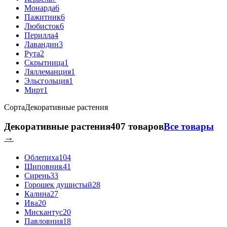
Монарда
6
Пажитник
6
Любисток
6
Перилла
4
Лавандин
3
Рута
2
Скрытница
1
Ляллеманция
1
Эльсгольция
1
Мирт
1
Сорта
Декоративные растения
Декоративные растения
407 товаров
Все товары
→
Облепиха
104
Шиповник
41
Сирень
33
Горошек душистый
28
Калина
27
Ива
20
Мискантус
20
Павловния
18