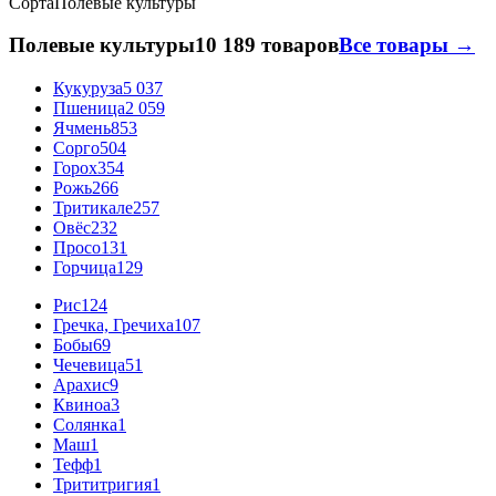
Сорта
Полевые культуры
Полевые культуры
10 189 товаров
Все товары →
Кукуруза
5 037
Пшеница
2 059
Ячмень
853
Сорго
504
Горох
354
Рожь
266
Тритикале
257
Овёс
232
Просо
131
Горчица
129
Рис
124
Гречка, Гречиха
107
Бобы
69
Чечевица
51
Арахис
9
Квиноа
3
Солянка
1
Маш
1
Тефф
1
Трититригия
1