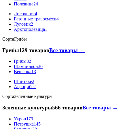
Полевица
24
Лисохвост
4
Газонные травосмеси
4
Луговик
2
Арктополевица
1
Сорта
Грибы
Грибы
129 товаров
Все товары →
Грибы
82
Шампиньон
30
Вешенка
13
Шиитаке
2
Агроцибе
2
Сорта
Зеленные культуры
Зеленные культуры
566 товаров
Все товары →
Укроп
179
Петрушка
145