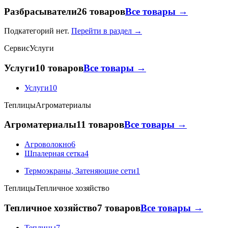
Разбрасыватели
26 товаров
Все товары →
Подкатегорий нет.
Перейти в раздел →
Сервис
Услуги
Услуги
10 товаров
Все товары →
Услуги
10
Теплицы
Агроматериалы
Агроматериалы
11 товаров
Все товары →
Агроволокно
6
Шпалерная сетка
4
Термоэкраны, Затеняющие сети
1
Теплицы
Тепличное хозяйство
Тепличное хозяйство
7 товаров
Все товары →
Теплицы
7