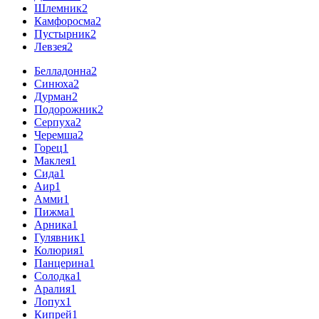
Шлемник
2
Камфоросма
2
Пустырник
2
Левзея
2
Белладонна
2
Синюха
2
Дурман
2
Подорожник
2
Серпуха
2
Черемша
2
Горец
1
Маклея
1
Сида
1
Аир
1
Амми
1
Пижма
1
Арника
1
Гулявник
1
Колюрия
1
Панцерина
1
Солодка
1
Аралия
1
Лопух
1
Кипрей
1