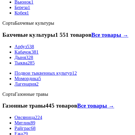
Вьюнок
1
Береза
1
Кобея
1
Сорта
Бахчевые культуры
Бахчевые культуры
1 551 товаров
Все товары →
Арбуз
538
Кабачок
381
Дыня
328
Тыква
285
Подвои тыквенных культур
12
Момордика
5
Лагенария
2
Сорта
Газонные травы
Газонные травы
445 товаров
Все товары →
Овсяница
224
Мятлик
89
Райграс
68
Ежа
29