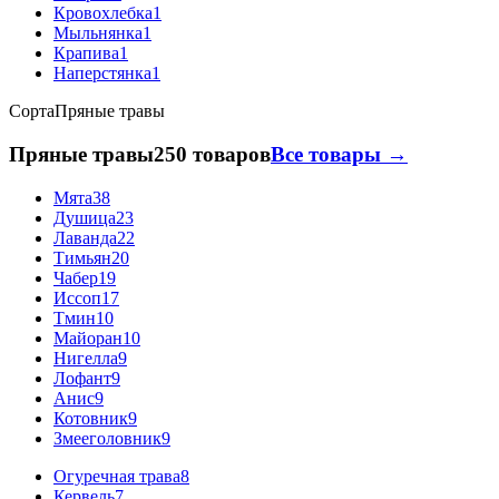
Кровохлебка
1
Мыльнянка
1
Крапива
1
Наперстянка
1
Сорта
Пряные травы
Пряные травы
250 товаров
Все товары →
Мята
38
Душица
23
Лаванда
22
Тимьян
20
Чабер
19
Иссоп
17
Тмин
10
Майоран
10
Нигелла
9
Лофант
9
Анис
9
Котовник
9
Змееголовник
9
Огуречная трава
8
Кервель
7