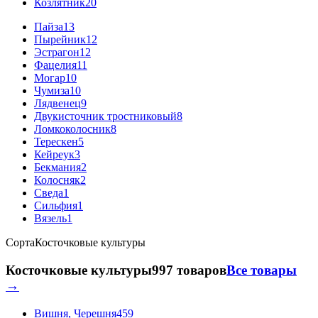
Козлятник
20
Пайза
13
Пырейник
12
Эстрагон
12
Фацелия
11
Могар
10
Чумиза
10
Лядвенец
9
Двукисточник тростниковый
8
Ломкоколосник
8
Терескен
5
Кейреук
3
Бекмания
2
Колосняк
2
Сведа
1
Сильфия
1
Вязель
1
Сорта
Косточковые культуры
Косточковые культуры
997 товаров
Все товары
→
Вишня, Черешня
459