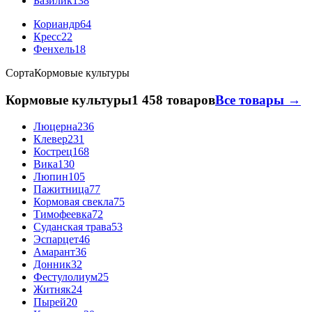
Базилик
138
Кориандр
64
Кресс
22
Фенхель
18
Сорта
Кормовые культуры
Кормовые культуры
1 458 товаров
Все товары →
Люцерна
236
Клевер
231
Кострец
168
Вика
130
Люпин
105
Пажитница
77
Кормовая свекла
75
Тимофеевка
72
Суданская трава
53
Эспарцет
46
Амарант
36
Донник
32
Фестулолиум
25
Житняк
24
Пырей
20