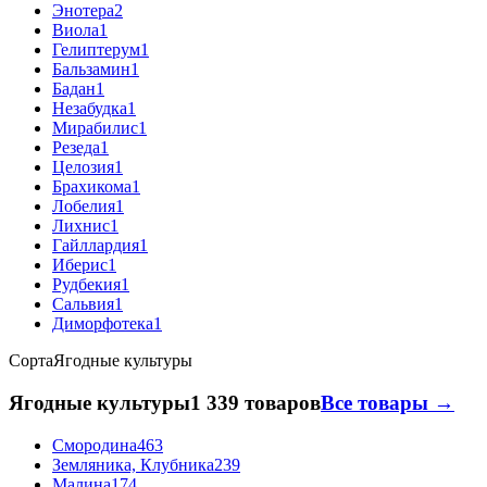
Энотера
2
Виола
1
Гелиптерум
1
Бальзамин
1
Бадан
1
Незабудка
1
Мирабилис
1
Резеда
1
Целозия
1
Брахикома
1
Лобелия
1
Лихнис
1
Гайллардия
1
Иберис
1
Рудбекия
1
Сальвия
1
Диморфотека
1
Сорта
Ягодные культуры
Ягодные культуры
1 339 товаров
Все товары →
Смородина
463
Земляника, Клубника
239
Малина
174