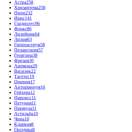
Астра
258
Хризантема
258
Пион
232
Ирис
141
Гладиолус
96
Флокс
86
Лилейник
64
Лилия
63
Гиппеаструм
58
Пеларгония
57
Георгина
38
Фрезия
30
Анемона
29
Василек
22
Тагетес
19
Цинния
17
Антирринум
16
Гейхера
12
Нарцисс
11
Петуния
11
Примула
11
Астильба
10
Чина
10
Кларкия
8
Гвоздика
8