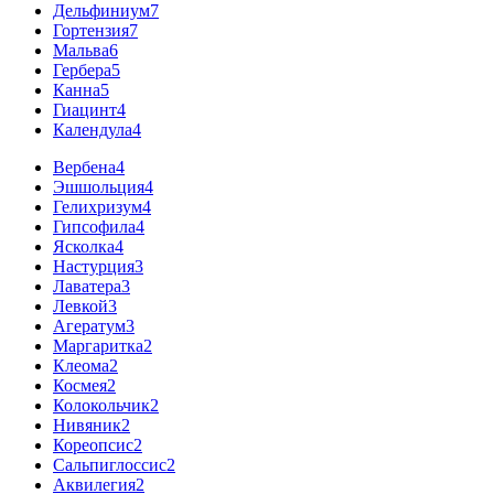
Дельфиниум
7
Гортензия
7
Мальва
6
Гербера
5
Канна
5
Гиацинт
4
Календула
4
Вербена
4
Эшшольция
4
Гелихризум
4
Гипсофила
4
Ясколка
4
Настурция
3
Лаватера
3
Левкой
3
Агератум
3
Маргаритка
2
Клеома
2
Космея
2
Колокольчик
2
Нивяник
2
Кореопсис
2
Сальпиглоссис
2
Аквилегия
2