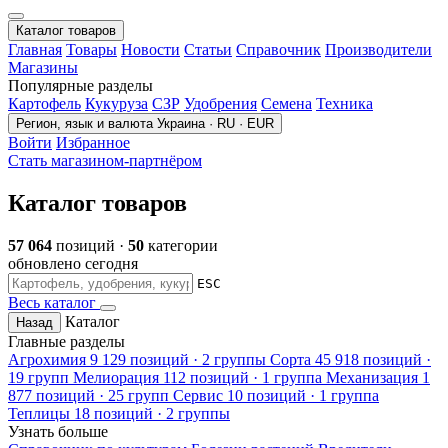
Каталог товаров
Главная
Товары
Новости
Статьи
Справочник
Производители
Магазины
Популярные разделы
Картофель
Кукуруза
СЗР
Удобрения
Семена
Техника
Регион, язык и валюта
Украина · RU · EUR
Войти
Избранное
Стать магазином-партнёром
Каталог товаров
57 064
позиций ·
50
категории
обновлено сегодня
ESC
Весь каталог
Каталог
Назад
Главные разделы
Агрохимия
9 129 позиций · 2 группы
Сорта
45 918 позиций ·
19 групп
Мелиорация
112 позиций · 1 группа
Механизация
1
877 позиций · 25 групп
Сервис
10 позиций · 1 группа
Теплицы
18 позиций · 2 группы
Узнать больше