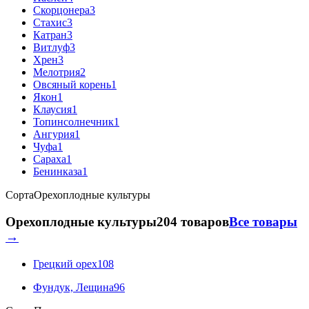
Скорцонера
3
Стахис
3
Катран
3
Витлуф
3
Хрен
3
Мелотрия
2
Овсяный корень
1
Якон
1
Клаусия
1
Топинсолнечник
1
Ангурия
1
Чуфа
1
Сараха
1
Бенинказа
1
Сорта
Орехоплодные культуры
Орехоплодные культуры
204 товаров
Все товары
→
Грецкий орех
108
Фундук, Лещина
96