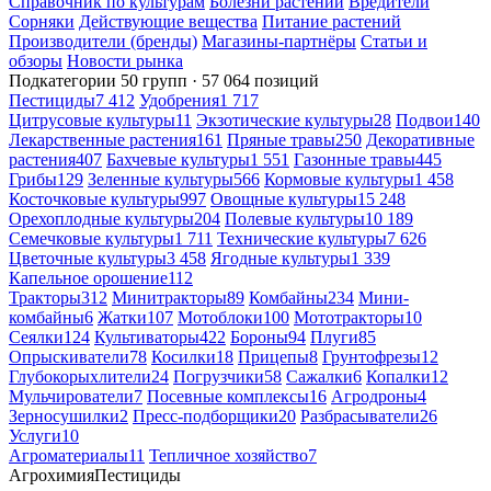
Справочник по культурам
Болезни растений
Вредители
Сорняки
Действующие вещества
Питание растений
Производители (бренды)
Магазины-партнёры
Статьи и
обзоры
Новости рынка
Подкатегории
50 групп · 57 064 позиций
Пестициды
7 412
Удобрения
1 717
Цитрусовые культуры
11
Экзотические культуры
28
Подвои
140
Лекарственные растения
161
Пряные травы
250
Декоративные
растения
407
Бахчевые культуры
1 551
Газонные травы
445
Грибы
129
Зеленные культуры
566
Кормовые культуры
1 458
Косточковые культуры
997
Овощные культуры
15 248
Орехоплодные культуры
204
Полевые культуры
10 189
Семечковые культуры
1 711
Технические культуры
7 626
Цветочные культуры
3 458
Ягодные культуры
1 339
Капельное орошение
112
Тракторы
312
Минитракторы
89
Комбайны
234
Мини-
комбайны
6
Жатки
107
Мотоблоки
100
Мототракторы
10
Сеялки
124
Культиваторы
422
Бороны
94
Плуги
85
Опрыскиватели
78
Косилки
18
Прицепы
8
Грунтофрезы
12
Глубокорыхлители
24
Погрузчики
58
Сажалки
6
Копалки
12
Мульчирователи
7
Посевные комплексы
16
Агродроны
4
Зерносушилки
2
Пресс-подборщики
20
Разбрасыватели
26
Услуги
10
Агроматериалы
11
Тепличное хозяйство
7
Агрохимия
Пестициды