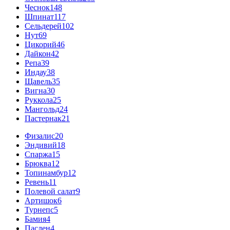
Чеснок
148
Шпинат
117
Сельдерей
102
Нут
69
Цикорий
46
Дайкон
42
Репа
39
Индау
38
Щавель
35
Вигна
30
Руккола
25
Мангольд
24
Пастернак
21
Физалис
20
Эндивий
18
Спаржа
15
Брюква
12
Топинамбур
12
Ревень
11
Полевой салат
9
Артишок
6
Турнепс
5
Бамия
4
Паслен
4