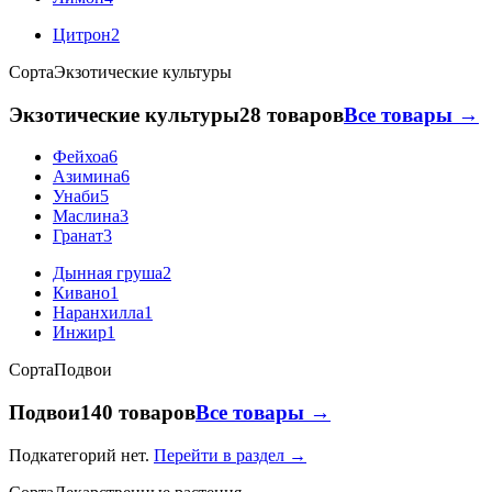
Цитрон
2
Сорта
Экзотические культуры
Экзотические культуры
28 товаров
Все товары →
Фейхоа
6
Азимина
6
Унаби
5
Маслина
3
Гранат
3
Дынная груша
2
Кивано
1
Наранхилла
1
Инжир
1
Сорта
Подвои
Подвои
140 товаров
Все товары →
Подкатегорий нет.
Перейти в раздел →