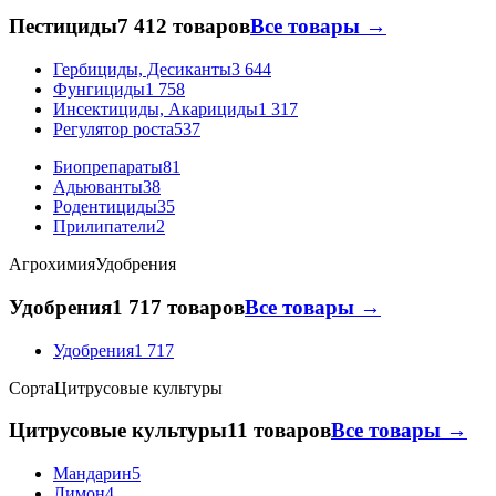
Пестициды
7 412 товаров
Все товары →
Гербициды, Десиканты
3 644
Фунгициды
1 758
Инсектициды, Акарициды
1 317
Регулятор роста
537
Биопрепараты
81
Адьюванты
38
Родентициды
35
Прилипатели
2
Агрохимия
Удобрения
Удобрения
1 717 товаров
Все товары →
Удобрения
1 717
Сорта
Цитрусовые культуры
Цитрусовые культуры
11 товаров
Все товары →
Мандарин
5
Лимон
4