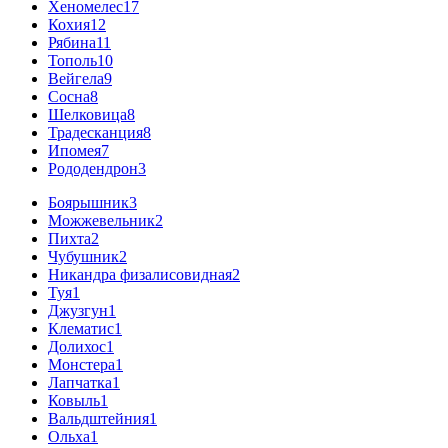
Хеномелес
17
Кохия
12
Рябина
11
Тополь
10
Вейгела
9
Сосна
8
Шелковица
8
Традесканция
8
Ипомея
7
Рододендрон
3
Боярышник
3
Можжевельник
2
Пихта
2
Чубушник
2
Никандра физалисовидная
2
Туя
1
Джузгун
1
Клематис
1
Долихос
1
Монстера
1
Лапчатка
1
Ковыль
1
Вальдштейния
1
Ольха
1