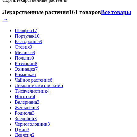
Сорта
Лекарственные растения
Лекарственные растения
161 товаров
Все товары
→
Шалфей
17
Портулак
10
Расторопша
9
Стевия
9
Мелисса
9
Полынь
9
Розмарин
8
Эхинацея
7
Ромашка
6
Чайное растение
6
Лимонник китайский
5
Тысячелистник
4
Ноготки
4
Валериана
3
Женьшень
3
Родиола
3
Зверобой
3
Черноголовник
3
Цмин
3
Девясил
2