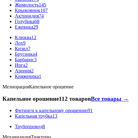
Жимолость
145
Крыжовник
107
Актинидия
74
Голубика
68
Ежевика
29
Клюква
12
Лох
9
Кизил
7
Брусника
4
Барбарис
3
Ирга
2
Арония
2
Княженика
1
Мелиорация
Капельное орошение
Капельное орошение
112 товаров
Все товары →
Фитинги к капельному орошению
91
Капельная трубка
13
Трубопровод
8
Механизация
Тракторы