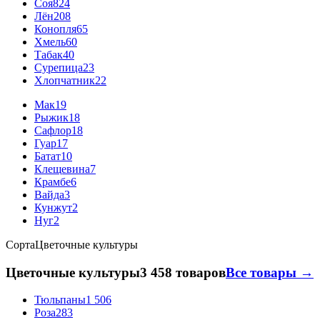
Соя
824
Лён
208
Конопля
65
Хмель
60
Табак
40
Сурепица
23
Хлопчатник
22
Мак
19
Рыжик
18
Сафлор
18
Гуар
17
Батат
10
Клещевина
7
Крамбе
6
Вайда
3
Кунжут
2
Нуг
2
Сорта
Цветочные культуры
Цветочные культуры
3 458 товаров
Все товары →
Тюльпаны
1 506
Роза
283