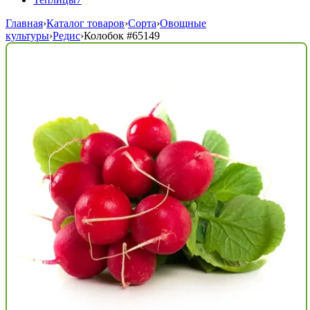
Главная
›
Каталог товаров
›
Сорта
›
Овощные
культуры
›
Редис
›
Колобок
#65149