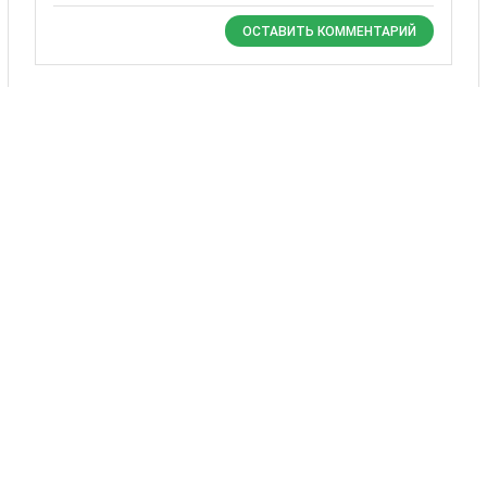
ОСТАВИТЬ КОММЕНТАРИЙ
Комментариев пока нет.
Также Вас могут
заинтересовать
24 товаров
Любава
Ютшэнка
Poisk
ООО'АГРО-БЕСТ'
1 - 3 EUR