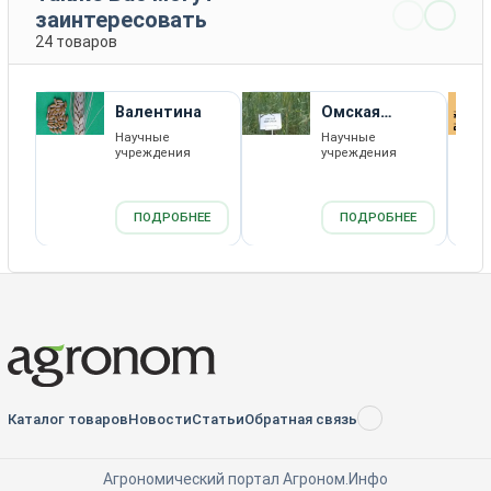
заинтересовать
24 товаров
Валентина
Омская
Янтарная
Научные
Научные
учреждения
учреждения
ПОДРОБНЕЕ
ПОДРОБНЕЕ
Каталог товаров
Новости
Статьи
Обратная связь
RSS
Агрономический портал Агроном.Инфо