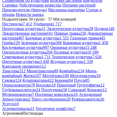
Справочник по культурам
Болезни растений
Вредители
Сорняки
Действующие вещества
Питание растений
Производители (бренды)
Магазины-партнёры
Статьи и
обзоры
Новости рынка
Подкатегории
50 групп · 57 064 позиций
Пестициды
7 412
Удобрения
1 717
Цитрусовые культуры
11
Экзотические культуры
28
Подвои
140
Лекарственные растения
161
Пряные травы
250
Декоративные
растения
407
Бахчевые культуры
1 551
Газонные травы
445
Грибы
129
Зеленные культуры
566
Кормовые культуры
1 458
Косточковые культуры
997
Овощные культуры
15 248
Орехоплодные культуры
204
Полевые культуры
10 189
Семечковые культуры
1 711
Технические культуры
7 626
Цветочные культуры
3 458
Ягодные культуры
1 339
Капельное орошение
112
Тракторы
312
Минитракторы
89
Комбайны
234
Мини-
комбайны
6
Жатки
107
Мотоблоки
100
Мототракторы
10
Сеялки
124
Культиваторы
422
Бороны
94
Плуги
85
Опрыскиватели
78
Косилки
18
Прицепы
8
Грунтофрезы
12
Глубокорыхлители
24
Погрузчики
58
Сажалки
6
Копалки
12
Мульчирователи
7
Посевные комплексы
16
Агродроны
4
Зерносушилки
2
Пресс-подборщики
20
Разбрасыватели
26
Услуги
10
Агроматериалы
11
Тепличное хозяйство
7
Агрохимия
Пестициды