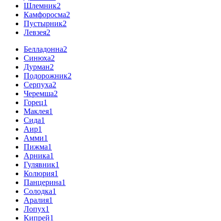
Шлемник
2
Камфоросма
2
Пустырник
2
Левзея
2
Белладонна
2
Синюха
2
Дурман
2
Подорожник
2
Серпуха
2
Черемша
2
Горец
1
Маклея
1
Сида
1
Аир
1
Амми
1
Пижма
1
Арника
1
Гулявник
1
Колюрия
1
Панцерина
1
Солодка
1
Аралия
1
Лопух
1
Кипрей
1