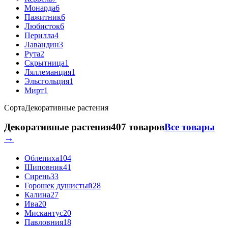
Монарда
6
Пажитник
6
Любисток
6
Перилла
4
Лавандин
3
Рута
2
Скрытница
1
Ляллеманция
1
Эльсгольция
1
Мирт
1
Сорта
Декоративные растения
Декоративные растения
407 товаров
Все товары
→
Облепиха
104
Шиповник
41
Сирень
33
Горошек душистый
28
Калина
27
Ива
20
Мискантус
20
Павловния
18