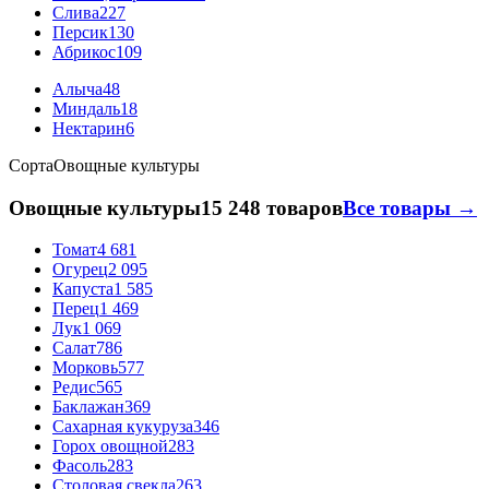
Слива
227
Персик
130
Абрикос
109
Алыча
48
Миндаль
18
Нектарин
6
Сорта
Овощные культуры
Овощные культуры
15 248 товаров
Все товары →
Томат
4 681
Огурец
2 095
Капуста
1 585
Перец
1 469
Лук
1 069
Салат
786
Морковь
577
Редис
565
Баклажан
369
Сахарная кукуруза
346
Горох овощной
283
Фасоль
283
Столовая свекла
263