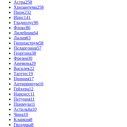
Астра
258
Хризантема
258
Пион
232
Ирис
141
Гладиолус
96
Флокс
86
Лилейник
64
Лилия
63
Гиппеаструм
58
Пеларгония
57
Георгина
38
Фрезия
30
Анемона
29
Василек
22
Тагетес
19
Цинния
17
Антирринум
16
Гейхера
12
Нарцисс
11
Петуния
11
Примула
11
Астильба
10
Чина
10
Кларкия
8
Гвоздика
8