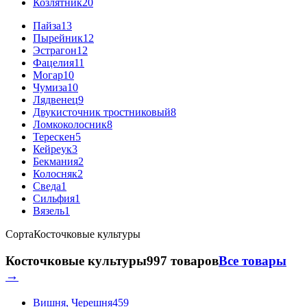
Козлятник
20
Пайза
13
Пырейник
12
Эстрагон
12
Фацелия
11
Могар
10
Чумиза
10
Лядвенец
9
Двукисточник тростниковый
8
Ломкоколосник
8
Терескен
5
Кейреук
3
Бекмания
2
Колосняк
2
Сведа
1
Сильфия
1
Вязель
1
Сорта
Косточковые культуры
Косточковые культуры
997 товаров
Все товары
→
Вишня, Черешня
459