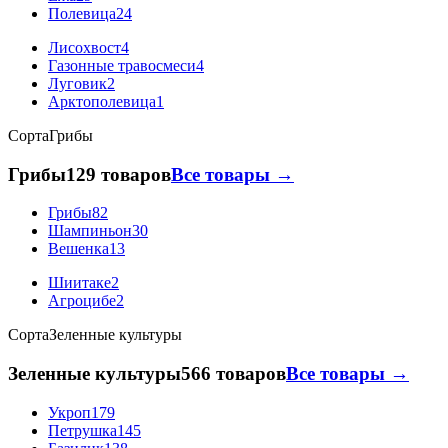
Полевица
24
Лисохвост
4
Газонные травосмеси
4
Луговик
2
Арктополевица
1
Сорта
Грибы
Грибы
129 товаров
Все товары →
Грибы
82
Шампиньон
30
Вешенка
13
Шиитаке
2
Агроцибе
2
Сорта
Зеленные культуры
Зеленные культуры
566 товаров
Все товары →
Укроп
179
Петрушка
145