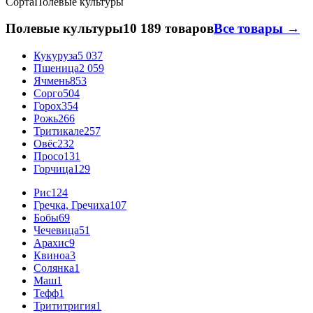
Сорта
Полевые культуры
Полевые культуры
10 189 товаров
Все товары →
Кукуруза
5 037
Пшеница
2 059
Ячмень
853
Сорго
504
Горох
354
Рожь
266
Тритикале
257
Овёс
232
Просо
131
Горчица
129
Рис
124
Гречка, Гречиха
107
Бобы
69
Чечевица
51
Арахис
9
Квиноа
3
Солянка
1
Маш
1
Тефф
1
Трититригия
1