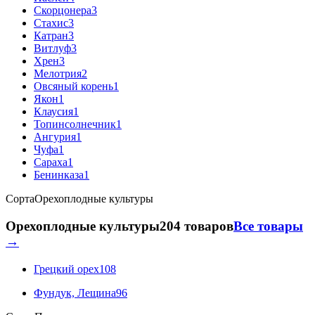
Скорцонера
3
Стахис
3
Катран
3
Витлуф
3
Хрен
3
Мелотрия
2
Овсяный корень
1
Якон
1
Клаусия
1
Топинсолнечник
1
Ангурия
1
Чуфа
1
Сараха
1
Бенинказа
1
Сорта
Орехоплодные культуры
Орехоплодные культуры
204 товаров
Все товары
→
Грецкий орех
108
Фундук, Лещина
96