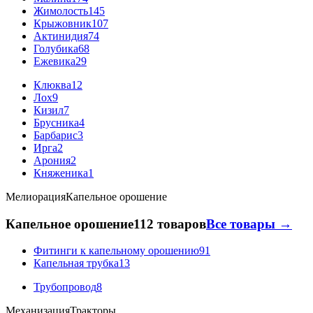
Жимолость
145
Крыжовник
107
Актинидия
74
Голубика
68
Ежевика
29
Клюква
12
Лох
9
Кизил
7
Брусника
4
Барбарис
3
Ирга
2
Арония
2
Княженика
1
Мелиорация
Капельное орошение
Капельное орошение
112 товаров
Все товары →
Фитинги к капельному орошению
91
Капельная трубка
13
Трубопровод
8
Механизация
Тракторы