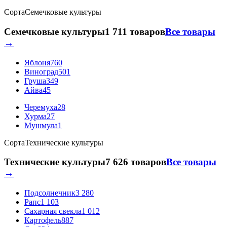
Сорта
Семечковые культуры
Семечковые культуры
1 711 товаров
Все товары
→
Яблоня
760
Виноград
501
Груша
349
Айва
45
Черемуха
28
Хурма
27
Мушмула
1
Сорта
Технические культуры
Технические культуры
7 626 товаров
Все товары
→
Подсолнечник
3 280
Рапс
1 103
Сахарная свекла
1 012
Картофель
887