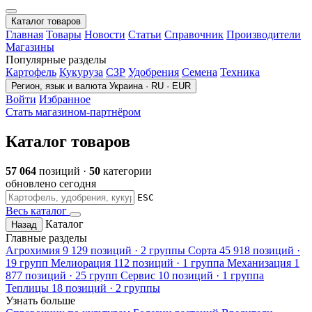
Каталог товаров
Главная
Товары
Новости
Статьи
Справочник
Производители
Магазины
Популярные разделы
Картофель
Кукуруза
СЗР
Удобрения
Семена
Техника
Регион, язык и валюта
Украина · RU · EUR
Войти
Избранное
Стать магазином-партнёром
Каталог товаров
57 064
позиций ·
50
категории
обновлено сегодня
ESC
Весь каталог
Каталог
Назад
Главные разделы
Агрохимия
9 129 позиций · 2 группы
Сорта
45 918 позиций ·
19 групп
Мелиорация
112 позиций · 1 группа
Механизация
1
877 позиций · 25 групп
Сервис
10 позиций · 1 группа
Теплицы
18 позиций · 2 группы
Узнать больше