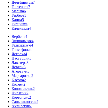
Дельфиниум
7
Гортензия
7
Мальва
6
Гербера
5
Канна
5
Гиацинт
4
Календула
4
Вербена
4
Эшшольция
4
Гелихризум
4
Гипсофила
4
Ясколка
4
Настурция
3
Лаватера
3
Левкой
3
Агератум
3
Маргаритка
2
Клеома
2
Космея
2
Колокольчик
2
Нивяник
2
Кореопсис
2
Сальпиглоссис
2
Аквилегия
2