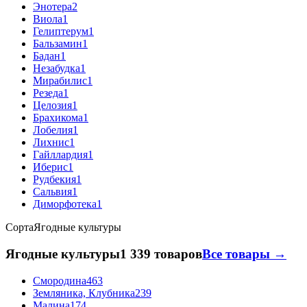
Энотера
2
Виола
1
Гелиптерум
1
Бальзамин
1
Бадан
1
Незабудка
1
Мирабилис
1
Резеда
1
Целозия
1
Брахикома
1
Лобелия
1
Лихнис
1
Гайллардия
1
Иберис
1
Рудбекия
1
Сальвия
1
Диморфотека
1
Сорта
Ягодные культуры
Ягодные культуры
1 339 товаров
Все товары →
Смородина
463
Земляника, Клубника
239
Малина
174