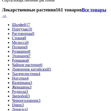
Сорта
Лекарственные растения
Лекарственные растения
161 товаров
Все товары
→
Шалфей
17
Портулак
10
Расторопша
9
Стевия
9
Мелисса
9
Полынь
9
Розмарин
8
Эхинацея
7
Ромашка
6
Чайное растение
6
Лимонник китайский
5
Тысячелистник
4
Ноготки
4
Валериана
3
Женьшень
3
Родиола
3
Зверобой
3
Черноголовник
3
Цмин
3
Девясил
2