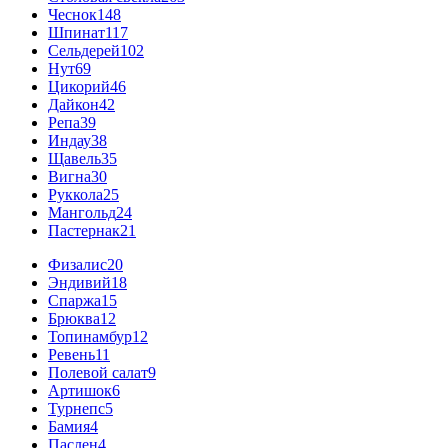
Чеснок
148
Шпинат
117
Сельдерей
102
Нут
69
Цикорий
46
Дайкон
42
Репа
39
Индау
38
Щавель
35
Вигна
30
Руккола
25
Мангольд
24
Пастернак
21
Физалис
20
Эндивий
18
Спаржа
15
Брюква
12
Топинамбур
12
Ревень
11
Полевой салат
9
Артишок
6
Турнепс
5
Бамия
4
Паслен
4