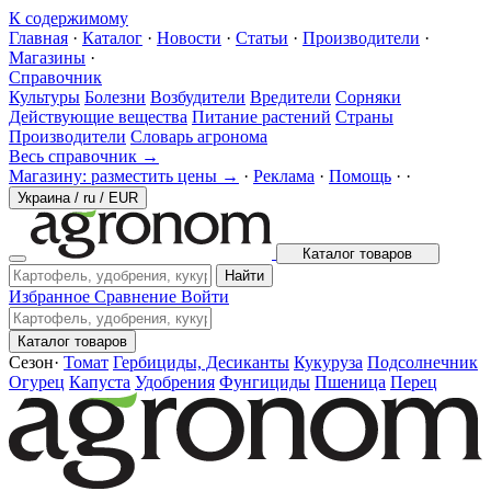
К содержимому
Главная
·
Каталог
·
Новости
·
Статьи
·
Производители
·
Магазины
·
Справочник
Культуры
Болезни
Возбудители
Вредители
Сорняки
Действующие вещества
Питание растений
Страны
Производители
Словарь агронома
Весь справочник →
Магазину: разместить цены →
·
Реклама
·
Помощь
·
·
Украина
/
ru
/
EUR
Каталог товаров
Найти
Избранное
Сравнение
Войти
Каталог товаров
Сезон
·
Томат
Гербициды, Десиканты
Кукуруза
Подсолнечник
Огурец
Капуста
Удобрения
Фунгициды
Пшеница
Перец