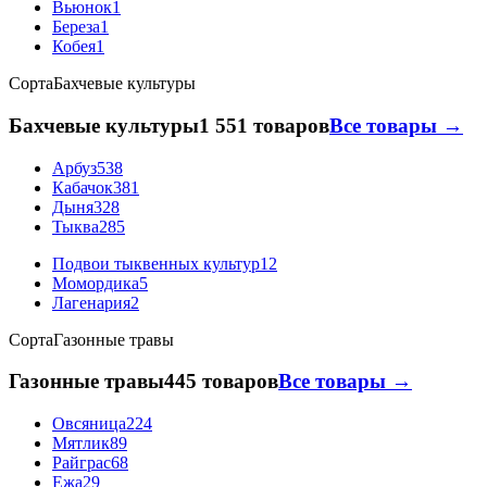
Вьюнок
1
Береза
1
Кобея
1
Сорта
Бахчевые культуры
Бахчевые культуры
1 551 товаров
Все товары →
Арбуз
538
Кабачок
381
Дыня
328
Тыква
285
Подвои тыквенных культур
12
Момордика
5
Лагенария
2
Сорта
Газонные травы
Газонные травы
445 товаров
Все товары →
Овсяница
224
Мятлик
89
Райграс
68
Ежа
29