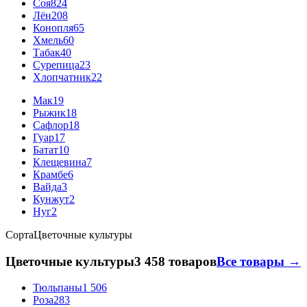
Соя
824
Лён
208
Конопля
65
Хмель
60
Табак
40
Сурепица
23
Хлопчатник
22
Мак
19
Рыжик
18
Сафлор
18
Гуар
17
Батат
10
Клещевина
7
Крамбе
6
Вайда
3
Кунжут
2
Нуг
2
Сорта
Цветочные культуры
Цветочные культуры
3 458 товаров
Все товары →
Тюльпаны
1 506
Роза
283