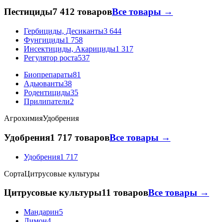
Пестициды
7 412 товаров
Все товары →
Гербициды, Десиканты
3 644
Фунгициды
1 758
Инсектициды, Акарициды
1 317
Регулятор роста
537
Биопрепараты
81
Адьюванты
38
Родентициды
35
Прилипатели
2
Агрохимия
Удобрения
Удобрения
1 717 товаров
Все товары →
Удобрения
1 717
Сорта
Цитрусовые культуры
Цитрусовые культуры
11 товаров
Все товары →
Мандарин
5
Лимон
4