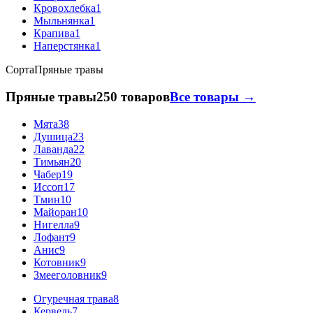
Кровохлебка
1
Мыльнянка
1
Крапива
1
Наперстянка
1
Сорта
Пряные травы
Пряные травы
250 товаров
Все товары →
Мята
38
Душица
23
Лаванда
22
Тимьян
20
Чабер
19
Иссоп
17
Тмин
10
Майоран
10
Нигелла
9
Лофант
9
Анис
9
Котовник
9
Змееголовник
9
Огуречная трава
8
Кервель
7