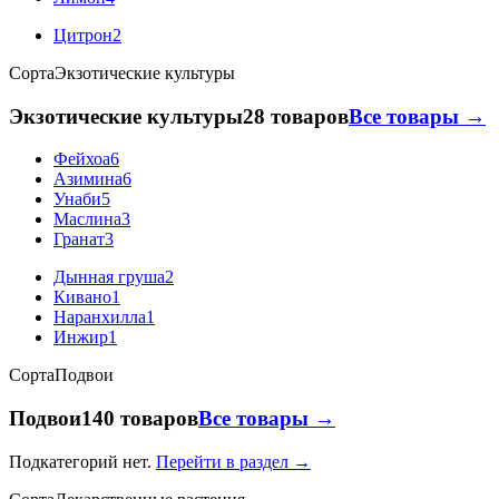
Цитрон
2
Сорта
Экзотические культуры
Экзотические культуры
28 товаров
Все товары →
Фейхоа
6
Азимина
6
Унаби
5
Маслина
3
Гранат
3
Дынная груша
2
Кивано
1
Наранхилла
1
Инжир
1
Сорта
Подвои
Подвои
140 товаров
Все товары →
Подкатегорий нет.
Перейти в раздел →