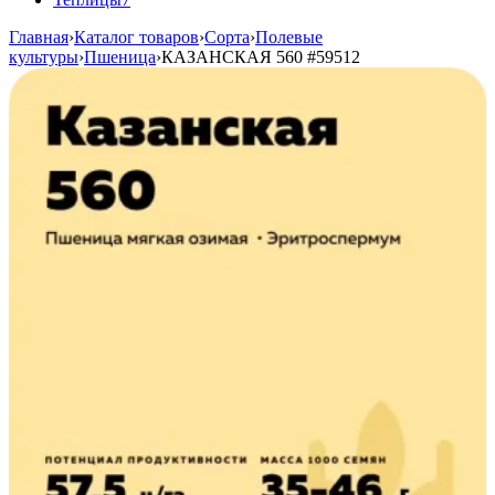
Главная
›
Каталог товаров
›
Сорта
›
Полевые
культуры
›
Пшеница
›
КАЗАНСКАЯ 560
#59512