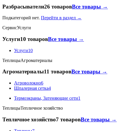
Разбрасыватели
26 товаров
Все товары →
Подкатегорий нет.
Перейти в раздел →
Сервис
Услуги
Услуги
10 товаров
Все товары →
Услуги
10
Теплицы
Агроматериалы
Агроматериалы
11 товаров
Все товары →
Агроволокно
6
Шпалерная сетка
4
Термоэкраны, Затеняющие сети
1
Теплицы
Тепличное хозяйство
Тепличное хозяйство
7 товаров
Все товары →
Теплицы
7