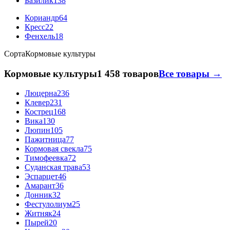
Базилик
138
Кориандр
64
Кресс
22
Фенхель
18
Сорта
Кормовые культуры
Кормовые культуры
1 458 товаров
Все товары →
Люцерна
236
Клевер
231
Кострец
168
Вика
130
Люпин
105
Пажитница
77
Кормовая свекла
75
Тимофеевка
72
Суданская трава
53
Эспарцет
46
Амарант
36
Донник
32
Фестулолиум
25
Житняк
24
Пырей
20