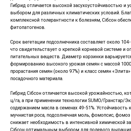
Гибрид отличается высокой засухоустойчивостью и у
выбором для различных климатических условий. Благо
комплексной толерантности к болезням, Сібсон обес
фитопатогенов.
Срок вегетации подсолнечника составляет около 104-1
что свидетельствует о крепкой корневой системе и 
питательных веществ. Диаметр корзинки варьируется 
формированию высокого урожая семян с массой 1000 
прорастания семян (около 97%) и класс семян «Элита
посадочного материала.
Гибрид Сібсон отличается высокой урожайностью, кото
ц/га, а при применении технологии SUMO/Гранстар/Эк
содержанием масла в семенах 49-51%. Устойчивость к
мучнистая роса, подсолнечная моль, фомопсис, фомоз 
снижает необходимость в интенсивной химической за
Сібсон оптимальным выбором для полевого выращива