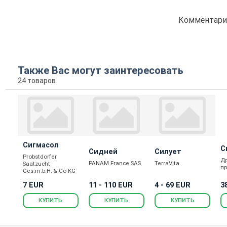
Комментарие
Также Вас могут заинтересовать
24 товаров
Сигмасол
С
Сидней
Силует
Probstdorfer
Д
PANAM France SAS
TerraVita
Saatzucht
п
Ges.m.b.H. & Co KG
11 - 110 EUR
4 - 69 EUR
7 EUR
3
КУПИТЬ
КУПИТЬ
КУПИТЬ