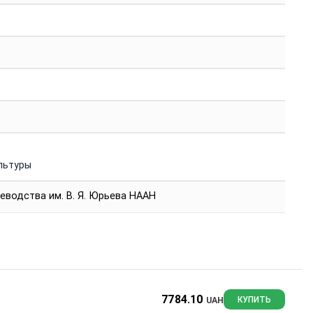
льтуры
еводства им. В. Я. Юрьева НААН
7784.10
UAH
КУПИТЬ