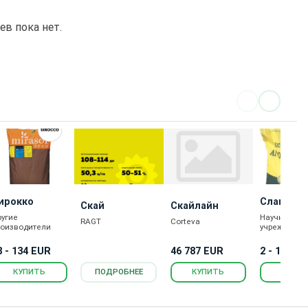
в пока нет.
ирокко
Славсон
Скай
Скайлайн
ругие
Научные
RAGT
Corteva
роизводители
учреждения
46 787 EUR
8 - 134 EUR
2 - 167 E
ПОДРОБНЕЕ
КУПИТЬ
КУПИТЬ
КУПИ