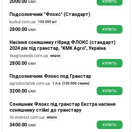
2000.00
UAH
КУПИТЬ
Подсолнечник "Флокс" (Стандарт)
kurkul.com.ua
150 000 шт
2800.00
UAH
КУПИТЬ
Насіння соняшнику гібрид ФЛОКС (стандарт)
2024 рік під гранстар, "KMK Agro", Україна
tkagroseeds.com.ua
мішок
2800.00
UAH
КУПИТЬ
Подсолнечник Флокс под Гранстар
agrodostatok.com.ua
1 п.е. (150 000 семян)
3200.00
UAH
КУПИТЬ
Соняшник Флокс під гранстар Екстра насіння
соняшнику стійкі до гранстару
td-everest.com.ua
мішок
3400.00
UAH
КУПИТЬ