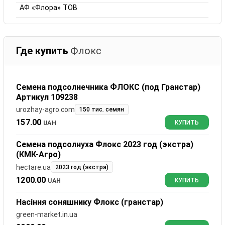
АФ «Флора» ТОВ
Где купить
Флокс
Семена подсолнечника ФЛОКС (под Гранстар)
Артикул 109238
urozhay-agro.com
150 тис. семян
157.00
UAH
КУПИТЬ
Семена подсолнуха Флокс 2023 год (экстра)
(КМК-Агро)
hectare.ua
2023 год (экстра)
1200.00
UAH
КУПИТЬ
Насіння соняшнику Флокс (гранстар)
green-market.in.ua