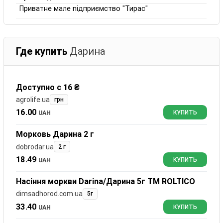
Приватне мале підприємство "Тирас"
Где купить
Дарина
Доступно с 16 ₴
agrolife.ua
грн
16.00
UAH
КУПИТЬ
Морковь Дарина 2 г
dobrodar.ua
2 г
18.49
UAH
КУПИТЬ
Насіння моркви Darina/Дарина 5г ТМ ROLTICO
dimsadhorod.com.ua
5г
33.40
UAH
КУПИТЬ