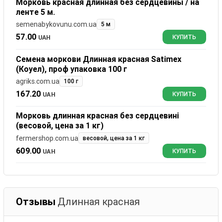
Морковь красная длинная без сердцевины / на
ленте 5 м.
semenabykovunu.com.ua
5 м
57.00
UAH
КУПИТЬ
Семена моркови Длинная красная Satimex
(Коуел), проф упаковка 100 г
agriks.com.ua
100 г
167.20
UAH
КУПИТЬ
Морковь длинная красная без сердцевині
(весовой, цена за 1 кг)
fermershop.com.ua
весовой, цена за 1 кг
609.00
UAH
КУПИТЬ
Отзывы
Длинная красная