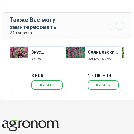
Также Вас могут
заинтересовать
24 товаров
Вкус
Солнцевский
Бергамота
Семко
Aelita
Семко-Юниор
3 EUR
1 - 100 EUR
КУПИТЬ
КУПИТЬ