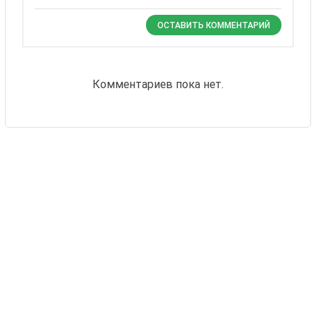
ОСТАВИТЬ КОММЕНТАРИЙ
Комментариев пока нет.
Также Вас могут
заинтересовать
24 товаров
Высокая
Рубин
Научные
Малина
учреждения
1 EUR