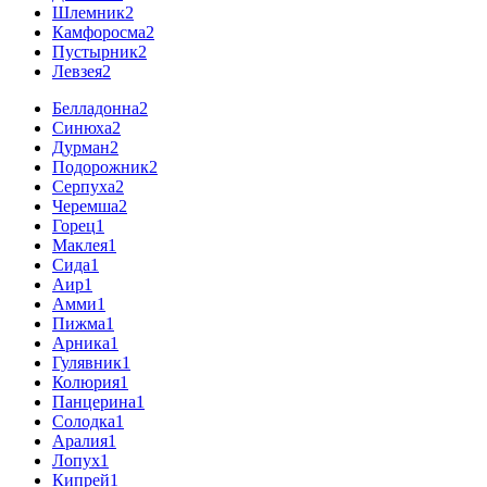
Шлемник
2
Камфоросма
2
Пустырник
2
Левзея
2
Белладонна
2
Синюха
2
Дурман
2
Подорожник
2
Серпуха
2
Черемша
2
Горец
1
Маклея
1
Сида
1
Аир
1
Амми
1
Пижма
1
Арника
1
Гулявник
1
Колюрия
1
Панцерина
1
Солодка
1
Аралия
1
Лопух
1
Кипрей
1