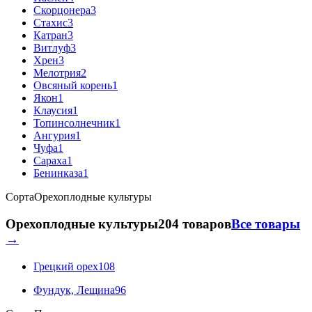
Скорцонера
3
Стахис
3
Катран
3
Витлуф
3
Хрен
3
Мелотрия
2
Овсяный корень
1
Якон
1
Клаусия
1
Топинсолнечник
1
Ангурия
1
Чуфа
1
Сараха
1
Бенинказа
1
Сорта
Орехоплодные культуры
Орехоплодные культуры
204 товаров
Все товары
→
Грецкий орех
108
Фундук, Лещина
96