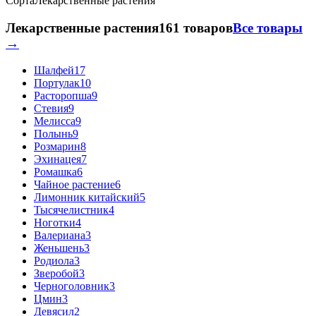
Сорта
Лекарственные растения
Лекарственные растения
161 товаров
Все товары
→
Шалфей
17
Портулак
10
Расторопша
9
Стевия
9
Мелисса
9
Полынь
9
Розмарин
8
Эхинацея
7
Ромашка
6
Чайное растение
6
Лимонник китайский
5
Тысячелистник
4
Ноготки
4
Валериана
3
Женьшень
3
Родиола
3
Зверобой
3
Черноголовник
3
Цмин
3
Девясил
2