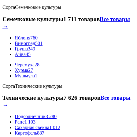
Сорта
Семечковые культуры
Семечковые культуры
1 711 товаров
Все товары
→
Яблоня
760
Виноград
501
Груша
349
Айва
45
Черемуха
28
Хурма
27
Мушмула
1
Сорта
Технические культуры
Технические культуры
7 626 товаров
Все товары
→
Подсолнечник
3 280
Рапс
1 103
Сахарная свекла
1 012
Картофель
887