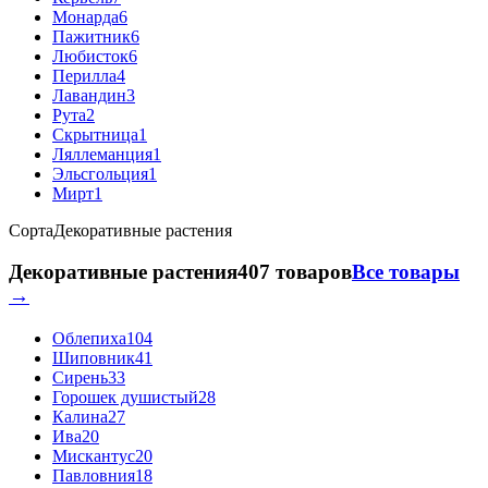
Монарда
6
Пажитник
6
Любисток
6
Перилла
4
Лавандин
3
Рута
2
Скрытница
1
Ляллеманция
1
Эльсгольция
1
Мирт
1
Сорта
Декоративные растения
Декоративные растения
407 товаров
Все товары
→
Облепиха
104
Шиповник
41
Сирень
33
Горошек душистый
28
Калина
27
Ива
20
Мискантус
20
Павловния
18