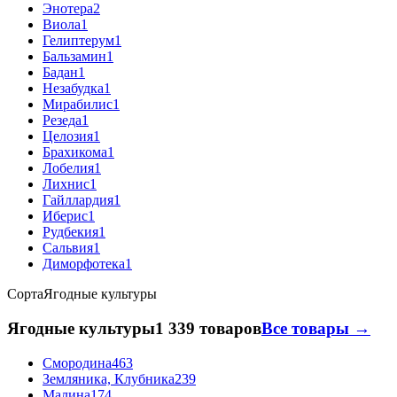
Энотера
2
Виола
1
Гелиптерум
1
Бальзамин
1
Бадан
1
Незабудка
1
Мирабилис
1
Резеда
1
Целозия
1
Брахикома
1
Лобелия
1
Лихнис
1
Гайллардия
1
Иберис
1
Рудбекия
1
Сальвия
1
Диморфотека
1
Сорта
Ягодные культуры
Ягодные культуры
1 339 товаров
Все товары →
Смородина
463
Земляника, Клубника
239
Малина
174