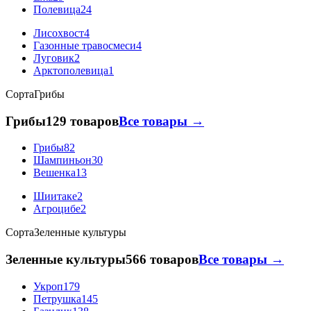
Полевица
24
Лисохвост
4
Газонные травосмеси
4
Луговик
2
Арктополевица
1
Сорта
Грибы
Грибы
129 товаров
Все товары →
Грибы
82
Шампиньон
30
Вешенка
13
Шиитаке
2
Агроцибе
2
Сорта
Зеленные культуры
Зеленные культуры
566 товаров
Все товары →
Укроп
179
Петрушка
145