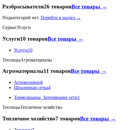
Разбрасыватели
26 товаров
Все товары →
Подкатегорий нет.
Перейти в раздел →
Сервис
Услуги
Услуги
10 товаров
Все товары →
Услуги
10
Теплицы
Агроматериалы
Агроматериалы
11 товаров
Все товары →
Агроволокно
6
Шпалерная сетка
4
Термоэкраны, Затеняющие сети
1
Теплицы
Тепличное хозяйство
Тепличное хозяйство
7 товаров
Все товары →
Теплицы
7