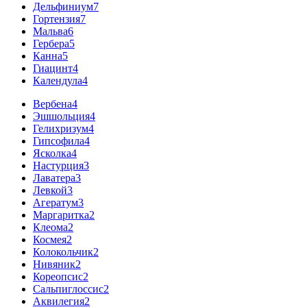
Дельфиниум
7
Гортензия
7
Мальва
6
Гербера
5
Канна
5
Гиацинт
4
Календула
4
Вербена
4
Эшшольция
4
Гелихризум
4
Гипсофила
4
Ясколка
4
Настурция
3
Лаватера
3
Левкой
3
Агератум
3
Маргаритка
2
Клеома
2
Космея
2
Колокольчик
2
Нивяник
2
Кореопсис
2
Сальпиглоссис
2
Аквилегия
2