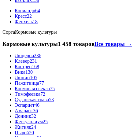
Базилик
138
Кориандр
64
Кресс
22
Фенхель
18
Сорта
Кормовые культуры
Кормовые культуры
1 458 товаров
Все товары →
Люцерна
236
Клевер
231
Кострец
168
Вика
130
Люпин
105
Пажитница
77
Кормовая свекла
75
Тимофеевка
72
Суданская трава
53
Эспарцет
46
Амарант
36
Донник
32
Фестулолиум
25
Житняк
24
Пырей
20