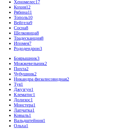
Хеномелес
17
Кохия
12
Рябина
11
Тополь
10
Вейгела
9
Сосна
8
Шелковица
8
Традесканция
8
Ипомея
7
Рододендрон
3
Боярышник
3
Можжевельник
2
Пихта
2
Чубушник
2
Никандра физалисовидная
2
Туя
1
Джузгун
1
Клематис
1
Долихос
1
Монстера
1
Лапчатка
1
Ковыль
1
Вальдштейния
1
Ольха
1