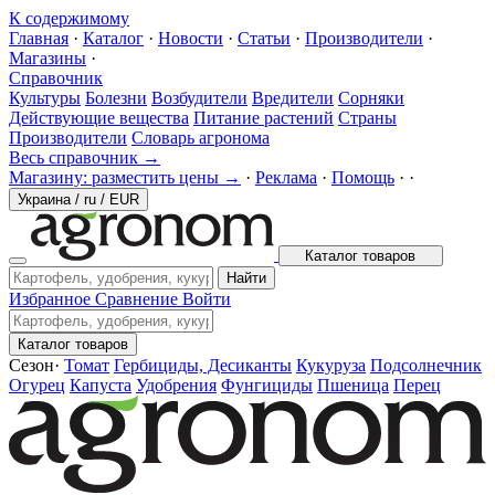
К содержимому
Главная
·
Каталог
·
Новости
·
Статьи
·
Производители
·
Магазины
·
Справочник
Культуры
Болезни
Возбудители
Вредители
Сорняки
Действующие вещества
Питание растений
Страны
Производители
Словарь агронома
Весь справочник →
Магазину: разместить цены →
·
Реклама
·
Помощь
·
·
Украина
/
ru
/
EUR
Каталог товаров
Найти
Избранное
Сравнение
Войти
Каталог товаров
Сезон
·
Томат
Гербициды, Десиканты
Кукуруза
Подсолнечник
Огурец
Капуста
Удобрения
Фунгициды
Пшеница
Перец