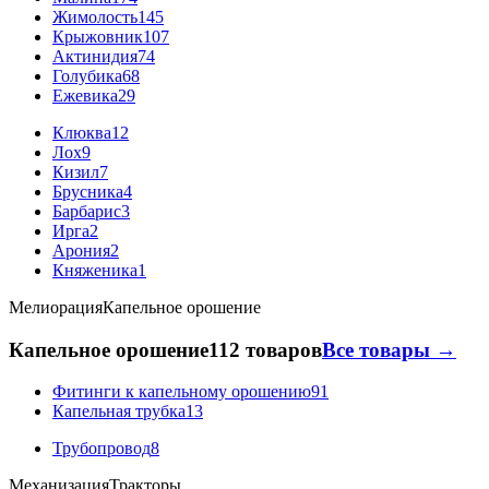
Жимолость
145
Крыжовник
107
Актинидия
74
Голубика
68
Ежевика
29
Клюква
12
Лох
9
Кизил
7
Брусника
4
Барбарис
3
Ирга
2
Арония
2
Княженика
1
Мелиорация
Капельное орошение
Капельное орошение
112 товаров
Все товары →
Фитинги к капельному орошению
91
Капельная трубка
13
Трубопровод
8
Механизация
Тракторы