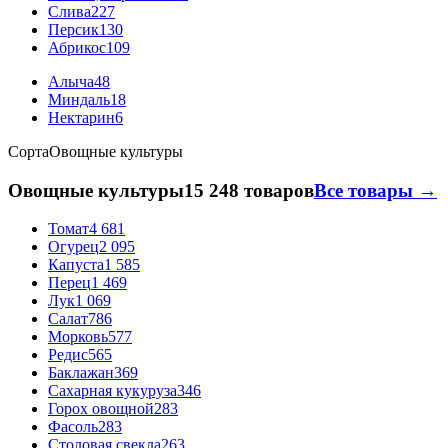
Слива
227
Персик
130
Абрикос
109
Алыча
48
Миндаль
18
Нектарин
6
Сорта
Овощные культуры
Овощные культуры
15 248 товаров
Все товары →
Томат
4 681
Огурец
2 095
Капуста
1 585
Перец
1 469
Лук
1 069
Салат
786
Морковь
577
Редис
565
Баклажан
369
Сахарная кукуруза
346
Горох овощной
283
Фасоль
283
Столовая свекла
263