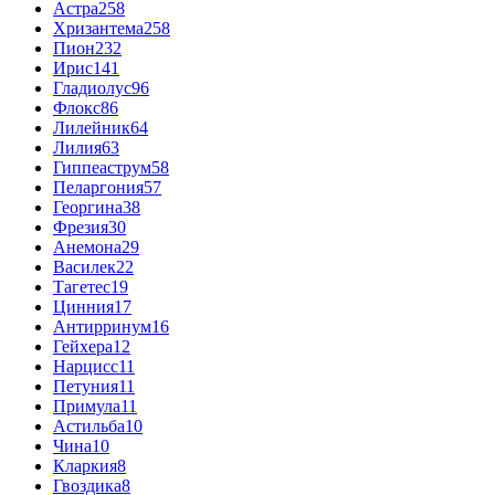
Астра
258
Хризантема
258
Пион
232
Ирис
141
Гладиолус
96
Флокс
86
Лилейник
64
Лилия
63
Гиппеаструм
58
Пеларгония
57
Георгина
38
Фрезия
30
Анемона
29
Василек
22
Тагетес
19
Цинния
17
Антирринум
16
Гейхера
12
Нарцисс
11
Петуния
11
Примула
11
Астильба
10
Чина
10
Кларкия
8
Гвоздика
8