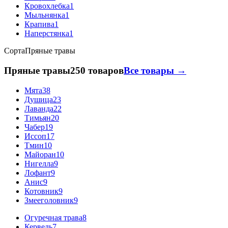
Кровохлебка
1
Мыльнянка
1
Крапива
1
Наперстянка
1
Сорта
Пряные травы
Пряные травы
250 товаров
Все товары →
Мята
38
Душица
23
Лаванда
22
Тимьян
20
Чабер
19
Иссоп
17
Тмин
10
Майоран
10
Нигелла
9
Лофант
9
Анис
9
Котовник
9
Змееголовник
9
Огуречная трава
8
Кервель
7