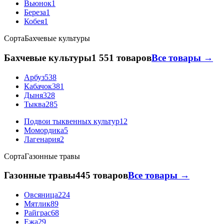
Вьюнок
1
Береза
1
Кобея
1
Сорта
Бахчевые культуры
Бахчевые культуры
1 551 товаров
Все товары →
Арбуз
538
Кабачок
381
Дыня
328
Тыква
285
Подвои тыквенных культур
12
Момордика
5
Лагенария
2
Сорта
Газонные травы
Газонные травы
445 товаров
Все товары →
Овсяница
224
Мятлик
89
Райграс
68
Ежа
29