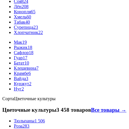
Соя
824
Лён
208
Конопля
65
Хмель
60
Табак
40
Сурепица
23
Хлопчатник
22
Мак
19
Рыжик
18
Сафлор
18
Гуар
17
Батат
10
Клещевина
7
Крамбе
6
Вайда
3
Кунжут
2
Нуг
2
Сорта
Цветочные культуры
Цветочные культуры
3 458 товаров
Все товары →
Тюльпаны
1 506
Роза
283