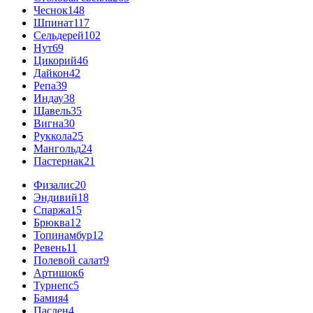
Чеснок
148
Шпинат
117
Сельдерей
102
Нут
69
Цикорий
46
Дайкон
42
Репа
39
Индау
38
Щавель
35
Вигна
30
Руккола
25
Мангольд
24
Пастернак
21
Физалис
20
Эндивий
18
Спаржа
15
Брюква
12
Топинамбур
12
Ревень
11
Полевой салат
9
Артишок
6
Турнепс
5
Бамия
4
Паслен
4