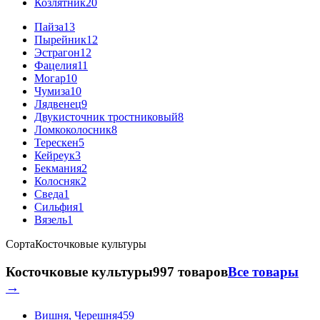
Козлятник
20
Пайза
13
Пырейник
12
Эстрагон
12
Фацелия
11
Могар
10
Чумиза
10
Лядвенец
9
Двукисточник тростниковый
8
Ломкоколосник
8
Терескен
5
Кейреук
3
Бекмания
2
Колосняк
2
Сведа
1
Сильфия
1
Вязель
1
Сорта
Косточковые культуры
Косточковые культуры
997 товаров
Все товары
→
Вишня, Черешня
459