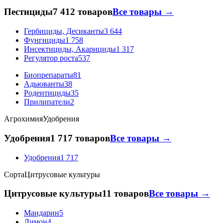
Пестициды
7 412 товаров
Все товары →
Гербициды, Десиканты
3 644
Фунгициды
1 758
Инсектициды, Акарициды
1 317
Регулятор роста
537
Биопрепараты
81
Адьюванты
38
Родентициды
35
Прилипатели
2
Агрохимия
Удобрения
Удобрения
1 717 товаров
Все товары →
Удобрения
1 717
Сорта
Цитрусовые культуры
Цитрусовые культуры
11 товаров
Все товары →
Мандарин
5
Лимон
4