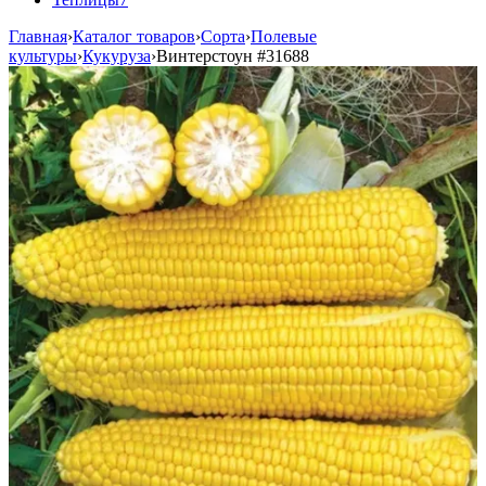
Главная
›
Каталог товаров
›
Сорта
›
Полевые
культуры
›
Кукуруза
›
Винтерстоун
#31688