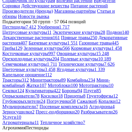
Справочник по культурам
Болезни растений
Вредители
Сорняки
Действующие вещества
Питание растений
Производители (бренды)
Магазины-партнёры
Статьи и
обзоры
Новости рынка
Подкатегории
50 групп · 57 064 позиций
Пестициды
7 412
Удобрения
1 717
Цитрусовые культуры
11
Экзотические культуры
28
Подвои
140
Лекарственные растения
161
Пряные травы
250
Декоративные
растения
407
Бахчевые культуры
1 551
Газонные травы
445
Грибы
129
Зеленные культуры
566
Кормовые культуры
1 458
Косточковые культуры
997
Овощные культуры
15 248
Орехоплодные культуры
204
Полевые культуры
10 189
Семечковые культуры
1 711
Технические культуры
7 626
Цветочные культуры
3 458
Ягодные культуры
1 339
Капельное орошение
112
Тракторы
312
Минитракторы
89
Комбайны
234
Мини-
комбайны
6
Жатки
107
Мотоблоки
100
Мототракторы
10
Сеялки
124
Культиваторы
422
Бороны
94
Плуги
85
Опрыскиватели
78
Косилки
18
Прицепы
8
Грунтофрезы
12
Глубокорыхлители
24
Погрузчики
58
Сажалки
6
Копалки
12
Мульчирователи
7
Посевные комплексы
16
Агродроны
4
Зерносушилки
2
Пресс-подборщики
20
Разбрасыватели
26
Услуги
10
Агроматериалы
11
Тепличное хозяйство
7
Агрохимия
Пестициды