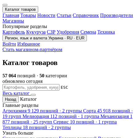
Каталог товаров
Главная
Товары
Новости
Статьи
Справочник
Производители
Магазины
Популярные разделы
Картофель
Кукуруза
СЗР
Удобрения
Семена
Техника
Регион, язык и валюта
Украина · RU · EUR
Войти
Избранное
Стать магазином-партнёром
Каталог товаров
57 064
позиций ·
50
категории
обновлено сегодня
ESC
Весь каталог
Каталог
Назад
Главные разделы
Агрохимия
9 129 позиций · 2 группы
Сорта
45 918 позиций ·
19 групп
Мелиорация
112 позиций · 1 группа
Механизация
1
877 позиций · 25 групп
Сервис
10 позиций · 1 группа
Теплицы
18 позиций · 2 группы
Узнать больше