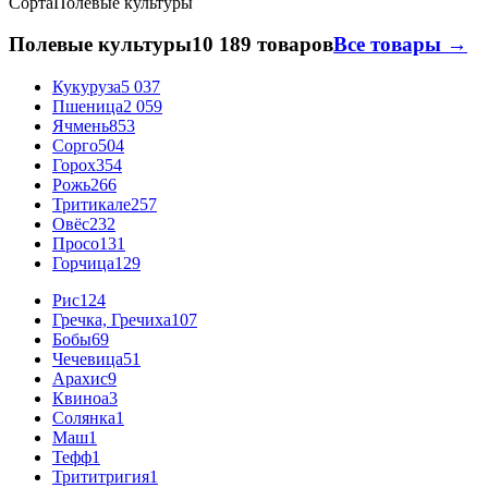
Сорта
Полевые культуры
Полевые культуры
10 189 товаров
Все товары →
Кукуруза
5 037
Пшеница
2 059
Ячмень
853
Сорго
504
Горох
354
Рожь
266
Тритикале
257
Овёс
232
Просо
131
Горчица
129
Рис
124
Гречка, Гречиха
107
Бобы
69
Чечевица
51
Арахис
9
Квиноа
3
Солянка
1
Маш
1
Тефф
1
Трититригия
1