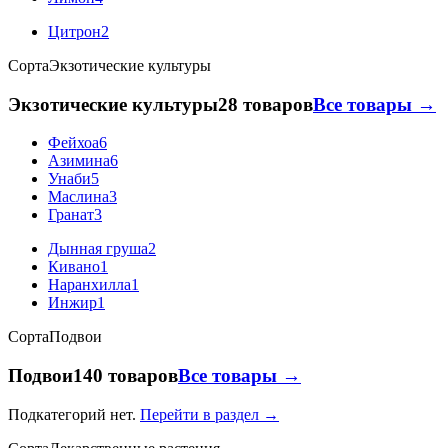
Цитрон
2
Сорта
Экзотические культуры
Экзотические культуры
28 товаров
Все товары →
Фейхоа
6
Азимина
6
Унаби
5
Маслина
3
Гранат
3
Дынная груша
2
Кивано
1
Наранхилла
1
Инжир
1
Сорта
Подвои
Подвои
140 товаров
Все товары →
Подкатегорий нет.
Перейти в раздел →