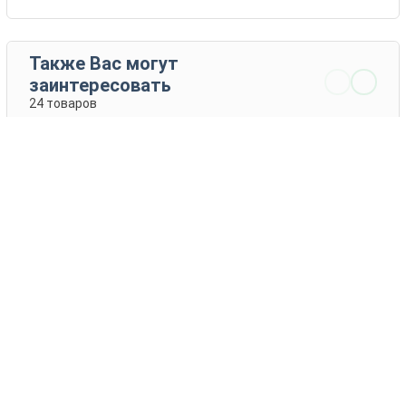
Также Вас могут
заинтересовать
24 товаров
Центер
Сервис
Другие
Feldsaaten
производители
Freudenberger
GmbH & Co. KG
ПОДРОБНЕЕ
ПОДРОБНЕЕ