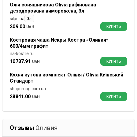
Олія соняшникова Olivia рафінована
дезодорована виморожена, 3л
silpo.ua
3л
209.00
UAH
КУПИТЬ
Костровая чаша Искры Костра «Оливия»
600/4мм графит
na-kostre.ru
10737.91
UAH
КУПИТЬ
Кухня кутова комплект Олівія / Olivia Київський
Стандарт
shopomag.com.ua
28841.00
UAH
КУПИТЬ
Отзывы
Оливия