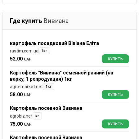
Где купить
Вивиана
картофель посадковий Вівіана Еліта
rastim.com.ua
1кг
52.00
UAH
КУПИТЬ
Картофель "Вивиана" семенной ранний (на
варку, 1 репродукция) 1кг
agro-market.net
1кг
58.00
UAH
КУПИТЬ
Картофель посевной Вивиана
agrobiz.net
кг
75.00
UAH
КУПИТЬ
Картофель посевной Вивиана