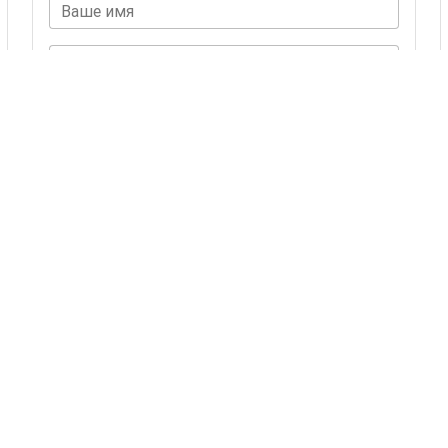
Ваше имя
Комментарий
ОСТАВИТЬ КОММЕНТАРИЙ
Комментариев пока нет.
Также Вас могут
заинтересовать
24 товаров