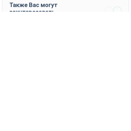
Также Вас могут
заинтересовать
24 товаров
Воля
ВР 808
Научные
KWS
учреждения
ПОДРОБНЕЕ
ПОДРОБНЕЕ
Каталог товаров
Новости
Статьи
Обратная связь
RSS