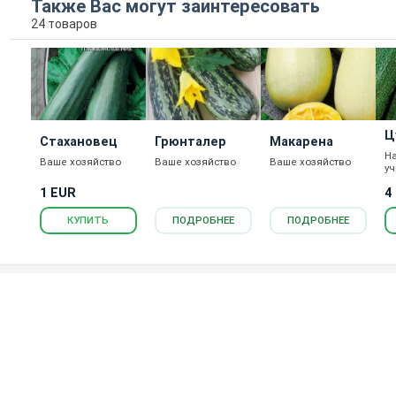
Также Вас могут заинтересовать
24 товаров
Ц
Стахановец
Грюнталер
Макарена
Н
Ваше хозяйство
Ваше хозяйство
Ваше хозяйство
у
1 EUR
4
КУПИТЬ
ПОДРОБНЕЕ
ПОДРОБНЕЕ
Агрономический портал Агроном.Инфо