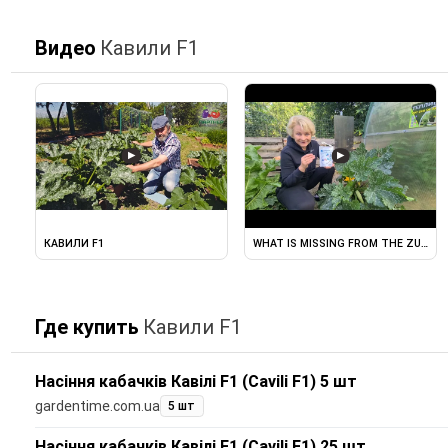
Видео
Кавили F1
▶
▶
КАВИЛИ F1
WHAT IS MISSING FROM THE ZUCCHIN
Где купить
Кавили F1
Насіння кабачків Кавілі F1 (Cavili F1) 5 шт
gardentime.com.ua
5 шт
Насіння кабачків Кавілі F1 (Cavili F1) 25 шт