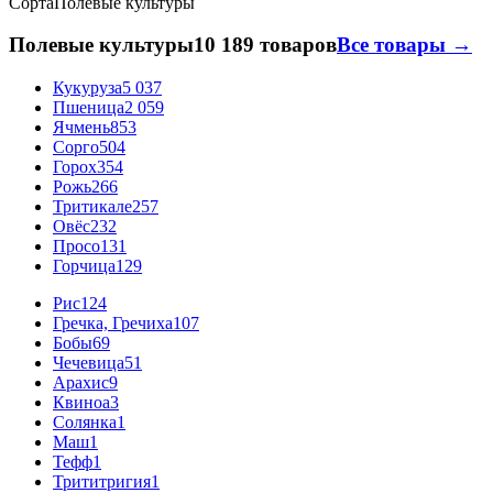
Сорта
Полевые культуры
Полевые культуры
10 189 товаров
Все товары →
Кукуруза
5 037
Пшеница
2 059
Ячмень
853
Сорго
504
Горох
354
Рожь
266
Тритикале
257
Овёс
232
Просо
131
Горчица
129
Рис
124
Гречка, Гречиха
107
Бобы
69
Чечевица
51
Арахис
9
Квиноа
3
Солянка
1
Маш
1
Тефф
1
Трититригия
1