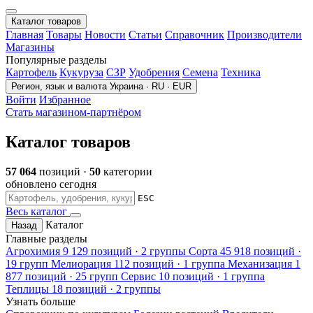
Каталог товаров
Главная
Товары
Новости
Статьи
Справочник
Производители
Магазины
Популярные разделы
Картофель
Кукуруза
СЗР
Удобрения
Семена
Техника
Регион, язык и валюта
Украина · RU · EUR
Войти
Избранное
Стать магазином-партнёром
Каталог товаров
57 064
позиций ·
50
категории
обновлено сегодня
ESC
Весь каталог
Каталог
Назад
Главные разделы
Агрохимия
9 129 позиций · 2 группы
Сорта
45 918 позиций ·
19 групп
Мелиорация
112 позиций · 1 группа
Механизация
1
877 позиций · 25 групп
Сервис
10 позиций · 1 группа
Теплицы
18 позиций · 2 группы
Узнать больше