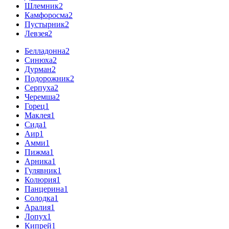
Шлемник
2
Камфоросма
2
Пустырник
2
Левзея
2
Белладонна
2
Синюха
2
Дурман
2
Подорожник
2
Серпуха
2
Черемша
2
Горец
1
Маклея
1
Сида
1
Аир
1
Амми
1
Пижма
1
Арника
1
Гулявник
1
Колюрия
1
Панцерина
1
Солодка
1
Аралия
1
Лопух
1
Кипрей
1