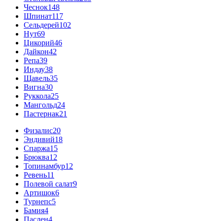
Чеснок
148
Шпинат
117
Сельдерей
102
Нут
69
Цикорий
46
Дайкон
42
Репа
39
Индау
38
Щавель
35
Вигна
30
Руккола
25
Мангольд
24
Пастернак
21
Физалис
20
Эндивий
18
Спаржа
15
Брюква
12
Топинамбур
12
Ревень
11
Полевой салат
9
Артишок
6
Турнепс
5
Бамия
4
Паслен
4