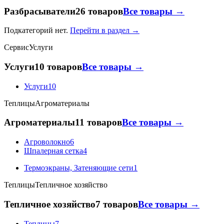
Разбрасыватели
26 товаров
Все товары →
Подкатегорий нет.
Перейти в раздел →
Сервис
Услуги
Услуги
10 товаров
Все товары →
Услуги
10
Теплицы
Агроматериалы
Агроматериалы
11 товаров
Все товары →
Агроволокно
6
Шпалерная сетка
4
Термоэкраны, Затеняющие сети
1
Теплицы
Тепличное хозяйство
Тепличное хозяйство
7 товаров
Все товары →
Теплицы
7