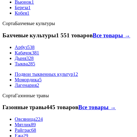
Вьюнок
1
Береза
1
Кобея
1
Сорта
Бахчевые культуры
Бахчевые культуры
1 551 товаров
Все товары →
Арбуз
538
Кабачок
381
Дыня
328
Тыква
285
Подвои тыквенных культур
12
Момордика
5
Лагенария
2
Сорта
Газонные травы
Газонные травы
445 товаров
Все товары →
Овсяница
224
Мятлик
89
Райграс
68
Ежа
29