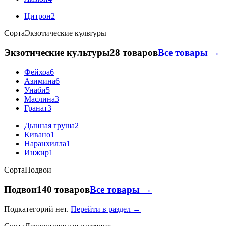
Цитрон
2
Сорта
Экзотические культуры
Экзотические культуры
28 товаров
Все товары →
Фейхоа
6
Азимина
6
Унаби
5
Маслина
3
Гранат
3
Дынная груша
2
Кивано
1
Наранхилла
1
Инжир
1
Сорта
Подвои
Подвои
140 товаров
Все товары →
Подкатегорий нет.
Перейти в раздел →