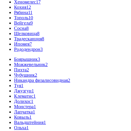
Хеномелес
17
Кохия
12
Рябина
11
Тополь
10
Вейгела
9
Сосна
8
Шелковица
8
Традесканция
8
Ипомея
7
Рододендрон
3
Боярышник
3
Можжевельник
2
Пихта
2
Чубушник
2
Никандра физалисовидная
2
Туя
1
Джузгун
1
Клематис
1
Долихос
1
Монстера
1
Лапчатка
1
Ковыль
1
Вальдштейния
1
Ольха
1