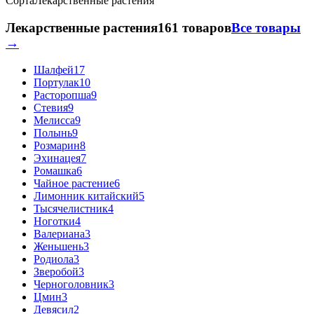
Сорта
Лекарственные растения
Лекарственные растения
161 товаров
Все товары
→
Шалфей
17
Портулак
10
Расторопша
9
Стевия
9
Мелисса
9
Полынь
9
Розмарин
8
Эхинацея
7
Ромашка
6
Чайное растение
6
Лимонник китайский
5
Тысячелистник
4
Ноготки
4
Валериана
3
Женьшень
3
Родиола
3
Зверобой
3
Черноголовник
3
Цмин
3
Девясил
2