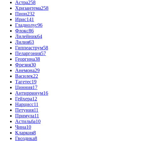
Астра
258
Хризантема
258
Пион
232
Ирис
141
Гладиолус
96
Флокс
86
Лилейник
64
Лилия
63
Гиппеаструм
58
Пеларгония
57
Георгина
38
Фрезия
30
Анемона
29
Василек
22
Тагетес
19
Цинния
17
Антирринум
16
Гейхера
12
Нарцисс
11
Петуния
11
Примула
11
Астильба
10
Чина
10
Кларкия
8
Гвоздика
8