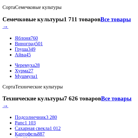
Сорта
Семечковые культуры
Семечковые культуры
1 711 товаров
Все товары
→
Яблоня
760
Виноград
501
Груша
349
Айва
45
Черемуха
28
Хурма
27
Мушмула
1
Сорта
Технические культуры
Технические культуры
7 626 товаров
Все товары
→
Подсолнечник
3 280
Рапс
1 103
Сахарная свекла
1 012
Картофель
887