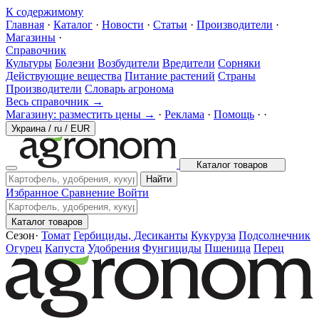
К содержимому
Главная
·
Каталог
·
Новости
·
Статьи
·
Производители
·
Магазины
·
Справочник
Культуры
Болезни
Возбудители
Вредители
Сорняки
Действующие вещества
Питание растений
Страны
Производители
Словарь агронома
Весь справочник →
Магазину: разместить цены →
·
Реклама
·
Помощь
·
·
Украина
/
ru
/
EUR
Каталог товаров
Найти
Избранное
Сравнение
Войти
Каталог товаров
Сезон
·
Томат
Гербициды, Десиканты
Кукуруза
Подсолнечник
Огурец
Капуста
Удобрения
Фунгициды
Пшеница
Перец