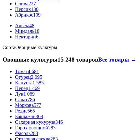
Слива
227
Персик
130
Абрикос
109
Алыча
48
Миндаль
18
Нектарин
6
Сорта
Овощные культуры
Овощные культуры
15 248 товаров
Все товары →
Томат
4 681
Огурец
2 095
Капуста
1 585
Перец
1 469
Лук
1 069
Салат
786
Морковь
577
Редис
565
Баклажан
369
Сахарная кукуруза
346
Горох овощной
283
Фасоль
283
Столовая свекла
263