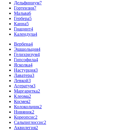
Дельфиниум
7
Гортензия
7
Мальва
6
Гербера
5
Канна
5
Гиацинт
4
Календула
4
Вербена
4
Эшшольция
4
Гелихризум
4
Гипсофила
4
Ясколка
4
Настурция
3
Лаватера
3
Левкой
3
Агератум
3
Маргаритка
2
Клеома
2
Космея
2
Колокольчик
2
Нивяник
2
Кореопсис
2
Сальпиглоссис
2
Аквилегия
2