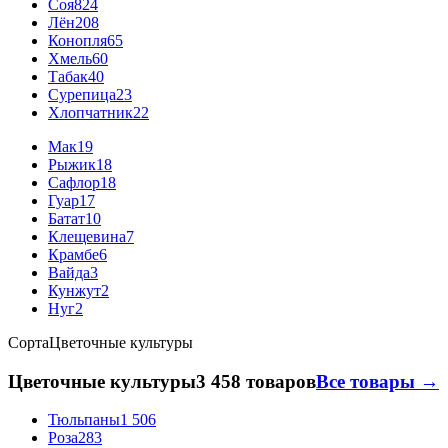
Соя
824
Лён
208
Конопля
65
Хмель
60
Табак
40
Сурепица
23
Хлопчатник
22
Мак
19
Рыжик
18
Сафлор
18
Гуар
17
Батат
10
Клещевина
7
Крамбе
6
Вайда
3
Кунжут
2
Нуг
2
Сорта
Цветочные культуры
Цветочные культуры
3 458 товаров
Все товары →
Тюльпаны
1 506
Роза
283