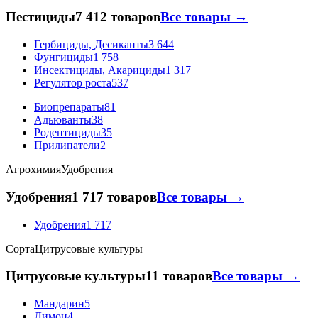
Пестициды
7 412 товаров
Все товары →
Гербициды, Десиканты
3 644
Фунгициды
1 758
Инсектициды, Акарициды
1 317
Регулятор роста
537
Биопрепараты
81
Адьюванты
38
Родентициды
35
Прилипатели
2
Агрохимия
Удобрения
Удобрения
1 717 товаров
Все товары →
Удобрения
1 717
Сорта
Цитрусовые культуры
Цитрусовые культуры
11 товаров
Все товары →
Мандарин
5
Лимон
4