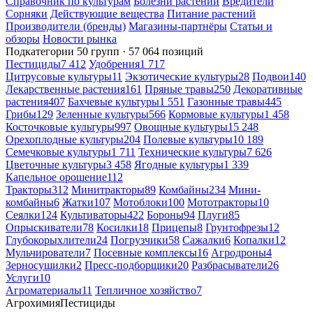
Справочник по культурам
Болезни растений
Вредители
Сорняки
Действующие вещества
Питание растений
Производители (бренды)
Магазины-партнёры
Статьи и
обзоры
Новости рынка
Подкатегории
50 групп · 57 064 позиций
Пестициды
7 412
Удобрения
1 717
Цитрусовые культуры
11
Экзотические культуры
28
Подвои
140
Лекарственные растения
161
Пряные травы
250
Декоративные
растения
407
Бахчевые культуры
1 551
Газонные травы
445
Грибы
129
Зеленные культуры
566
Кормовые культуры
1 458
Косточковые культуры
997
Овощные культуры
15 248
Орехоплодные культуры
204
Полевые культуры
10 189
Семечковые культуры
1 711
Технические культуры
7 626
Цветочные культуры
3 458
Ягодные культуры
1 339
Капельное орошение
112
Тракторы
312
Минитракторы
89
Комбайны
234
Мини-
комбайны
6
Жатки
107
Мотоблоки
100
Мототракторы
10
Сеялки
124
Культиваторы
422
Бороны
94
Плуги
85
Опрыскиватели
78
Косилки
18
Прицепы
8
Грунтофрезы
12
Глубокорыхлители
24
Погрузчики
58
Сажалки
6
Копалки
12
Мульчирователи
7
Посевные комплексы
16
Агродроны
4
Зерносушилки
2
Пресс-подборщики
20
Разбрасыватели
26
Услуги
10
Агроматериалы
11
Тепличное хозяйство
7
Агрохимия
Пестициды