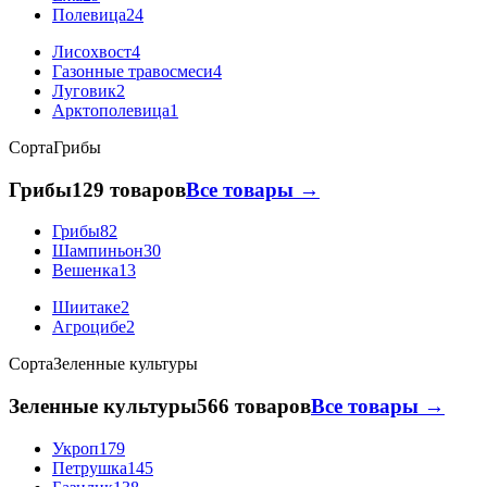
Полевица
24
Лисохвост
4
Газонные травосмеси
4
Луговик
2
Арктополевица
1
Сорта
Грибы
Грибы
129 товаров
Все товары →
Грибы
82
Шампиньон
30
Вешенка
13
Шиитаке
2
Агроцибе
2
Сорта
Зеленные культуры
Зеленные культуры
566 товаров
Все товары →
Укроп
179
Петрушка
145