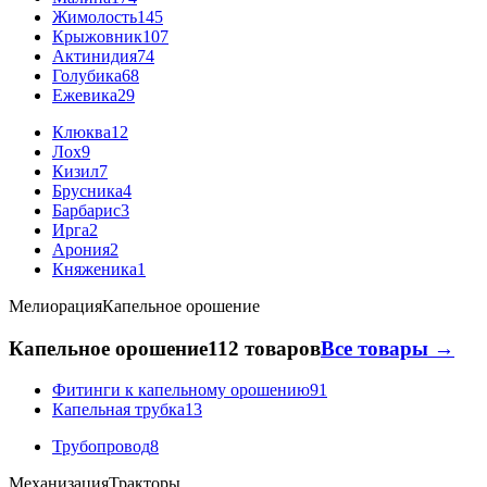
Жимолость
145
Крыжовник
107
Актинидия
74
Голубика
68
Ежевика
29
Клюква
12
Лох
9
Кизил
7
Брусника
4
Барбарис
3
Ирга
2
Арония
2
Княженика
1
Мелиорация
Капельное орошение
Капельное орошение
112 товаров
Все товары →
Фитинги к капельному орошению
91
Капельная трубка
13
Трубопровод
8
Механизация
Тракторы