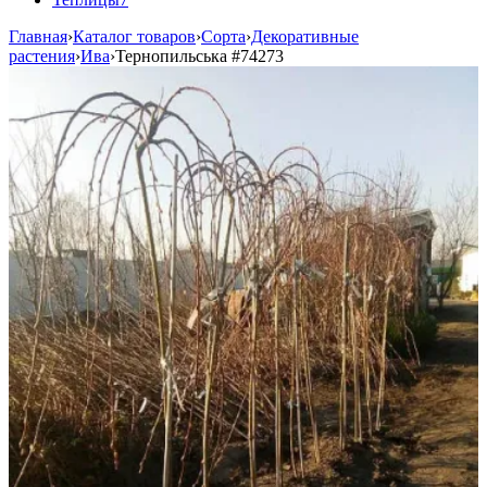
Главная
›
Каталог товаров
›
Сорта
›
Декоративные
растения
›
Ива
›
Тернопильська
#74273