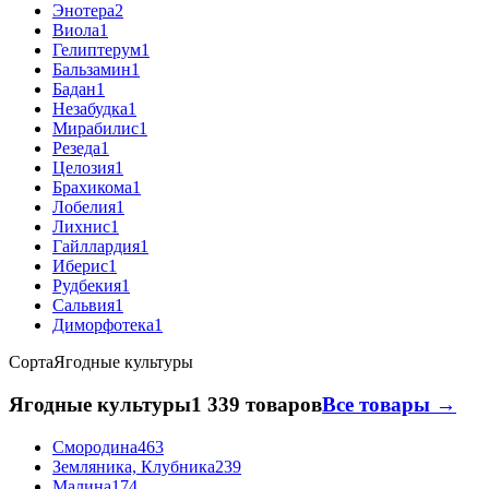
Энотера
2
Виола
1
Гелиптерум
1
Бальзамин
1
Бадан
1
Незабудка
1
Мирабилис
1
Резеда
1
Целозия
1
Брахикома
1
Лобелия
1
Лихнис
1
Гайллардия
1
Иберис
1
Рудбекия
1
Сальвия
1
Диморфотека
1
Сорта
Ягодные культуры
Ягодные культуры
1 339 товаров
Все товары →
Смородина
463
Земляника, Клубника
239
Малина
174