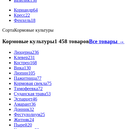
Базилик
138
Кориандр
64
Кресс
22
Фенхель
18
Сорта
Кормовые культуры
Кормовые культуры
1 458 товаров
Все товары →
Люцерна
236
Клевер
231
Кострец
168
Вика
130
Люпин
105
Пажитница
77
Кормовая свекла
75
Тимофеевка
72
Суданская трава
53
Эспарцет
46
Амарант
36
Донник
32
Фестулолиум
25
Житняк
24
Пырей
20