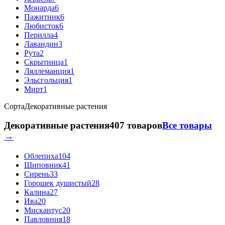
Монарда
6
Пажитник
6
Любисток
6
Перилла
4
Лавандин
3
Рута
2
Скрытница
1
Ляллеманция
1
Эльсгольция
1
Мирт
1
Сорта
Декоративные растения
Декоративные растения
407 товаров
Все товары
→
Облепиха
104
Шиповник
41
Сирень
33
Горошек душистый
28
Калина
27
Ива
20
Мискантус
20
Павловния
18