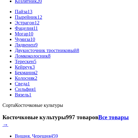
Козлятник
20
Пайза
13
Пырейник
12
Эстрагон
12
Фацелия
11
Могар
10
Чумиза
10
Лядвенец
9
Двукисточник тростниковый
8
Ломкоколосник
8
Терескен
5
Кейреук
3
Бекмания
2
Колосняк
2
Сведа
1
Сильфия
1
Вязель
1
Сорта
Косточковые культуры
Косточковые культуры
997 товаров
Все товары
→
Вишня, Черешня
459