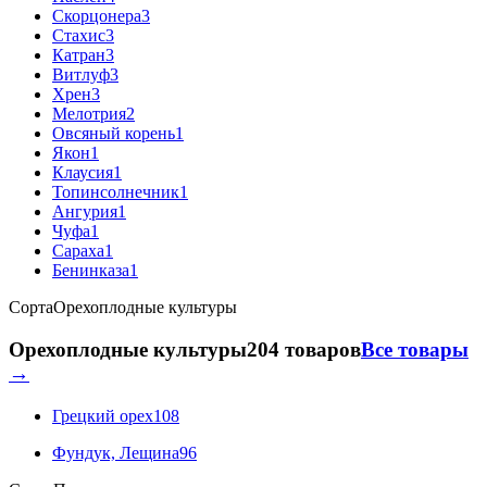
Скорцонера
3
Стахис
3
Катран
3
Витлуф
3
Хрен
3
Мелотрия
2
Овсяный корень
1
Якон
1
Клаусия
1
Топинсолнечник
1
Ангурия
1
Чуфа
1
Сараха
1
Бенинказа
1
Сорта
Орехоплодные культуры
Орехоплодные культуры
204 товаров
Все товары
→
Грецкий орех
108
Фундук, Лещина
96