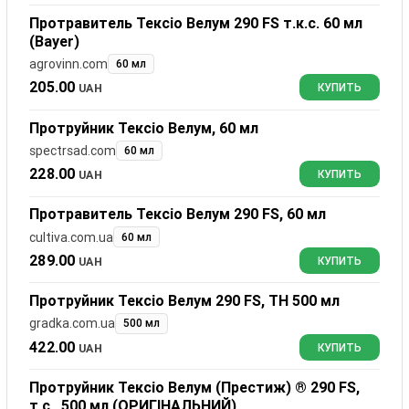
Протравитель Тексіо Велум 290 FS т.к.с. 60 мл
(Bayer)
agrovinn.com
60 мл
205.00
UAH
КУПИТЬ
Протруйник Тексіо Велум, 60 мл
spectrsad.com
60 мл
228.00
UAH
КУПИТЬ
Протравитель Тексіо Велум 290 FS, 60 мл
cultiva.com.ua
60 мл
289.00
UAH
КУПИТЬ
Протруйник Тексіо Велум 290 FS, ТН 500 мл
gradka.com.ua
500 мл
422.00
UAH
КУПИТЬ
Протруйник Тексіо Велум (Престиж) ® 290 FS,
т.с., 500 мл (ОРИГІНАЛЬНИЙ)