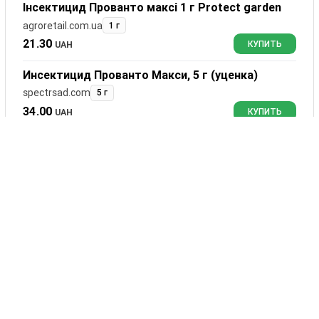
Інсектицид Прованто максі 1 г Protect garden
agroretail.com.ua
1 г
21.30
UAH
КУПИТЬ
Инсектицид Прованто Макси, 5 г (уценка)
spectrsad.com
5 г
34.00
UAH
КУПИТЬ
Прованто Максі в.г. 5 г (Bayer)
agrovinn.com
5 г
41.00
UAH
КУПИТЬ
Инсектицид Прованто Макси (Конфидор), Bayer
(Германия), 5 г
shoproslo.com.ua
5 г
45.00
UAH
КУПИТЬ
Прованто Макси 5 г инсектицид, Protect Garden
sezon.com.ua
5 г