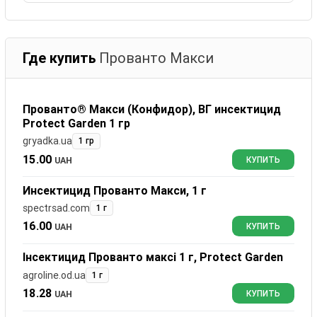
Где купить
Прованто Макси
Прованто® Макси (Конфидор), ВГ инсектицид
Protect Garden 1 гр
gryadka.ua
1 гр
15.00
UAH
КУПИТЬ
Инсектицид Прованто Макси, 1 г
spectrsad.com
1 г
16.00
UAH
КУПИТЬ
Інсектицид Прованто максі 1 г, Protect Garden
agroline.od.ua
1 г
18.28
UAH
КУПИТЬ