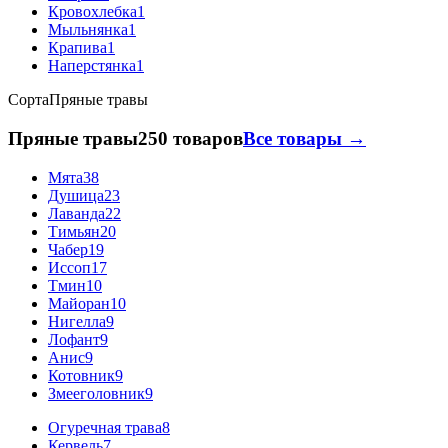
Кровохлебка
1
Мыльнянка
1
Крапива
1
Наперстянка
1
Сорта
Пряные травы
Пряные травы
250 товаров
Все товары →
Мята
38
Душица
23
Лаванда
22
Тимьян
20
Чабер
19
Иссоп
17
Тмин
10
Майоран
10
Нигелла
9
Лофант
9
Анис
9
Котовник
9
Змееголовник
9
Огуречная трава
8
Кервель
7