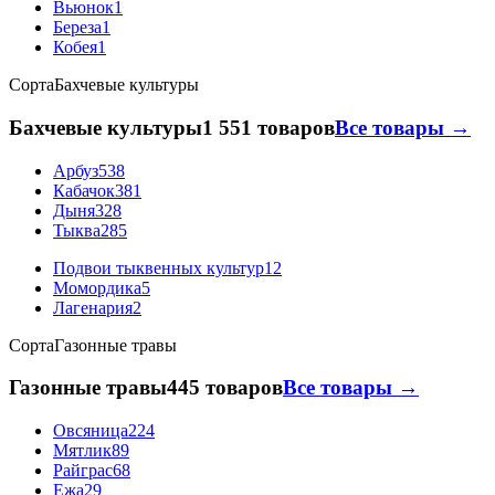
Вьюнок
1
Береза
1
Кобея
1
Сорта
Бахчевые культуры
Бахчевые культуры
1 551 товаров
Все товары →
Арбуз
538
Кабачок
381
Дыня
328
Тыква
285
Подвои тыквенных культур
12
Момордика
5
Лагенария
2
Сорта
Газонные травы
Газонные травы
445 товаров
Все товары →
Овсяница
224
Мятлик
89
Райграс
68
Ежа
29