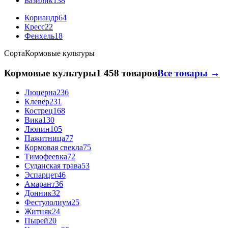
Базилик
138
Кориандр
64
Кресс
22
Фенхель
18
Сорта
Кормовые культуры
Кормовые культуры
1 458 товаров
Все товары →
Люцерна
236
Клевер
231
Кострец
168
Вика
130
Люпин
105
Пажитница
77
Кормовая свекла
75
Тимофеевка
72
Суданская трава
53
Эспарцет
46
Амарант
36
Донник
32
Фестулолиум
25
Житняк
24
Пырей
20