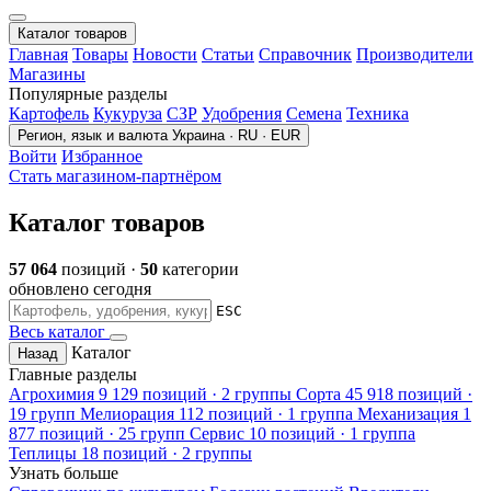
Каталог товаров
Главная
Товары
Новости
Статьи
Справочник
Производители
Магазины
Популярные разделы
Картофель
Кукуруза
СЗР
Удобрения
Семена
Техника
Регион, язык и валюта
Украина · RU · EUR
Войти
Избранное
Стать магазином-партнёром
Каталог товаров
57 064
позиций ·
50
категории
обновлено сегодня
ESC
Весь каталог
Каталог
Назад
Главные разделы
Агрохимия
9 129 позиций · 2 группы
Сорта
45 918 позиций ·
19 групп
Мелиорация
112 позиций · 1 группа
Механизация
1
877 позиций · 25 групп
Сервис
10 позиций · 1 группа
Теплицы
18 позиций · 2 группы
Узнать больше