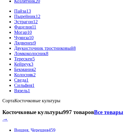
Козлятник
20
Пайза
13
Пырейник
12
Эстрагон
12
Фацелия
11
Могар
10
Чумиза
10
Лядвенец
9
Двукисточник тростниковый
8
Ломкоколосник
8
Терескен
5
Кейреук
3
Бекмания
2
Колосняк
2
Сведа
1
Сильфия
1
Вязель
1
Сорта
Косточковые культуры
Косточковые культуры
997 товаров
Все товары
→
Вишня, Черешня
459