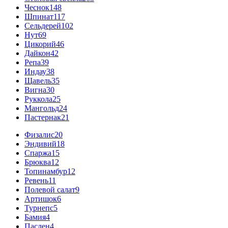
Чеснок
148
Шпинат
117
Сельдерей
102
Нут
69
Цикорий
46
Дайкон
42
Репа
39
Индау
38
Щавель
35
Вигна
30
Руккола
25
Мангольд
24
Пастернак
21
Физалис
20
Эндивий
18
Спаржа
15
Брюква
12
Топинамбур
12
Ревень
11
Полевой салат
9
Артишок
6
Турнепс
5
Бамия
4
Паслен
4