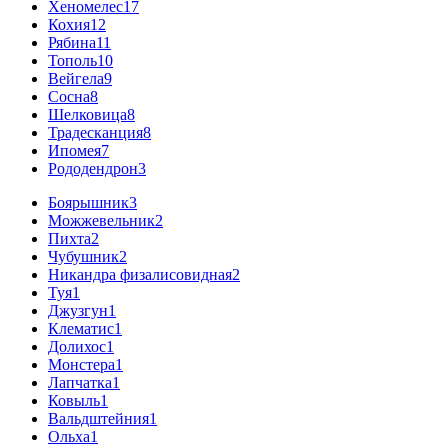
Хеномелес
17
Кохия
12
Рябина
11
Тополь
10
Вейгела
9
Сосна
8
Шелковица
8
Традесканция
8
Ипомея
7
Рододендрон
3
Боярышник
3
Можжевельник
2
Пихта
2
Чубушник
2
Никандра физалисовидная
2
Туя
1
Джузгун
1
Клематис
1
Долихос
1
Монстера
1
Лапчатка
1
Ковыль
1
Вальдштейния
1
Ольха
1