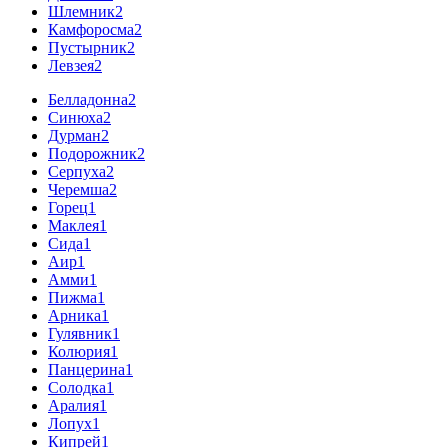
Шлемник
2
Камфоросма
2
Пустырник
2
Левзея
2
Белладонна
2
Синюха
2
Дурман
2
Подорожник
2
Серпуха
2
Черемша
2
Горец
1
Маклея
1
Сида
1
Аир
1
Амми
1
Пижма
1
Арника
1
Гулявник
1
Колюрия
1
Панцерина
1
Солодка
1
Аралия
1
Лопух
1
Кипрей
1