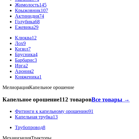
Жимолость
145
Крыжовник
107
Актинидия
74
Голубика
68
Ежевика
29
Клюква
12
Лох
9
Кизил
7
Брусника
4
Барбарис
3
Ирга
2
Арония
2
Княженика
1
Мелиорация
Капельное орошение
Капельное орошение
112 товаров
Все товары →
Фитинги к капельному орошению
91
Капельная трубка
13
Трубопровод
8
Механизация
Тракторы