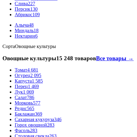
Слива
227
Персик
130
Абрикос
109
Алыча
48
Миндаль
18
Нектарин
6
Сорта
Овощные культуры
Овощные культуры
15 248 товаров
Все товары →
Томат
4 681
Огурец
2 095
Капуста
1 585
Перец
1 469
Лук
1 069
Салат
786
Морковь
577
Редис
565
Баклажан
369
Сахарная кукуруза
346
Горох овощной
283
Фасоль
283
Столовая свекла
263