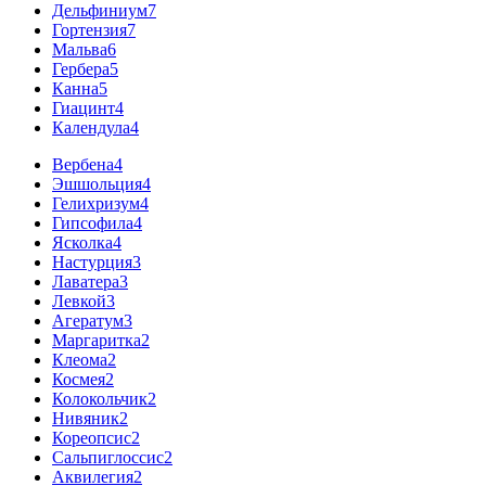
Дельфиниум
7
Гортензия
7
Мальва
6
Гербера
5
Канна
5
Гиацинт
4
Календула
4
Вербена
4
Эшшольция
4
Гелихризум
4
Гипсофила
4
Ясколка
4
Настурция
3
Лаватера
3
Левкой
3
Агератум
3
Маргаритка
2
Клеома
2
Космея
2
Колокольчик
2
Нивяник
2
Кореопсис
2
Сальпиглоссис
2
Аквилегия
2