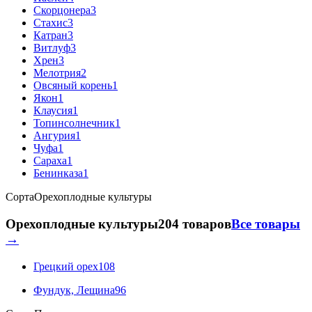
Скорцонера
3
Стахис
3
Катран
3
Витлуф
3
Хрен
3
Мелотрия
2
Овсяный корень
1
Якон
1
Клаусия
1
Топинсолнечник
1
Ангурия
1
Чуфа
1
Сараха
1
Бенинказа
1
Сорта
Орехоплодные культуры
Орехоплодные культуры
204 товаров
Все товары
→
Грецкий орех
108
Фундук, Лещина
96