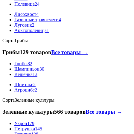
Полевица
24
Лисохвост
4
Газонные травосмеси
4
Луговик
2
Арктополевица
1
Сорта
Грибы
Грибы
129 товаров
Все товары →
Грибы
82
Шампиньон
30
Вешенка
13
Шиитаке
2
Агроцибе
2
Сорта
Зеленные культуры
Зеленные культуры
566 товаров
Все товары →
Укроп
179
Петрушка
145