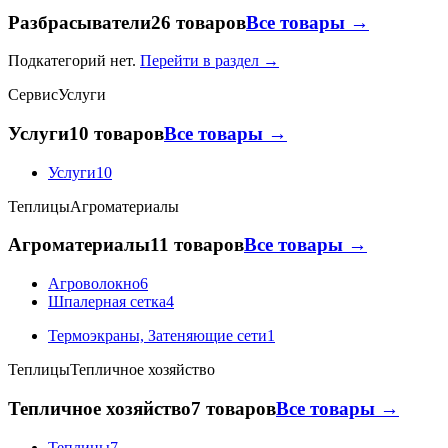
Разбрасыватели
26 товаров
Все товары →
Подкатегорий нет.
Перейти в раздел →
Сервис
Услуги
Услуги
10 товаров
Все товары →
Услуги
10
Теплицы
Агроматериалы
Агроматериалы
11 товаров
Все товары →
Агроволокно
6
Шпалерная сетка
4
Термоэкраны, Затеняющие сети
1
Теплицы
Тепличное хозяйство
Тепличное хозяйство
7 товаров
Все товары →
Теплицы
7