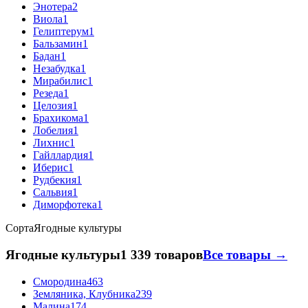
Энотера
2
Виола
1
Гелиптерум
1
Бальзамин
1
Бадан
1
Незабудка
1
Мирабилис
1
Резеда
1
Целозия
1
Брахикома
1
Лобелия
1
Лихнис
1
Гайллардия
1
Иберис
1
Рудбекия
1
Сальвия
1
Диморфотека
1
Сорта
Ягодные культуры
Ягодные культуры
1 339 товаров
Все товары →
Смородина
463
Земляника, Клубника
239
Малина
174