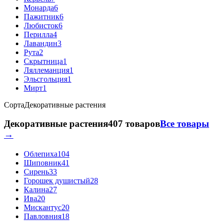
Монарда
6
Пажитник
6
Любисток
6
Перилла
4
Лавандин
3
Рута
2
Скрытница
1
Ляллеманция
1
Эльсгольция
1
Мирт
1
Сорта
Декоративные растения
Декоративные растения
407 товаров
Все товары
→
Облепиха
104
Шиповник
41
Сирень
33
Горошек душистый
28
Калина
27
Ива
20
Мискантус
20
Павловния
18