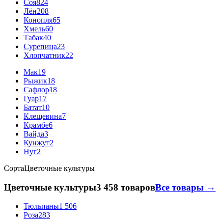
Соя
824
Лён
208
Конопля
65
Хмель
60
Табак
40
Сурепица
23
Хлопчатник
22
Мак
19
Рыжик
18
Сафлор
18
Гуар
17
Батат
10
Клещевина
7
Крамбе
6
Вайда
3
Кунжут
2
Нуг
2
Сорта
Цветочные культуры
Цветочные культуры
3 458 товаров
Все товары →
Тюльпаны
1 506
Роза
283