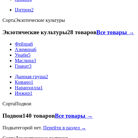
Цитрон
2
Сорта
Экзотические культуры
Экзотические культуры
28 товаров
Все товары →
Фейхоа
6
Азимина
6
Унаби
5
Маслина
3
Гранат
3
Дынная груша
2
Кивано
1
Наранхилла
1
Инжир
1
Сорта
Подвои
Подвои
140 товаров
Все товары →
Подкатегорий нет.
Перейти в раздел →