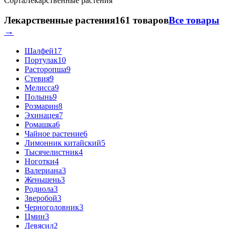
Сорта
Лекарственные растения
Лекарственные растения
161 товаров
Все товары
→
Шалфей
17
Портулак
10
Расторопша
9
Стевия
9
Мелисса
9
Полынь
9
Розмарин
8
Эхинацея
7
Ромашка
6
Чайное растение
6
Лимонник китайский
5
Тысячелистник
4
Ноготки
4
Валериана
3
Женьшень
3
Родиола
3
Зверобой
3
Черноголовник
3
Цмин
3
Девясил
2