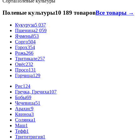
Сорта
Полевые культуры
Полевые культуры
10 189 товаров
Все товары →
Кукуруза
5 037
Пшеница
2 059
Ячмень
853
Сорго
504
Горох
354
Рожь
266
Тритикале
257
Овёс
232
Просо
131
Горчица
129
Рис
124
Гречка, Гречиха
107
Бобы
69
Чечевица
51
Арахис
9
Квиноа
3
Солянка
1
Маш
1
Тефф
1
Трититригия
1