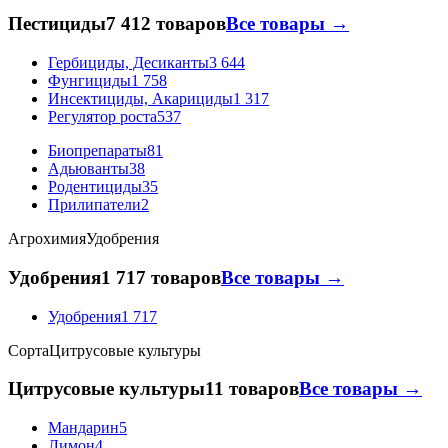
Пестициды
7 412 товаров
Все товары →
Гербициды, Десиканты
3 644
Фунгициды
1 758
Инсектициды, Акарициды
1 317
Регулятор роста
537
Биопрепараты
81
Адьюванты
38
Родентициды
35
Прилипатели
2
Агрохимия
Удобрения
Удобрения
1 717 товаров
Все товары →
Удобрения
1 717
Сорта
Цитрусовые культуры
Цитрусовые культуры
11 товаров
Все товары →
Мандарин
5
Лимон
4