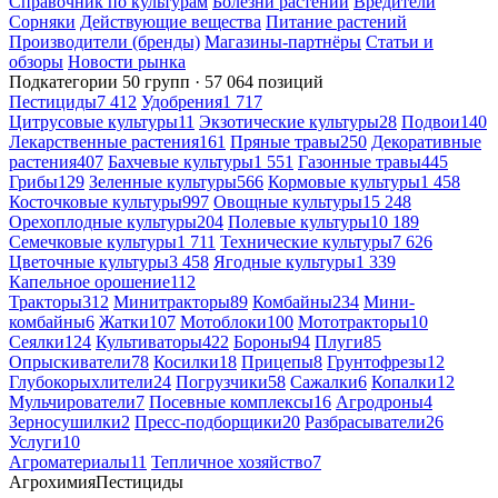
Справочник по культурам
Болезни растений
Вредители
Сорняки
Действующие вещества
Питание растений
Производители (бренды)
Магазины-партнёры
Статьи и
обзоры
Новости рынка
Подкатегории
50 групп · 57 064 позиций
Пестициды
7 412
Удобрения
1 717
Цитрусовые культуры
11
Экзотические культуры
28
Подвои
140
Лекарственные растения
161
Пряные травы
250
Декоративные
растения
407
Бахчевые культуры
1 551
Газонные травы
445
Грибы
129
Зеленные культуры
566
Кормовые культуры
1 458
Косточковые культуры
997
Овощные культуры
15 248
Орехоплодные культуры
204
Полевые культуры
10 189
Семечковые культуры
1 711
Технические культуры
7 626
Цветочные культуры
3 458
Ягодные культуры
1 339
Капельное орошение
112
Тракторы
312
Минитракторы
89
Комбайны
234
Мини-
комбайны
6
Жатки
107
Мотоблоки
100
Мототракторы
10
Сеялки
124
Культиваторы
422
Бороны
94
Плуги
85
Опрыскиватели
78
Косилки
18
Прицепы
8
Грунтофрезы
12
Глубокорыхлители
24
Погрузчики
58
Сажалки
6
Копалки
12
Мульчирователи
7
Посевные комплексы
16
Агродроны
4
Зерносушилки
2
Пресс-подборщики
20
Разбрасыватели
26
Услуги
10
Агроматериалы
11
Тепличное хозяйство
7
Агрохимия
Пестициды