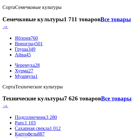
Сорта
Семечковые культуры
Семечковые культуры
1 711 товаров
Все товары
→
Яблоня
760
Виноград
501
Груша
349
Айва
45
Черемуха
28
Хурма
27
Мушмула
1
Сорта
Технические культуры
Технические культуры
7 626 товаров
Все товары
→
Подсолнечник
3 280
Рапс
1 103
Сахарная свекла
1 012
Картофель
887