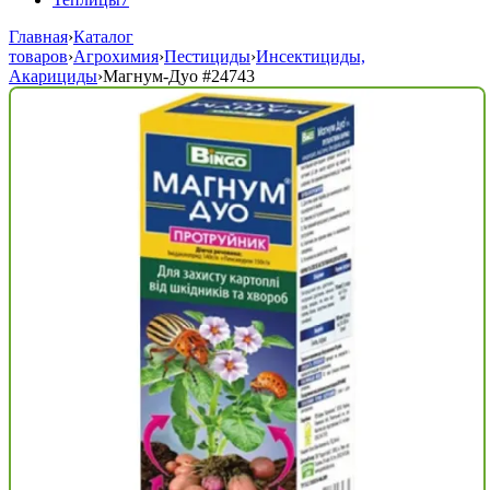
Главная
›
Каталог
товаров
›
Агрохимия
›
Пестициды
›
Инсектициды,
Акарициды
›
Магнум-Дуо
#24743