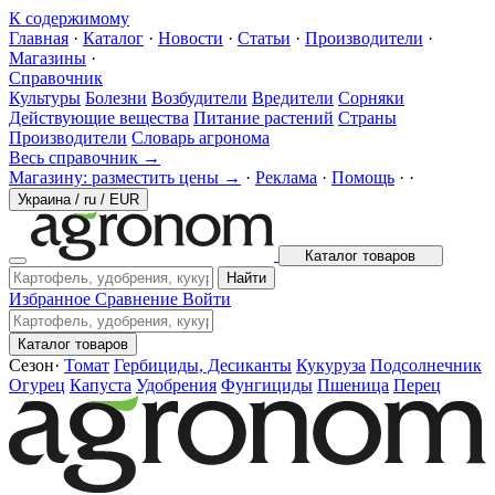
К содержимому
Главная
·
Каталог
·
Новости
·
Статьи
·
Производители
·
Магазины
·
Справочник
Культуры
Болезни
Возбудители
Вредители
Сорняки
Действующие вещества
Питание растений
Страны
Производители
Словарь агронома
Весь справочник →
Магазину: разместить цены →
·
Реклама
·
Помощь
·
·
Украина
/
ru
/
EUR
Каталог товаров
Найти
Избранное
Сравнение
Войти
Каталог товаров
Сезон
·
Томат
Гербициды, Десиканты
Кукуруза
Подсолнечник
Огурец
Капуста
Удобрения
Фунгициды
Пшеница
Перец