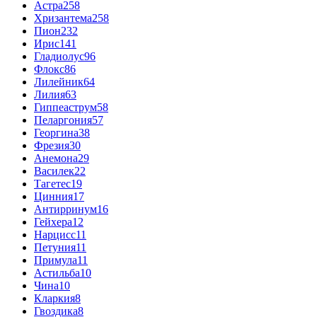
Астра
258
Хризантема
258
Пион
232
Ирис
141
Гладиолус
96
Флокс
86
Лилейник
64
Лилия
63
Гиппеаструм
58
Пеларгония
57
Георгина
38
Фрезия
30
Анемона
29
Василек
22
Тагетес
19
Цинния
17
Антирринум
16
Гейхера
12
Нарцисс
11
Петуния
11
Примула
11
Астильба
10
Чина
10
Кларкия
8
Гвоздика
8