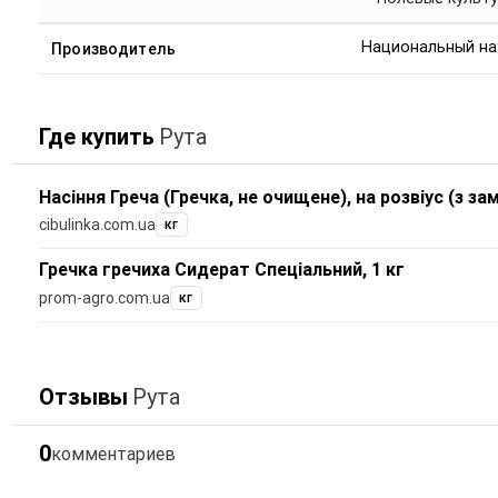
Национальный на
Производитель
Где купить
Рута
Насіння Греча (Гречка, не очищене), на розвіус (з за
cibulinka.com.ua
кг
Гречка гречиха Сидерат Спеціальний, 1 кг
prom-agro.com.ua
кг
Отзывы
Рута
0
комментариев