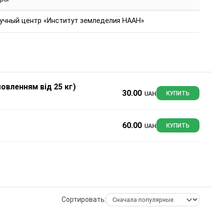
учный центр «Институт земледелия НААН»
мовленням від 25 кг)
30.00
UAH
КУПИТЬ
60.00
UAH
КУПИТЬ
Сортировать: