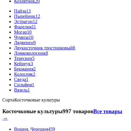
Козлятник
20
Пайза
13
Пырейник
12
Эстрагон
12
Фацелия
11
Могар
10
Чумиза
10
Лядвенец
9
Двукисточник тростниковый
8
Ломкоколосник
8
Терескен
5
Кейреук
3
Бекмания
2
Колосняк
2
Сведа
1
Сильфия
1
Вязель
1
Сорта
Косточковые культуры
Косточковые культуры
997 товаров
Все товары
→
Вишня, Черешня
459