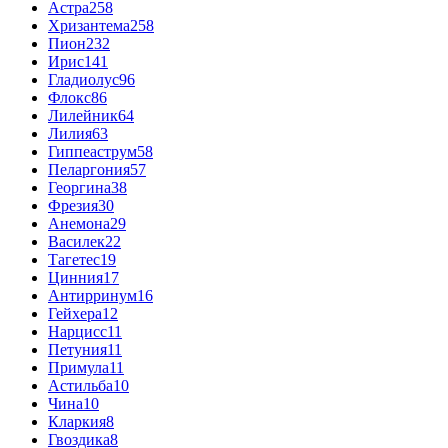
Астра
258
Хризантема
258
Пион
232
Ирис
141
Гладиолус
96
Флокс
86
Лилейник
64
Лилия
63
Гиппеаструм
58
Пеларгония
57
Георгина
38
Фрезия
30
Анемона
29
Василек
22
Тагетес
19
Цинния
17
Антирринум
16
Гейхера
12
Нарцисс
11
Петуния
11
Примула
11
Астильба
10
Чина
10
Кларкия
8
Гвоздика
8