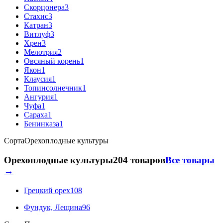
Скорцонера
3
Стахис
3
Катран
3
Витлуф
3
Хрен
3
Мелотрия
2
Овсяный корень
1
Якон
1
Клаусия
1
Топинсолнечник
1
Ангурия
1
Чуфа
1
Сараха
1
Бенинказа
1
Сорта
Орехоплодные культуры
Орехоплодные культуры
204 товаров
Все товары
→
Грецкий орех
108
Фундук, Лещина
96