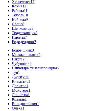
Хеномелес
17
Кохия
12
Рябина
11
Тополь
10
Вейгела
9
Сосна
8
Шелковица
8
Традесканция
8
Ипомея
7
Рододендрон
3
Боярышник
3
Можжевельник
2
Пихта
2
Чубушник
2
Никандра физалисовидная
2
Туя
1
Джузгун
1
Клематис
1
Долихос
1
Монстера
1
Лапчатка
1
Ковыль
1
Вальдштейния
1
Ольха
1