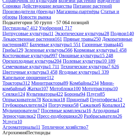
Справочник по культурам
Болезни растений
Вредители
Сорняки
Действующие вещества
Питание растений
Производители (бренды)
Магазины-партнёры
Статьи и
обзоры
Новости рынка
Подкатегории
50 групп · 57 064 позиций
Пестициды
7 412
Удобрения
1 717
Цитрусовые культуры
11
Экзотические культуры
28
Подвои
140
Лекарственные растения
161
Пряные травы
250
Декоративные
растения
407
Бахчевые культуры
1 551
Газонные травы
445
Грибы
129
Зеленные культуры
566
Кормовые культуры
1 458
Косточковые культуры
997
Овощные культуры
15 248
Орехоплодные культуры
204
Полевые культуры
10 189
Семечковые культуры
1 711
Технические культуры
7 626
Цветочные культуры
3 458
Ягодные культуры
1 339
Капельное орошение
112
Тракторы
312
Минитракторы
89
Комбайны
234
Мини-
комбайны
6
Жатки
107
Мотоблоки
100
Мототракторы
10
Сеялки
124
Культиваторы
422
Бороны
94
Плуги
85
Опрыскиватели
78
Косилки
18
Прицепы
8
Грунтофрезы
12
Глубокорыхлители
24
Погрузчики
58
Сажалки
6
Копалки
12
Мульчирователи
7
Посевные комплексы
16
Агродроны
4
Зерносушилки
2
Пресс-подборщики
20
Разбрасыватели
26
Услуги
10
Агроматериалы
11
Тепличное хозяйство
7
Агрохимия
Пестициды