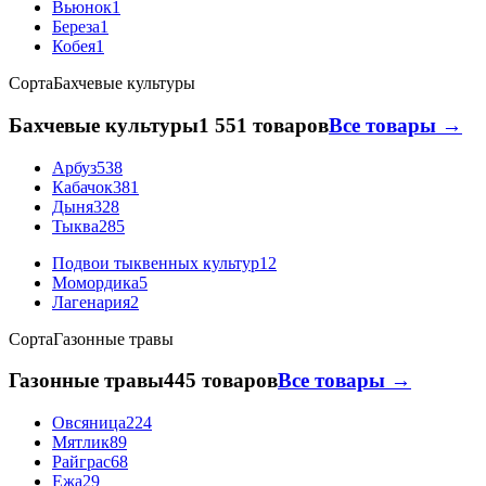
Вьюнок
1
Береза
1
Кобея
1
Сорта
Бахчевые культуры
Бахчевые культуры
1 551 товаров
Все товары →
Арбуз
538
Кабачок
381
Дыня
328
Тыква
285
Подвои тыквенных культур
12
Момордика
5
Лагенария
2
Сорта
Газонные травы
Газонные травы
445 товаров
Все товары →
Овсяница
224
Мятлик
89
Райграс
68
Ежа
29