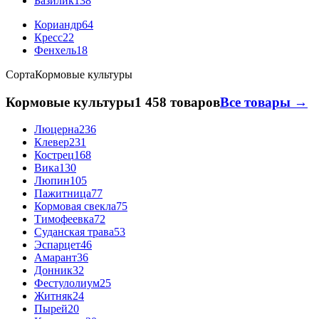
Базилик
138
Кориандр
64
Кресс
22
Фенхель
18
Сорта
Кормовые культуры
Кормовые культуры
1 458 товаров
Все товары →
Люцерна
236
Клевер
231
Кострец
168
Вика
130
Люпин
105
Пажитница
77
Кормовая свекла
75
Тимофеевка
72
Суданская трава
53
Эспарцет
46
Амарант
36
Донник
32
Фестулолиум
25
Житняк
24
Пырей
20