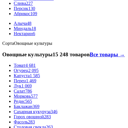
Слива
227
Персик
130
Абрикос
109
Алыча
48
Миндаль
18
Нектарин
6
Сорта
Овощные культуры
Овощные культуры
15 248 товаров
Все товары →
Томат
4 681
Огурец
2 095
Капуста
1 585
Перец
1 469
Лук
1 069
Салат
786
Морковь
577
Редис
565
Баклажан
369
Сахарная кукуруза
346
Горох овощной
283
Фасоль
283
Столовая свекла
263