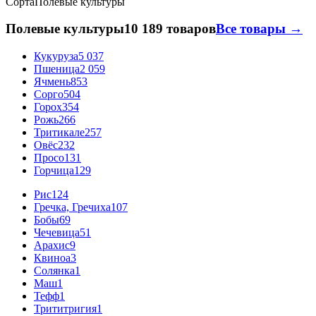
Сорта
Полевые культуры
Полевые культуры
10 189 товаров
Все товары →
Кукуруза
5 037
Пшеница
2 059
Ячмень
853
Сорго
504
Горох
354
Рожь
266
Тритикале
257
Овёс
232
Просо
131
Горчица
129
Рис
124
Гречка, Гречиха
107
Бобы
69
Чечевица
51
Арахис
9
Квиноа
3
Солянка
1
Маш
1
Тефф
1
Трититригия
1