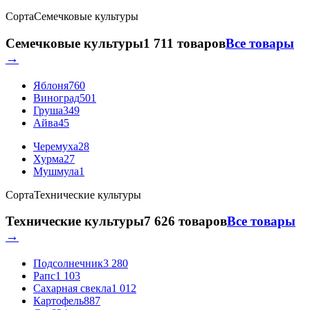
Сорта
Семечковые культуры
Семечковые культуры
1 711 товаров
Все товары
→
Яблоня
760
Виноград
501
Груша
349
Айва
45
Черемуха
28
Хурма
27
Мушмула
1
Сорта
Технические культуры
Технические культуры
7 626 товаров
Все товары
→
Подсолнечник
3 280
Рапс
1 103
Сахарная свекла
1 012
Картофель
887