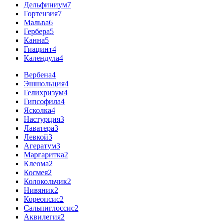
Дельфиниум
7
Гортензия
7
Мальва
6
Гербера
5
Канна
5
Гиацинт
4
Календула
4
Вербена
4
Эшшольция
4
Гелихризум
4
Гипсофила
4
Ясколка
4
Настурция
3
Лаватера
3
Левкой
3
Агератум
3
Маргаритка
2
Клеома
2
Космея
2
Колокольчик
2
Нивяник
2
Кореопсис
2
Сальпиглоссис
2
Аквилегия
2