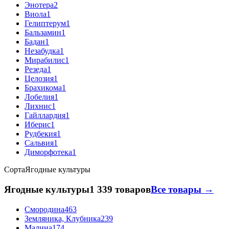
Энотера
2
Виола
1
Гелиптерум
1
Бальзамин
1
Бадан
1
Незабудка
1
Мирабилис
1
Резеда
1
Целозия
1
Брахикома
1
Лобелия
1
Лихнис
1
Гайллардия
1
Иберис
1
Рудбекия
1
Сальвия
1
Диморфотека
1
Сорта
Ягодные культуры
Ягодные культуры
1 339 товаров
Все товары →
Смородина
463
Земляника, Клубника
239
Малина
174