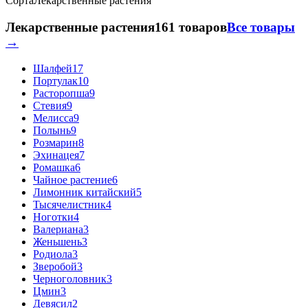
Сорта
Лекарственные растения
Лекарственные растения
161 товаров
Все товары
→
Шалфей
17
Портулак
10
Расторопша
9
Стевия
9
Мелисса
9
Полынь
9
Розмарин
8
Эхинацея
7
Ромашка
6
Чайное растение
6
Лимонник китайский
5
Тысячелистник
4
Ноготки
4
Валериана
3
Женьшень
3
Родиола
3
Зверобой
3
Черноголовник
3
Цмин
3
Девясил
2