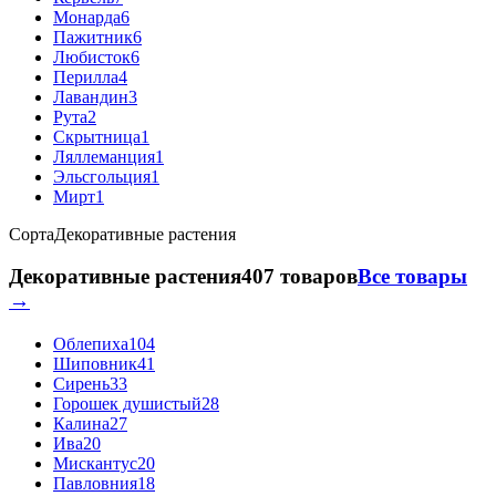
Монарда
6
Пажитник
6
Любисток
6
Перилла
4
Лавандин
3
Рута
2
Скрытница
1
Ляллеманция
1
Эльсгольция
1
Мирт
1
Сорта
Декоративные растения
Декоративные растения
407 товаров
Все товары
→
Облепиха
104
Шиповник
41
Сирень
33
Горошек душистый
28
Калина
27
Ива
20
Мискантус
20
Павловния
18