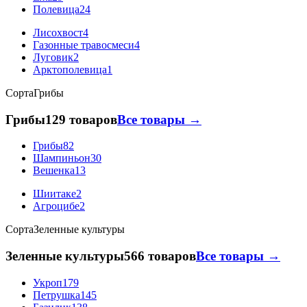
Полевица
24
Лисохвост
4
Газонные травосмеси
4
Луговик
2
Арктополевица
1
Сорта
Грибы
Грибы
129 товаров
Все товары →
Грибы
82
Шампиньон
30
Вешенка
13
Шиитаке
2
Агроцибе
2
Сорта
Зеленные культуры
Зеленные культуры
566 товаров
Все товары →
Укроп
179
Петрушка
145