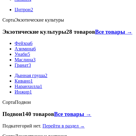
Цитрон
2
Сорта
Экзотические культуры
Экзотические культуры
28 товаров
Все товары →
Фейхоа
6
Азимина
6
Унаби
5
Маслина
3
Гранат
3
Дынная груша
2
Кивано
1
Наранхилла
1
Инжир
1
Сорта
Подвои
Подвои
140 товаров
Все товары →
Подкатегорий нет.
Перейти в раздел →