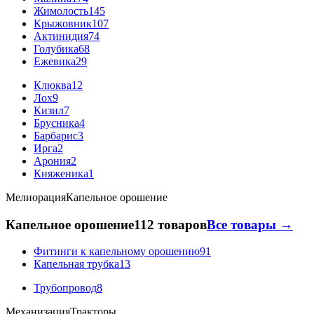
Жимолость
145
Крыжовник
107
Актинидия
74
Голубика
68
Ежевика
29
Клюква
12
Лох
9
Кизил
7
Брусника
4
Барбарис
3
Ирга
2
Арония
2
Княженика
1
Мелиорация
Капельное орошение
Капельное орошение
112 товаров
Все товары →
Фитинги к капельному орошению
91
Капельная трубка
13
Трубопровод
8
Механизация
Тракторы