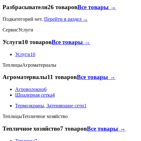
Разбрасыватели
26 товаров
Все товары →
Подкатегорий нет.
Перейти в раздел →
Сервис
Услуги
Услуги
10 товаров
Все товары →
Услуги
10
Теплицы
Агроматериалы
Агроматериалы
11 товаров
Все товары →
Агроволокно
6
Шпалерная сетка
4
Термоэкраны, Затеняющие сети
1
Теплицы
Тепличное хозяйство
Тепличное хозяйство
7 товаров
Все товары →
Теплицы
7