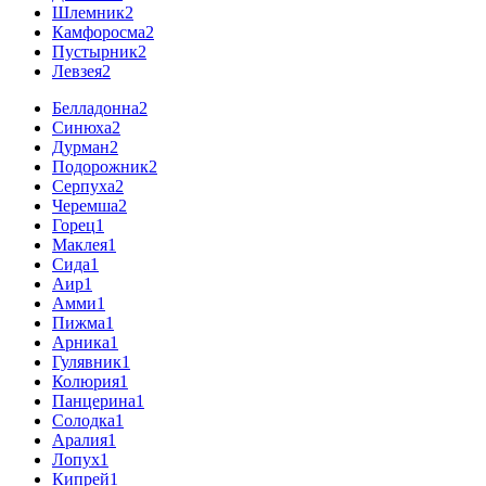
Шлемник
2
Камфоросма
2
Пустырник
2
Левзея
2
Белладонна
2
Синюха
2
Дурман
2
Подорожник
2
Серпуха
2
Черемша
2
Горец
1
Маклея
1
Сида
1
Аир
1
Амми
1
Пижма
1
Арника
1
Гулявник
1
Колюрия
1
Панцерина
1
Солодка
1
Аралия
1
Лопух
1
Кипрей
1