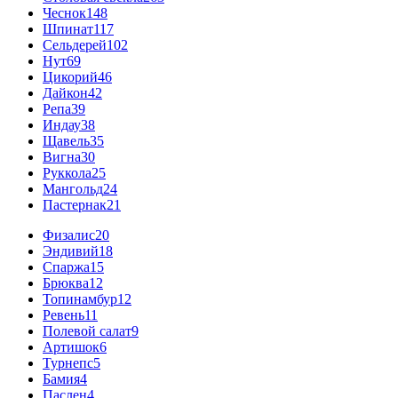
Чеснок
148
Шпинат
117
Сельдерей
102
Нут
69
Цикорий
46
Дайкон
42
Репа
39
Индау
38
Щавель
35
Вигна
30
Руккола
25
Мангольд
24
Пастернак
21
Физалис
20
Эндивий
18
Спаржа
15
Брюква
12
Топинамбур
12
Ревень
11
Полевой салат
9
Артишок
6
Турнепс
5
Бамия
4
Паслен
4