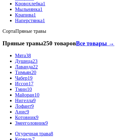
Кровохлебка
1
Мыльнянка
1
Крапива
1
Наперстянка
1
Сорта
Пряные травы
Пряные травы
250 товаров
Все товары →
Мята
38
Душица
23
Лаванда
22
Тимьян
20
Чабер
19
Иссоп
17
Тмин
10
Майоран
10
Нигелла
9
Лофант
9
Анис
9
Котовник
9
Змееголовник
9
Огуречная трава
8
Кервель
7