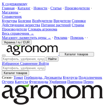
К содержимому
Главная
·
Каталог
·
Новости
·
Статьи
·
Производители
·
Магазины
·
Справочник
Культуры
Болезни
Возбудители
Вредители
Сорняки
Действующие вещества
Питание растений
Страны
Производители
Словарь агронома
Весь справочник →
Магазину: разместить цены →
·
Реклама
·
Помощь
·
·
Украина
/
ru
/
EUR
Каталог товаров
Найти
Избранное
Сравнение
Войти
Каталог товаров
Сезон
·
Томат
Гербициды, Десиканты
Кукуруза
Подсолнечник
Огурец
Капуста
Фунгициды
Удобрения
Пшеница
Перец