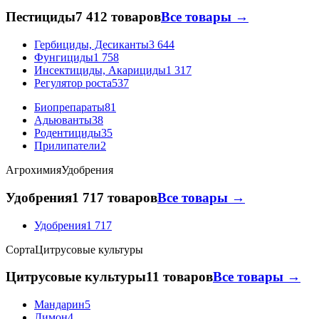
Пестициды
7 412 товаров
Все товары →
Гербициды, Десиканты
3 644
Фунгициды
1 758
Инсектициды, Акарициды
1 317
Регулятор роста
537
Биопрепараты
81
Адьюванты
38
Родентициды
35
Прилипатели
2
Агрохимия
Удобрения
Удобрения
1 717 товаров
Все товары →
Удобрения
1 717
Сорта
Цитрусовые культуры
Цитрусовые культуры
11 товаров
Все товары →
Мандарин
5
Лимон
4