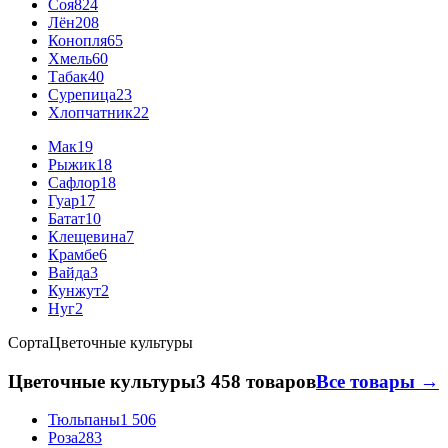
Соя
824
Лён
208
Конопля
65
Хмель
60
Табак
40
Сурепица
23
Хлопчатник
22
Мак
19
Рыжик
18
Сафлор
18
Гуар
17
Батат
10
Клещевина
7
Крамбе
6
Вайда
3
Кунжут
2
Нуг
2
Сорта
Цветочные культуры
Цветочные культуры
3 458 товаров
Все товары →
Тюльпаны
1 506
Роза
283