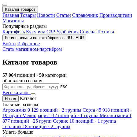
Каталог товаров
Главная
Товары
Новости
Статьи
Справочник
Производители
Магазины
Популярные разделы
Картофель
Кукуруза
СЗР
Удобрения
Семена
Техника
Регион, язык и валюта
Украина · RU · EUR
Войти
Избранное
Стать магазином-партнёром
Каталог товаров
57 064
позиций ·
50
категории
обновлено сегодня
ESC
Весь каталог
Каталог
Назад
Главные разделы
Агрохимия
9 129 позиций · 2 группы
Сорта
45 918 позиций ·
19 групп
Мелиорация
112 позиций · 1 группа
Механизация
1
877 позиций · 25 групп
Сервис
10 позиций · 1 группа
Теплицы
18 позиций · 2 группы
Узнать больше