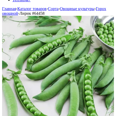
Главная
›
Каталог товаров
›
Сорта
›
Овощные культуры
›
Горох
овощной
›
Лирик
#64458