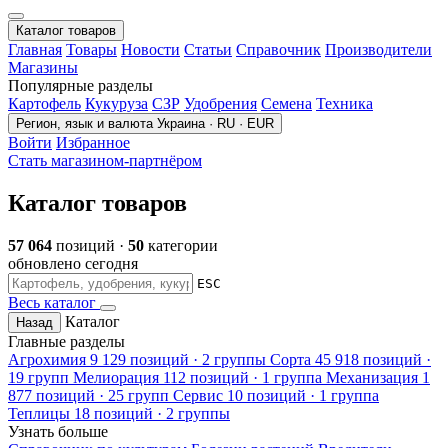
Каталог товаров
Главная
Товары
Новости
Статьи
Справочник
Производители
Магазины
Популярные разделы
Картофель
Кукуруза
СЗР
Удобрения
Семена
Техника
Регион, язык и валюта
Украина · RU · EUR
Войти
Избранное
Стать магазином-партнёром
Каталог товаров
57 064
позиций ·
50
категории
обновлено сегодня
ESC
Весь каталог
Каталог
Назад
Главные разделы
Агрохимия
9 129 позиций · 2 группы
Сорта
45 918 позиций ·
19 групп
Мелиорация
112 позиций · 1 группа
Механизация
1
877 позиций · 25 групп
Сервис
10 позиций · 1 группа
Теплицы
18 позиций · 2 группы
Узнать больше