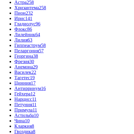
Астра
258
Хризантема
258
Пион
232
Ирис
141
Гладиолус
96
Флокс
86
Лилейник
64
Лилия
63
Гиппеаструм
58
Пеларгония
57
Георгина
38
Фрезия
30
Анемона
29
Василек
22
Тагетес
19
Цинния
17
Антирринум
16
Гейхера
12
Нарцисс
11
Петуния
11
Примула
11
Астильба
10
Чина
10
Кларкия
8
Гвоздика
8