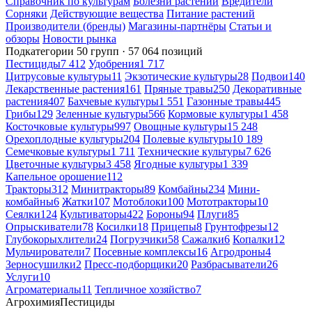
Справочник по культурам
Болезни растений
Вредители
Сорняки
Действующие вещества
Питание растений
Производители (бренды)
Магазины-партнёры
Статьи и
обзоры
Новости рынка
Подкатегории
50 групп · 57 064 позиций
Пестициды
7 412
Удобрения
1 717
Цитрусовые культуры
11
Экзотические культуры
28
Подвои
140
Лекарственные растения
161
Пряные травы
250
Декоративные
растения
407
Бахчевые культуры
1 551
Газонные травы
445
Грибы
129
Зеленные культуры
566
Кормовые культуры
1 458
Косточковые культуры
997
Овощные культуры
15 248
Орехоплодные культуры
204
Полевые культуры
10 189
Семечковые культуры
1 711
Технические культуры
7 626
Цветочные культуры
3 458
Ягодные культуры
1 339
Капельное орошение
112
Тракторы
312
Минитракторы
89
Комбайны
234
Мини-
комбайны
6
Жатки
107
Мотоблоки
100
Мототракторы
10
Сеялки
124
Культиваторы
422
Бороны
94
Плуги
85
Опрыскиватели
78
Косилки
18
Прицепы
8
Грунтофрезы
12
Глубокорыхлители
24
Погрузчики
58
Сажалки
6
Копалки
12
Мульчирователи
7
Посевные комплексы
16
Агродроны
4
Зерносушилки
2
Пресс-подборщики
20
Разбрасыватели
26
Услуги
10
Агроматериалы
11
Тепличное хозяйство
7
Агрохимия
Пестициды