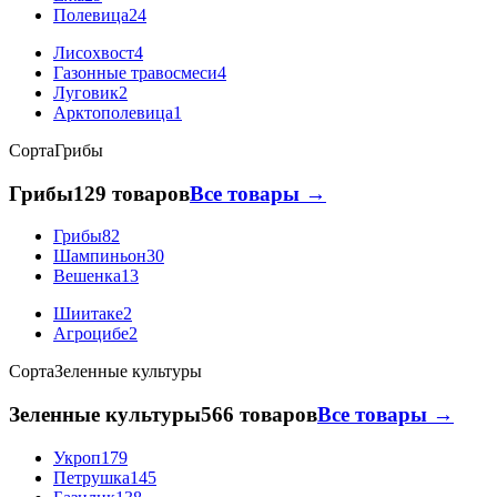
Полевица
24
Лисохвост
4
Газонные травосмеси
4
Луговик
2
Арктополевица
1
Сорта
Грибы
Грибы
129 товаров
Все товары →
Грибы
82
Шампиньон
30
Вешенка
13
Шиитаке
2
Агроцибе
2
Сорта
Зеленные культуры
Зеленные культуры
566 товаров
Все товары →
Укроп
179
Петрушка
145