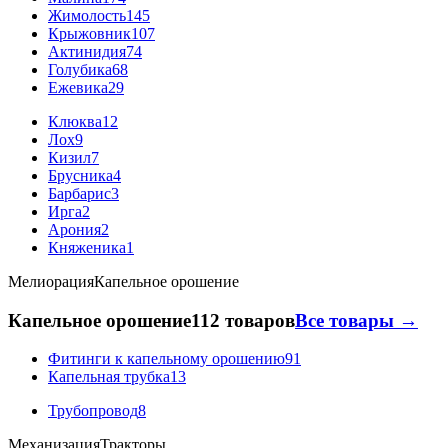
Жимолость
145
Крыжовник
107
Актинидия
74
Голубика
68
Ежевика
29
Клюква
12
Лох
9
Кизил
7
Брусника
4
Барбарис
3
Ирга
2
Арония
2
Княженика
1
Мелиорация
Капельное орошение
Капельное орошение
112 товаров
Все товары →
Фитинги к капельному орошению
91
Капельная трубка
13
Трубопровод
8
Механизация
Тракторы