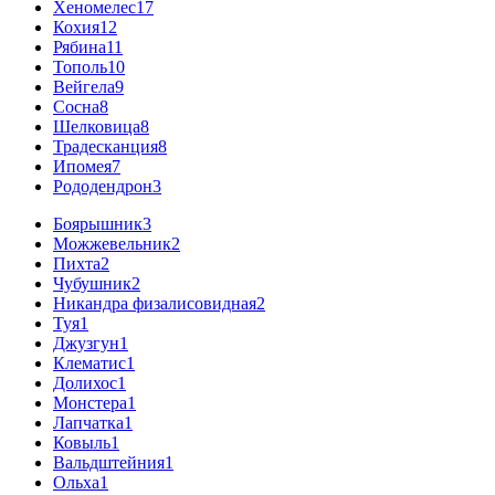
Хеномелес
17
Кохия
12
Рябина
11
Тополь
10
Вейгела
9
Сосна
8
Шелковица
8
Традесканция
8
Ипомея
7
Рододендрон
3
Боярышник
3
Можжевельник
2
Пихта
2
Чубушник
2
Никандра физалисовидная
2
Туя
1
Джузгун
1
Клематис
1
Долихос
1
Монстера
1
Лапчатка
1
Ковыль
1
Вальдштейния
1
Ольха
1