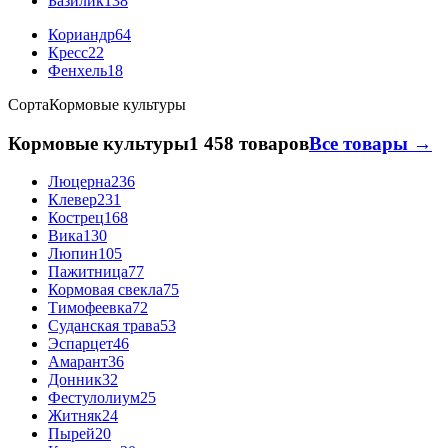
Базилик
138
Кориандр
64
Кресс
22
Фенхель
18
Сорта
Кормовые культуры
Кормовые культуры
1 458 товаров
Все товары →
Люцерна
236
Клевер
231
Кострец
168
Вика
130
Люпин
105
Пажитница
77
Кормовая свекла
75
Тимофеевка
72
Суданская трава
53
Эспарцет
46
Амарант
36
Донник
32
Фестулолиум
25
Житняк
24
Пырей
20