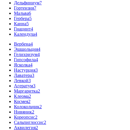
Дельфиниум
7
Гортензия
7
Мальва
6
Гербера
5
Канна
5
Гиацинт
4
Календула
4
Вербена
4
Эшшольция
4
Гелихризум
4
Гипсофила
4
Ясколка
4
Настурция
3
Лаватера
3
Левкой
3
Агератум
3
Маргаритка
2
Клеома
2
Космея
2
Колокольчик
2
Нивяник
2
Кореопсис
2
Сальпиглоссис
2
Аквилегия
2