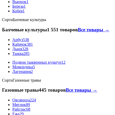
Вьюнок
1
Береза
1
Кобея
1
Сорта
Бахчевые культуры
Бахчевые культуры
1 551 товаров
Все товары →
Арбуз
538
Кабачок
381
Дыня
328
Тыква
285
Подвои тыквенных культур
12
Момордика
5
Лагенария
2
Сорта
Газонные травы
Газонные травы
445 товаров
Все товары →
Овсяница
224
Мятлик
89
Райграс
68
Ежа
29