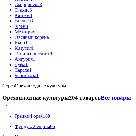
Скорцонера
3
Стахис
3
Катран
3
Витлуф
3
Хрен
3
Мелотрия
2
Овсяный корень
1
Якон
1
Клаусия
1
Топинсолнечник
1
Ангурия
1
Чуфа
1
Сараха
1
Бенинказа
1
Сорта
Орехоплодные культуры
Орехоплодные культуры
204 товаров
Все товары
→
Грецкий орех
108
Фундук, Лещина
96