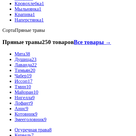
Кровохлебка
1
Мыльнянка
1
Крапива
1
Наперстянка
1
Сорта
Пряные травы
Пряные травы
250 товаров
Все товары →
Мята
38
Душица
23
Лаванда
22
Тимьян
20
Чабер
19
Иссоп
17
Тмин
10
Майоран
10
Нигелла
9
Лофант
9
Анис
9
Котовник
9
Змееголовник
9
Огуречная трава
8
Кервель
7