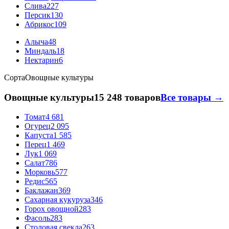
Слива
227
Персик
130
Абрикос
109
Алыча
48
Миндаль
18
Нектарин
6
Сорта
Овощные культуры
Овощные культуры
15 248 товаров
Все товары →
Томат
4 681
Огурец
2 095
Капуста
1 585
Перец
1 469
Лук
1 069
Салат
786
Морковь
577
Редис
565
Баклажан
369
Сахарная кукуруза
346
Горох овощной
283
Фасоль
283
Столовая свекла
263