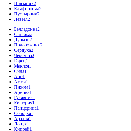
Шлемник
2
Камфоросма
2
Пустырник
2
Левзея
2
Белладонна
2
Синюха
2
Дурман
2
Подорожник
2
Серпуха
2
Черемша
2
Горец
1
Маклея
1
Сида
1
Аир
1
Амми
1
Пижма
1
Арника
1
Гулявник
1
Колюрия
1
Панцерина
1
Солодка
1
Аралия
1
Лопух
1
Кипрей
1