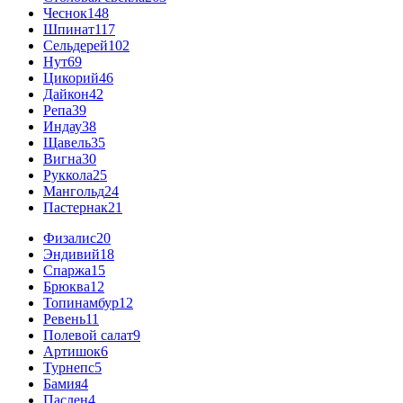
Чеснок
148
Шпинат
117
Сельдерей
102
Нут
69
Цикорий
46
Дайкон
42
Репа
39
Индау
38
Щавель
35
Вигна
30
Руккола
25
Мангольд
24
Пастернак
21
Физалис
20
Эндивий
18
Спаржа
15
Брюква
12
Топинамбур
12
Ревень
11
Полевой салат
9
Артишок
6
Турнепс
5
Бамия
4
Паслен
4