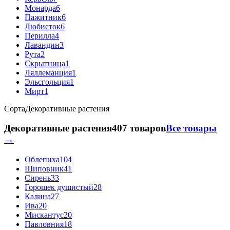
Монарда
6
Пажитник
6
Любисток
6
Перилла
4
Лавандин
3
Рута
2
Скрытница
1
Ляллеманция
1
Эльсгольция
1
Мирт
1
Сорта
Декоративные растения
Декоративные растения
407 товаров
Все товары
→
Облепиха
104
Шиповник
41
Сирень
33
Горошек душистый
28
Калина
27
Ива
20
Мискантус
20
Павловния
18