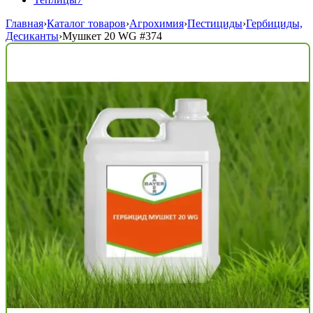
Главная
›
Каталог товаров
›
Агрохимия
›
Пестициды
›
Гербициды,
Десиканты
›
Мушкет 20 WG
#374