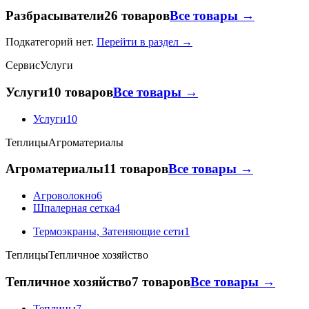
Разбрасыватели
26 товаров
Все товары →
Подкатегорий нет.
Перейти в раздел →
Сервис
Услуги
Услуги
10 товаров
Все товары →
Услуги
10
Теплицы
Агроматериалы
Агроматериалы
11 товаров
Все товары →
Агроволокно
6
Шпалерная сетка
4
Термоэкраны, Затеняющие сети
1
Теплицы
Тепличное хозяйство
Тепличное хозяйство
7 товаров
Все товары →
Теплицы
7