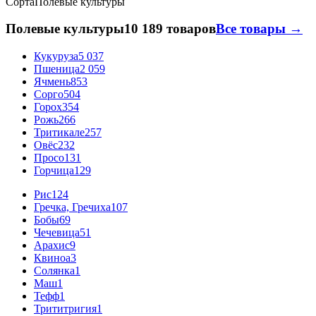
Сорта
Полевые культуры
Полевые культуры
10 189 товаров
Все товары →
Кукуруза
5 037
Пшеница
2 059
Ячмень
853
Сорго
504
Горох
354
Рожь
266
Тритикале
257
Овёс
232
Просо
131
Горчица
129
Рис
124
Гречка, Гречиха
107
Бобы
69
Чечевица
51
Арахис
9
Квиноа
3
Солянка
1
Маш
1
Тефф
1
Трититригия
1