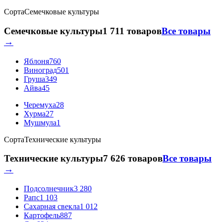
Сорта
Семечковые культуры
Семечковые культуры
1 711 товаров
Все товары
→
Яблоня
760
Виноград
501
Груша
349
Айва
45
Черемуха
28
Хурма
27
Мушмула
1
Сорта
Технические культуры
Технические культуры
7 626 товаров
Все товары
→
Подсолнечник
3 280
Рапс
1 103
Сахарная свекла
1 012
Картофель
887