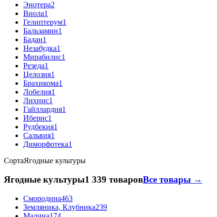
Энотера
2
Виола
1
Гелиптерум
1
Бальзамин
1
Бадан
1
Незабудка
1
Мирабилис
1
Резеда
1
Целозия
1
Брахикома
1
Лобелия
1
Лихнис
1
Гайллардия
1
Иберис
1
Рудбекия
1
Сальвия
1
Диморфотека
1
Сорта
Ягодные культуры
Ягодные культуры
1 339 товаров
Все товары →
Смородина
463
Земляника, Клубника
239
Малина
174