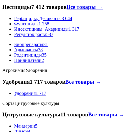
Пестициды
7 412 товаров
Все товары →
Гербициды, Десиканты
3 644
Фунгициды
1 758
Инсектициды, Акарициды
1 317
Регулятор роста
537
Биопрепараты
81
Адьюванты
38
Родентициды
35
Прилипатели
2
Агрохимия
Удобрения
Удобрения
1 717 товаров
Все товары →
Удобрения
1 717
Сорта
Цитрусовые культуры
Цитрусовые культуры
11 товаров
Все товары →
Мандарин
5
Лимон
4