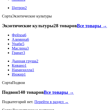
Цитрон
2
Сорта
Экзотические культуры
Экзотические культуры
28 товаров
Все товары →
Фейхоа
6
Азимина
6
Унаби
5
Маслина
3
Гранат
3
Дынная груша
2
Кивано
1
Наранхилла
1
Инжир
1
Сорта
Подвои
Подвои
140 товаров
Все товары →
Подкатегорий нет.
Перейти в раздел →