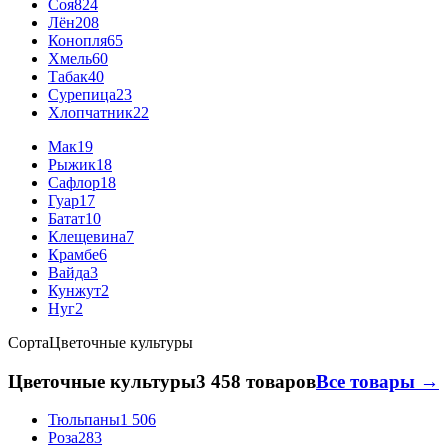
Соя
824
Лён
208
Конопля
65
Хмель
60
Табак
40
Сурепица
23
Хлопчатник
22
Мак
19
Рыжик
18
Сафлор
18
Гуар
17
Батат
10
Клещевина
7
Крамбе
6
Вайда
3
Кунжут
2
Нуг
2
Сорта
Цветочные культуры
Цветочные культуры
3 458 товаров
Все товары →
Тюльпаны
1 506
Роза
283