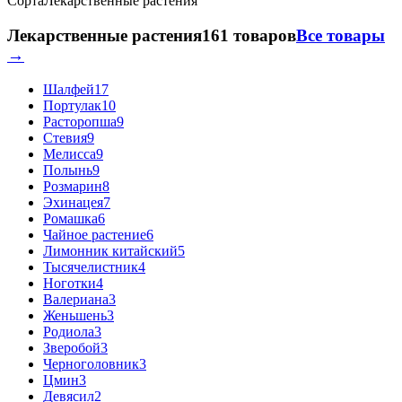
Сорта
Лекарственные растения
Лекарственные растения
161 товаров
Все товары
→
Шалфей
17
Портулак
10
Расторопша
9
Стевия
9
Мелисса
9
Полынь
9
Розмарин
8
Эхинацея
7
Ромашка
6
Чайное растение
6
Лимонник китайский
5
Тысячелистник
4
Ноготки
4
Валериана
3
Женьшень
3
Родиола
3
Зверобой
3
Черноголовник
3
Цмин
3
Девясил
2