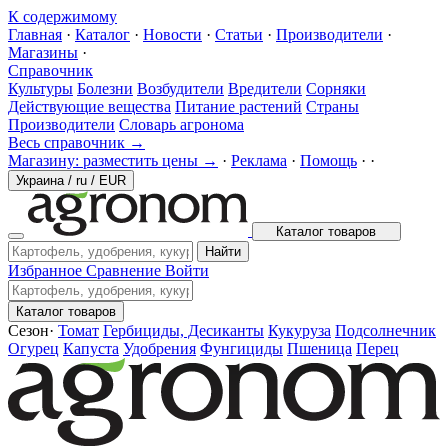
К содержимому
Главная
·
Каталог
·
Новости
·
Статьи
·
Производители
·
Магазины
·
Справочник
Культуры
Болезни
Возбудители
Вредители
Сорняки
Действующие вещества
Питание растений
Страны
Производители
Словарь агронома
Весь справочник →
Магазину: разместить цены →
·
Реклама
·
Помощь
·
·
Украина
/
ru
/
EUR
Каталог товаров
Найти
Избранное
Сравнение
Войти
Каталог товаров
Сезон
·
Томат
Гербициды, Десиканты
Кукуруза
Подсолнечник
Огурец
Капуста
Удобрения
Фунгициды
Пшеница
Перец