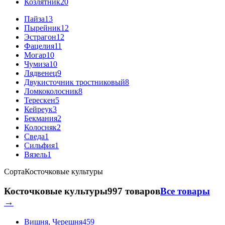
Козлятник
20
Пайза
13
Пырейник
12
Эстрагон
12
Фацелия
11
Могар
10
Чумиза
10
Лядвенец
9
Двукисточник тростниковый
8
Ломкоколосник
8
Терескен
5
Кейреук
3
Бекмания
2
Колосняк
2
Сведа
1
Сильфия
1
Вязель
1
Сорта
Косточковые культуры
Косточковые культуры
997 товаров
Все товары
→
Вишня, Черешня
459