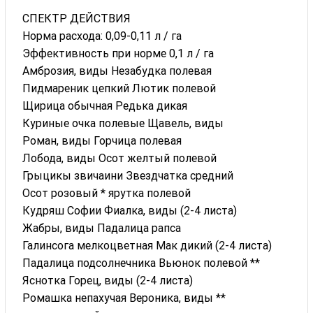
СПЕКТР ДЕЙСТВИЯ
Норма расхода: 0,09-0,11 л / га
Эффективность при норме 0,1 л / га
Амброзия, виды Незабудка полевая
Пидмареник цепкий Лютик полевой
Щирица обычная Редька дикая
Куриные очка полевые Щавель, виды
Роман, виды Горчица полевая
Лобода, виды Осот желтый полевой
Грыцикы звичаини Звездчатка средний
Осот розовый * ярутка полевой
Кудряш Софии Фиалка, виды (2-4 листа)
Жабры, виды Падалица рапса
Галинсога мелкоцветная Мак дикий (2-4 листа)
Падалица подсолнечника Вьюнок полевой **
Яснотка Горец, виды (2-4 листа)
Ромашка непахучая Вероника, виды **