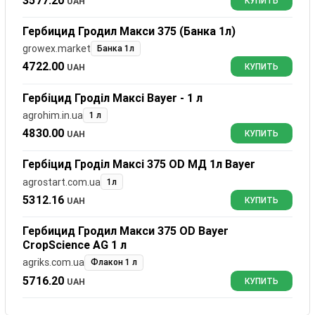
3577.20
UAH
КУПИТЬ
Гербицид Гродил Макси 375 (Банка 1л)
growex.market
Банка 1л
4722.00
UAH
КУПИТЬ
Гербіцид Гроділ Максі Bayer - 1 л
agrohim.in.ua
1 л
4830.00
UAH
КУПИТЬ
Гербіцид Гроділ Максі 375 OD МД 1л Bayer
agrostart.com.ua
1л
5312.16
UAH
КУПИТЬ
Гербицид Гродил Макси 375 OD Bayer
CropScience AG 1 л
agriks.com.ua
Флакон 1 л
5716.20
UAH
КУПИТЬ