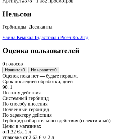
Артикул #378
·
1 082 просмотров
Нельсон
Гербициды, Десиканты
Чайна Кемікал Індастріал і Рісеч Ко. Лтд
Оценка пользователей
0 голосов
Нравится
0
Не нравится
0
Оценок пока нет — будьте первым.
Срок последней обработки, дней
90, 1
По типу действия
Системный гербицид
По способу внесения
Почвенный гербицид
По характеру действия
Гербицид избирательного действия (селективный)
Цены в магазинах
от
1.32 €
за 1 л
упаковка от
2.63 €
за 2 л