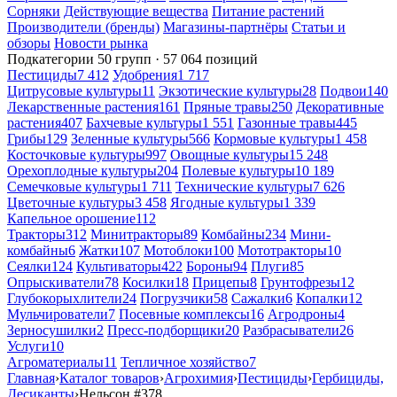
Сорняки
Действующие вещества
Питание растений
Производители (бренды)
Магазины-партнёры
Статьи и
обзоры
Новости рынка
Подкатегории
50 групп · 57 064 позиций
Пестициды
7 412
Удобрения
1 717
Цитрусовые культуры
11
Экзотические культуры
28
Подвои
140
Лекарственные растения
161
Пряные травы
250
Декоративные
растения
407
Бахчевые культуры
1 551
Газонные травы
445
Грибы
129
Зеленные культуры
566
Кормовые культуры
1 458
Косточковые культуры
997
Овощные культуры
15 248
Орехоплодные культуры
204
Полевые культуры
10 189
Семечковые культуры
1 711
Технические культуры
7 626
Цветочные культуры
3 458
Ягодные культуры
1 339
Капельное орошение
112
Тракторы
312
Минитракторы
89
Комбайны
234
Мини-
комбайны
6
Жатки
107
Мотоблоки
100
Мототракторы
10
Сеялки
124
Культиваторы
422
Бороны
94
Плуги
85
Опрыскиватели
78
Косилки
18
Прицепы
8
Грунтофрезы
12
Глубокорыхлители
24
Погрузчики
58
Сажалки
6
Копалки
12
Мульчирователи
7
Посевные комплексы
16
Агродроны
4
Зерносушилки
2
Пресс-подборщики
20
Разбрасыватели
26
Услуги
10
Агроматериалы
11
Тепличное хозяйство
7
Главная
›
Каталог товаров
›
Агрохимия
›
Пестициды
›
Гербициды,
Десиканты
›
Нельсон
#378