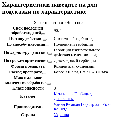
Характеристики
наведите на
для
подсказки по характеристике
Характеристики «Нельсон»
Срок последней
90, 1
обработки, дней
По типу действия
Системный гербицид
По способу внесения
Почвенный гербицид
Гербицид избирательного
По характеру действия
действия (селективный)
По срокам применения
Довсходовый гербицид
Форма препарата
Концентрат суспензии
Расход препарата
Более 3.0 л/га, От 2.0 - 3.0 л/га
Максимальное
1
количество обработок
Класс опасности
3
Каталог → Гербициды,
Каталог
Десиканты
Чайна Кемікал Індастріал і Рісеч
Производитель
Ко. Лтд
Страна
Украина