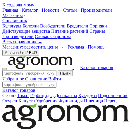
К содержимому
Главная
·
Каталог
·
Новости
·
Статьи
·
Производители
·
Магазины
·
Справочник
Культуры
Болезни
Возбудители
Вредители
Сорняки
Действующие вещества
Питание растений
Страны
Производители
Словарь агронома
Весь справочник →
Магазину: разместить цены →
·
Реклама
·
Помощь
·
·
Украина
/
ru
/
EUR
Каталог товаров
Найти
Избранное
Сравнение
Войти
Каталог товаров
Сезон
·
Томат
Гербициды, Десиканты
Кукуруза
Подсолнечник
Огурец
Капуста
Удобрения
Фунгициды
Пшеница
Перец