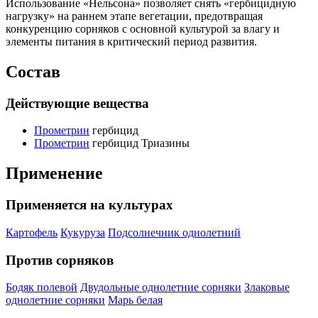
Использование «Нельсона» позволяет снять «гербицидную
нагрузку» на раннем этапе вегетации, предотвращая
конкуренцию сорняков с основной культурой за влагу и
элементы питания в критический период развития.
Состав
Действующие вещества
Прометрин
гербицид
Прометрин
гербицид
Триазины
Применение
Применяется на культурах
Картофель
Кукуруза
Подсолнечник однолетний
Против сорняков
Бодяк полевой
Двудольные однолетние сорняки
Злаковые
однолетние сорняки
Марь белая