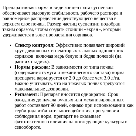
Препаративная форма в виде концентрата суспензии
обеспечивает высокую стабильность рабочего раствора и
равномерное распределение действующего вещества в
верхнем слое почвы. Размер частиц суспензии подобран
таким образом, чтобы создать стойкий «экран», который
удерживается в зоне прорастания сорняков.
Спектр контроля:
Эффективно подавляет широкий
круг двудольных и некоторых злаковых однолетних
сорняков, включая марь белую и бодяк полевой (на
ранних стадиях).
Нормы расхода:
В зависимости от типа почвы
(содержания гумуса и механического состава) норма
препарата варьируется от 2.0 до более чем 3.0 л/га.
Важно учитывать, что на тяжелых почвах требуются
максимальные дозировки.
Регламент:
Препарат вносится однократно. Срок
ожидания до начала ручных или механизированных
работ составляет 90 дней, однако при использовании как
гербицида избирательного действия, при условии
соблюдения норм, препарат не оказывает
фитотоксичного влияния на последующие культуры в
севообороте.