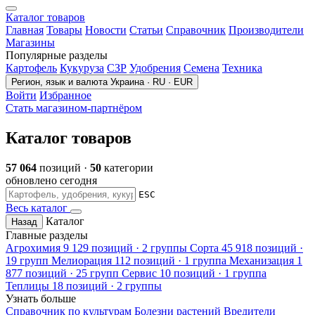
Каталог товаров
Главная
Товары
Новости
Статьи
Справочник
Производители
Магазины
Популярные разделы
Картофель
Кукуруза
СЗР
Удобрения
Семена
Техника
Регион, язык и валюта
Украина · RU · EUR
Войти
Избранное
Стать магазином-партнёром
Каталог товаров
57 064
позиций ·
50
категории
обновлено сегодня
ESC
Весь каталог
Каталог
Назад
Главные разделы
Агрохимия
9 129 позиций · 2 группы
Сорта
45 918 позиций ·
19 групп
Мелиорация
112 позиций · 1 группа
Механизация
1
877 позиций · 25 групп
Сервис
10 позиций · 1 группа
Теплицы
18 позиций · 2 группы
Узнать больше
Справочник по культурам
Болезни растений
Вредители