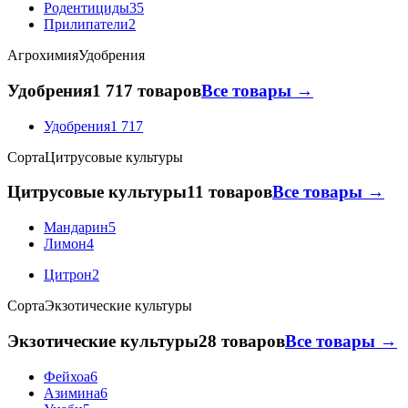
Родентициды
35
Прилипатели
2
Агрохимия
Удобрения
Удобрения
1 717 товаров
Все товары →
Удобрения
1 717
Сорта
Цитрусовые культуры
Цитрусовые культуры
11 товаров
Все товары →
Мандарин
5
Лимон
4
Цитрон
2
Сорта
Экзотические культуры
Экзотические культуры
28 товаров
Все товары →
Фейхоа
6
Азимина
6