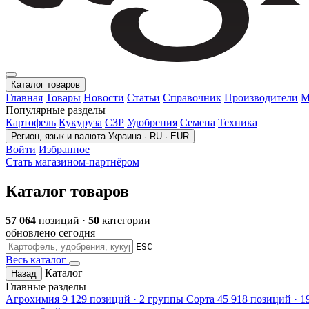
Каталог товаров
Главная
Товары
Новости
Статьи
Справочник
Производители
М
Популярные разделы
Картофель
Кукуруза
СЗР
Удобрения
Семена
Техника
Регион, язык и валюта
Украина · RU · EUR
Войти
Избранное
Стать магазином-партнёром
Каталог товаров
57 064
позиций ·
50
категории
обновлено сегодня
ESC
Весь каталог
Каталог
Назад
Главные разделы
Агрохимия
9 129 позиций · 2 группы
Сорта
45 918 позиций · 1