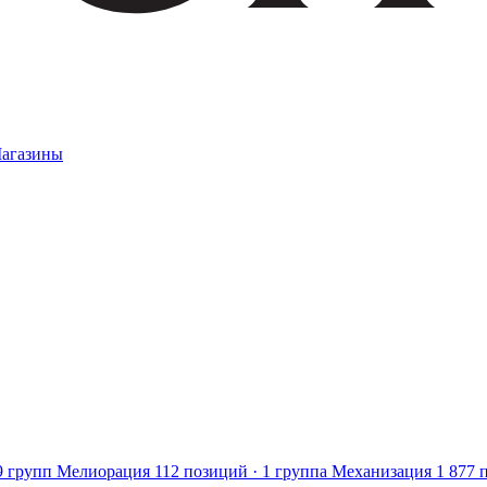
агазины
9 групп
Мелиорация
112 позиций · 1 группа
Механизация
1 877 