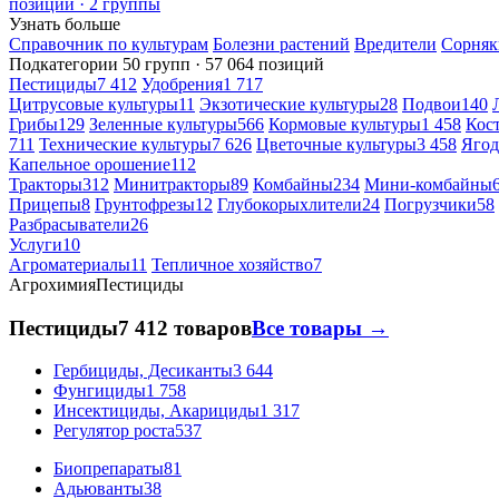
позиций · 2 группы
Узнать больше
Справочник по культурам
Болезни растений
Вредители
Сорняк
Подкатегории
50 групп · 57 064 позиций
Пестициды
7 412
Удобрения
1 717
Цитрусовые культуры
11
Экзотические культуры
28
Подвои
140
Грибы
129
Зеленные культуры
566
Кормовые культуры
1 458
Кос
711
Технические культуры
7 626
Цветочные культуры
3 458
Ягод
Капельное орошение
112
Тракторы
312
Минитракторы
89
Комбайны
234
Мини-комбайны
Прицепы
8
Грунтофрезы
12
Глубокорыхлители
24
Погрузчики
58
Разбрасыватели
26
Услуги
10
Агроматериалы
11
Тепличное хозяйство
7
Агрохимия
Пестициды
Пестициды
7 412 товаров
Все товары →
Гербициды, Десиканты
3 644
Фунгициды
1 758
Инсектициды, Акарициды
1 317
Регулятор роста
537
Биопрепараты
81
Адьюванты
38