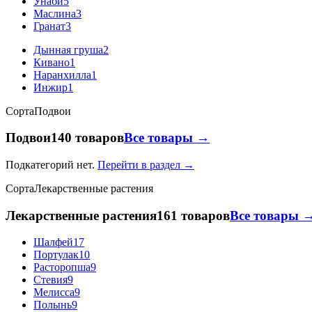
Унаби
5
Маслина
3
Гранат
3
Дынная груша
2
Кивано
1
Наранхилла
1
Инжир
1
Сорта
Подвои
Подвои
140 товаров
Все товары →
Подкатегорий нет.
Перейти в раздел →
Сорта
Лекарственные растения
Лекарственные растения
161 товаров
Все товары 
Шалфей
17
Портулак
10
Расторопша
9
Стевия
9
Мелисса
9
Полынь
9