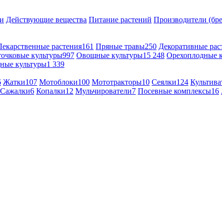
и
Действующие вещества
Питание растений
Производители (бр
Лекарственные растения
161
Пряные травы
250
Декоративные рас
точковые культуры
997
Овощные культуры
15 248
Орехоплодные 
ные культуры
1 339
6
Жатки
107
Мотоблоки
100
Мототракторы
10
Сеялки
124
Культива
Сажалки
6
Копалки
12
Мульчирователи
7
Посевные комплексы
16