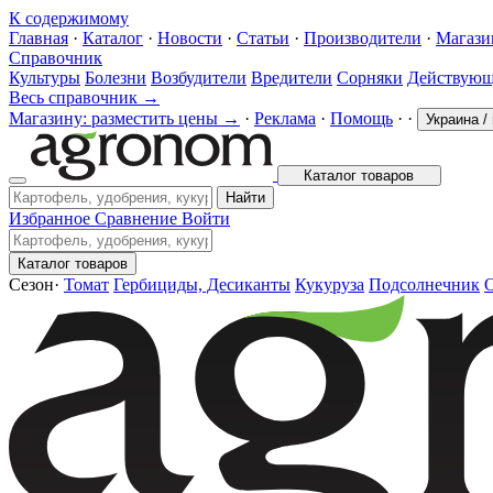
К содержимому
Главная
·
Каталог
·
Новости
·
Статьи
·
Производители
·
Магаз
Справочник
Культуры
Болезни
Возбудители
Вредители
Сорняки
Действующ
Весь справочник →
Магазину: разместить цены →
·
Реклама
·
Помощь
·
·
Украина
/
Каталог товаров
Найти
Избранное
Сравнение
Войти
Каталог товаров
Сезон
·
Томат
Гербициды, Десиканты
Кукуруза
Подсолнечник