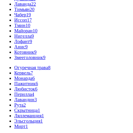
Лаванда
22
Тимьян
20
Чабер
19
Иссоп
17
Тмин
10
Майоран
10
Нигелла
9
Лофант
9
Анис
9
Котовник
9
Змееголовник
9
Огуречная трава
8
Кервель
7
Монарда
6
Пажитник
6
Любисток
6
Перилла
4
Лавандин
3
Рута
2
Скрытница
1
Ляллеманция
1
Эльсгольция
1
Мирт
1