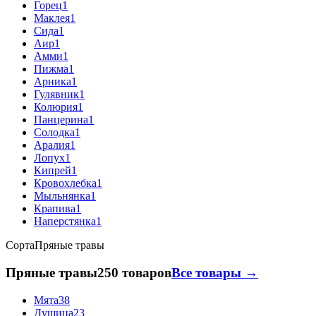
Горец
1
Маклея
1
Сида
1
Аир
1
Амми
1
Пижма
1
Арника
1
Гулявник
1
Колюрия
1
Панцерина
1
Солодка
1
Аралия
1
Лопух
1
Кипрей
1
Кровохлебка
1
Мыльнянка
1
Крапива
1
Наперстянка
1
Сорта
Пряные травы
Пряные травы
250 товаров
Все товары →
Мята
38
Душица
23