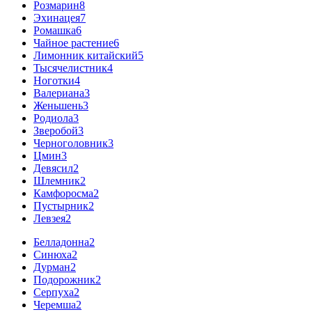
Розмарин
8
Эхинацея
7
Ромашка
6
Чайное растение
6
Лимонник китайский
5
Тысячелистник
4
Ноготки
4
Валериана
3
Женьшень
3
Родиола
3
Зверобой
3
Черноголовник
3
Цмин
3
Девясил
2
Шлемник
2
Камфоросма
2
Пустырник
2
Левзея
2
Белладонна
2
Синюха
2
Дурман
2
Подорожник
2
Серпуха
2
Черемша
2