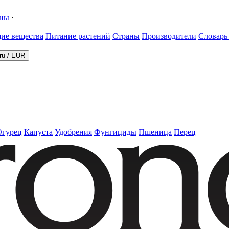
ины
·
ие вещества
Питание растений
Страны
Производители
Словарь
ru
/
EUR
Огурец
Капуста
Удобрения
Фунгициды
Пшеница
Перец