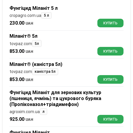
Фунгіцид Міланіт 5 л
cropagro.com.ua
5 л
230.00
UAH
КУПИТЬ
Міланіт® 5л
tovpaz.com
5л
853.00
UAH
КУПИТЬ
Міланіт® (каністра 5л)
tovpaz.com
каністра 5л
853.00
UAH
КУПИТЬ
Фунгіцид Міланіт для зернових культур
(пшениця, ячмінь) та цукрового буряка
(Пропіконазол+тріадимефон)
agroxim.com.ua
л
925.00
UAH
КУПИТЬ
Фунгіцид Міланіт