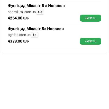
Фунгіцид Міланіт 5 л Нопосон
sadovij-raj.com.ua
5 л
4264.00
UAH
КУПИТЬ
Фунгіцид Міланіт 5л Нопосон
agrilite.com.ua
5л
4378.00
UAH
КУПИТЬ
Отзывы
Миланит
0
комментариев
Сортировать:
Оставить комментарий